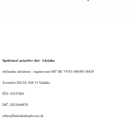
Spoločnosť priateľov detí - Li(e)nka
občianske združenie - registrované MV SR: VVS/1-900/90-18429
Zvoničná 202/18, 044 13 Valaliky
IČO: 35537663
DIČ: 2021644878
office@linkadetskejdovery.sk