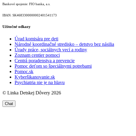
Bankové spojenie: FIO banka, a.s.
IBAN: SK46833000000­02401541173
Užitočné odkazy
Úrad komisára pre deti
Národné koordinačné stredisko – detstvo bez násilia
Úrady práce, sociálnych vecí a rodiny
Zoznam centier pomoci
Centrá poradenstva a prevencie
Pomoc deťom so špeciálnymi potrebami
Pomoc.sk
Kyberšikanovanie.sk
Psychiatria nie je na hlavu
© Linka Detskej Dôvery 2026