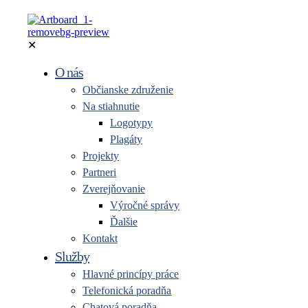
✕
O nás
Občianske združenie
Na stiahnutie
Logotypy
Plagáty
Projekty
Partneri
Zverejňovanie
Výročné správy
Ďalšie
Kontakt
Služby
Hlavné princípy práce
Telefonická poradňa
Chatová poradňa