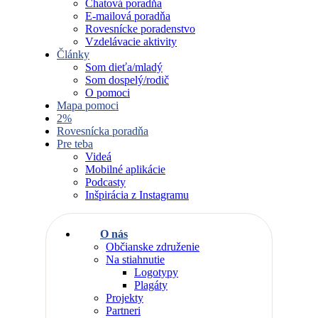
Chatová poradňa
E-mailová poradňa
Rovesnícke poradenstvo
Vzdelávacie aktivity
Články
Som dieťa/mladý
Som dospelý/rodič
O pomoci
Mapa pomoci
2%
Rovesnícka poradňa
Pre teba
Videá
Mobilné aplikácie
Podcasty
Inšpirácia z Instagramu
O nás
Občianske združenie
Na stiahnutie
Logotypy
Plagáty
Projekty
Partneri