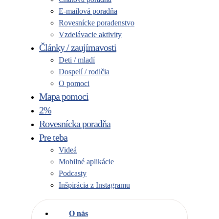
E-mailová poradňa
Rovesnícke poradenstvo
Vzdelávacie aktivity
Články / zaujímavosti
Deti / mladí
Dospelí / rodičia
O pomoci
Mapa pomoci
2%
Rovesnícka poradňa
Pre teba
Videá
Mobilné aplikácie
Podcasty
Inšpirácia z Instagramu
O nás