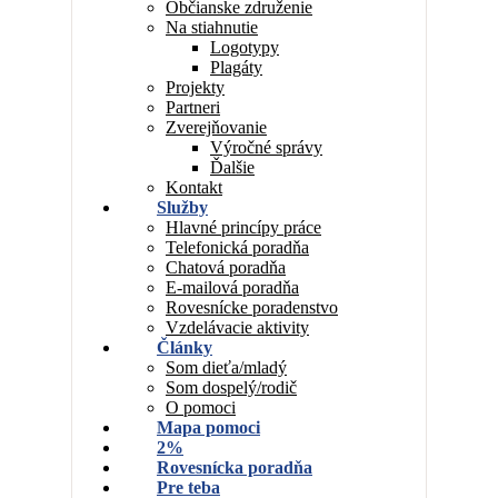
Občianske združenie
Na stiahnutie
Logotypy
Plagáty
Projekty
Partneri
Zverejňovanie
Výročné správy
Ďalšie
Kontakt
Služby
Hlavné princípy práce
Telefonická poradňa
Chatová poradňa
E-mailová poradňa
Rovesnícke poradenstvo
Vzdelávacie aktivity
Články
Som dieťa/mladý
Som dospelý/rodič
O pomoci
Mapa pomoci
2%
Rovesnícka poradňa
Pre teba