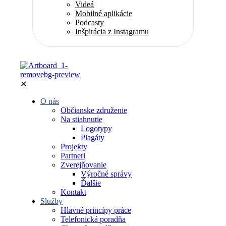
Videá
Mobilné aplikácie
Podcasty
Inšpirácia z Instagramu
✕
O nás
Občianske združenie
Na stiahnutie
Logotypy
Plagáty
Projekty
Partneri
Zverejňovanie
Výročné správy
Ďalšie
Kontakt
Služby
Hlavné princípy práce
Telefonická poradňa