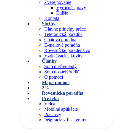
Zverejňovanie
Výročné správy
Ďalšie
Kontakt
Služby
Hlavné princípy práce
Telefonická poradňa
Chatová poradňa
E-mailová poradňa
Rovesnícke poradenstvo
Vzdelávacie aktivity
Články
Som dieťa/mladý
Som dospelý/rodič
O pomoci
Mapa pomoci
2%
Rovesnícka poradňa
Pre teba
Videá
Mobilné aplikácie
Podcasty
Inšpirácia z Instagramu