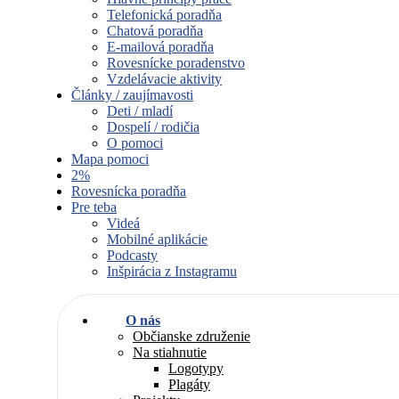
Telefonická poradňa
Chatová poradňa
E-mailová poradňa
Rovesnícke poradenstvo
Vzdelávacie aktivity
Články / zaujímavosti
Deti / mladí
Dospelí / rodičia
O pomoci
Mapa pomoci
2%
Rovesnícka poradňa
Pre teba
Videá
Mobilné aplikácie
Podcasty
Inšpirácia z Instagramu
O nás
Občianske združenie
Na stiahnutie
Logotypy
Plagáty