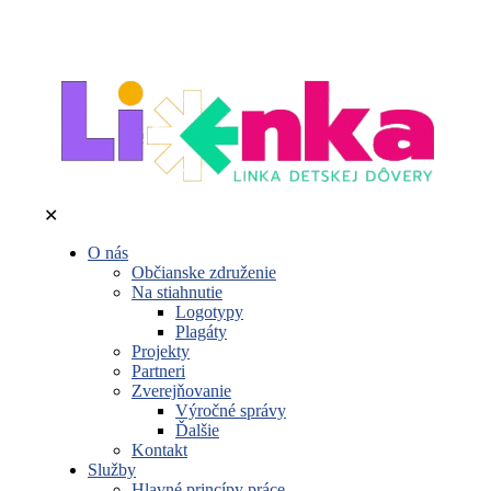
✕
O nás
Občianske združenie
Na stiahnutie
Logotypy
Plagáty
Projekty
Partneri
Zverejňovanie
Výročné správy
Ďalšie
Kontakt
Služby
Hlavné princípy práce