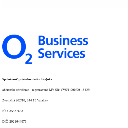
Spoločnosť priateľov detí - Li(e)nka
občianske združenie - registrované MV SR: VVS/1-900/90-18429
Zvoničná 202/18, 044 13 Valaliky
IČO: 35537663
DIČ: 2021644878