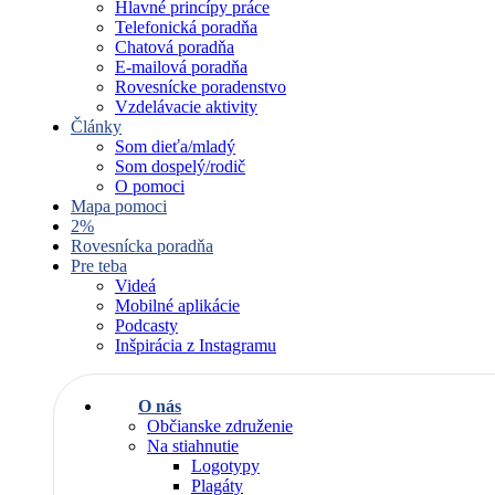
Hlavné princípy práce
Telefonická poradňa
Chatová poradňa
E-mailová poradňa
Rovesnícke poradenstvo
Vzdelávacie aktivity
Články
Som dieťa/mladý
Som dospelý/rodič
O pomoci
Mapa pomoci
2%
Rovesnícka poradňa
Pre teba
Videá
Mobilné aplikácie
Podcasty
Inšpirácia z Instagramu
O nás
Občianske združenie
Na stiahnutie
Logotypy
Plagáty