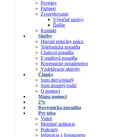
Projekty
Partneri
Zverejňovanie
Výročné správy
Ďalšie
Kontakt
Služby
Hlavné princípy práce
Telefonická poradňa
Chatová poradňa
E-mailová poradňa
Rovesnícke poradenstvo
Vzdelávacie aktivity
Články
Som dieťa/mladý
Som dospelý/rodič
O pomoci
Mapa pomoci
2%
Rovesnícka poradňa
Pre teba
Videá
Mobilné aplikácie
Podcasty
Inšpirácia z Instagramu