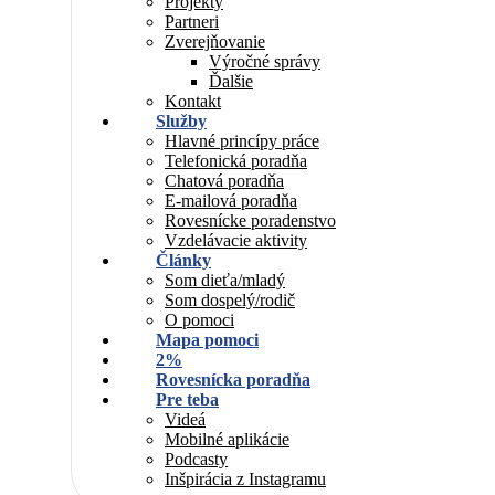
Projekty
Partneri
Zverejňovanie
Výročné správy
Ďalšie
Kontakt
Služby
Hlavné princípy práce
Telefonická poradňa
Chatová poradňa
E-mailová poradňa
Rovesnícke poradenstvo
Vzdelávacie aktivity
Články
Som dieťa/mladý
Som dospelý/rodič
O pomoci
Mapa pomoci
2%
Rovesnícka poradňa
Pre teba
Videá
Mobilné aplikácie
Podcasty
Inšpirácia z Instagramu