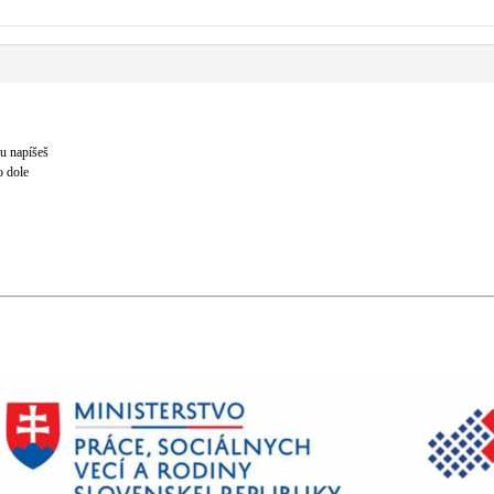
u napíšeš
o dole