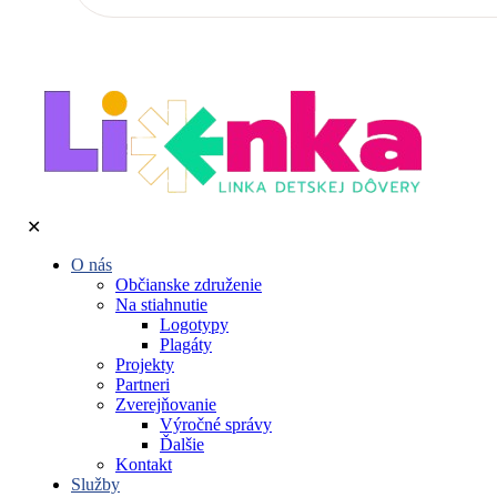
✕
O nás
Občianske združenie
Na stiahnutie
Logotypy
Plagáty
Projekty
Partneri
Zverejňovanie
Výročné správy
Ďalšie
Kontakt
Služby