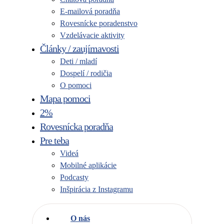
E-mailová poradňa
Rovesnícke poradenstvo
Vzdelávacie aktivity
Články / zaujímavosti
Deti / mladí
Dospelí / rodičia
O pomoci
Mapa pomoci
2%
Rovesnícka poradňa
Pre teba
Videá
Mobilné aplikácie
Podcasty
Inšpirácia z Instagramu
O nás