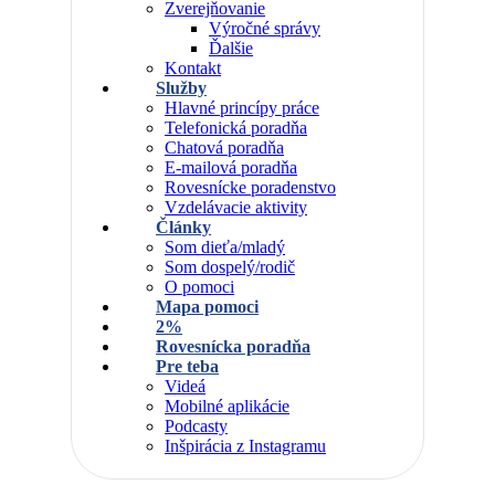
Zverejňovanie
Výročné správy
Ďalšie
Kontakt
Služby
Hlavné princípy práce
Telefonická poradňa
Chatová poradňa
E-mailová poradňa
Rovesnícke poradenstvo
Vzdelávacie aktivity
Články
Som dieťa/mladý
Som dospelý/rodič
O pomoci
Mapa pomoci
2%
Rovesnícka poradňa
Pre teba
Videá
Mobilné aplikácie
Podcasty
Inšpirácia z Instagramu