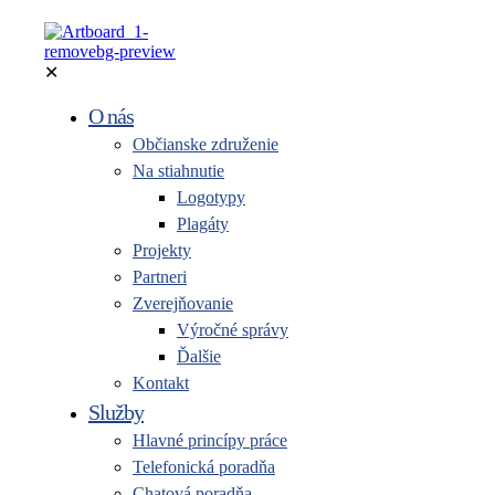
✕
O nás
Občianske združenie
Na stiahnutie
Logotypy
Plagáty
Projekty
Partneri
Zverejňovanie
Výročné správy
Ďalšie
Kontakt
Služby
Hlavné princípy práce
Telefonická poradňa
Chatová poradňa