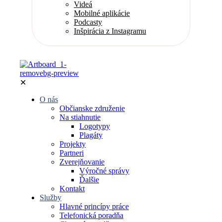
Videá
Mobilné aplikácie
Podcasty
Inšpirácia z Instagramu
✕
O nás
Občianske združenie
Na stiahnutie
Logotypy
Plagáty
Projekty
Partneri
Zverejňovanie
Výročné správy
Ďalšie
Kontakt
Služby
Hlavné princípy práce
Telefonická poradňa