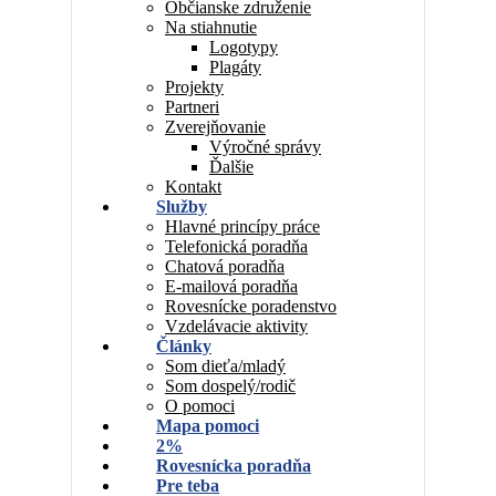
Občianske združenie
Na stiahnutie
Logotypy
Plagáty
Projekty
Partneri
Zverejňovanie
Výročné správy
Ďalšie
Kontakt
Služby
Hlavné princípy práce
Telefonická poradňa
Chatová poradňa
E-mailová poradňa
Rovesnícke poradenstvo
Vzdelávacie aktivity
Články
Som dieťa/mladý
Som dospelý/rodič
O pomoci
Mapa pomoci
2%
Rovesnícka poradňa
Pre teba