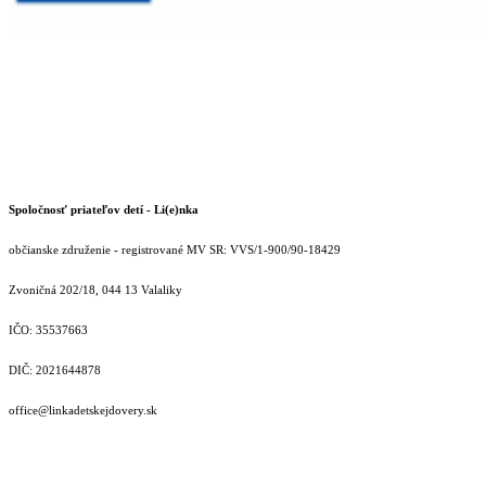
Spoločnosť priateľov detí - Li(e)nka
občianske združenie - registrované MV SR: VVS/1-900/90-18429
Zvoničná 202/18, 044 13 Valaliky
IČO: 35537663
DIČ: 2021644878
office@linkadetskejdovery.sk