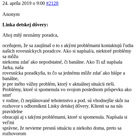
24. apríla 2019 o 9:00
#2128
Anonym
Linka detskej dôvery:
Ahoj milý neznámy poradca,
oceňujem, že sa zaujímaš o to s akými problémami kontaktujú ľudia
našich rovesníckych poradcov. Ako si napísal/a, niektoré problémy
sa môžu
niekomu zdať ako nepodstatné, či banálne. Ako Ti už napísala
Jarka, naša
rovesnícka poradkyňa, to čo sa jednému môže zdať ako hlúpe a
banálne,
je pre iného vážny problém, ktorý v aktuálnej situácii rieši.
Problémy, ktoré si spomenula vo svojom poslednom príspevku ako
smrť
v rodine, či neplánované tehotenstvo a pod. sú vhodnejšie skôr na
rozhovor s odborníkmi Linky detskej dôvery. Klienti sa na nás
pravidelne
obracajú aj s takými problémami, ktoré si spomenula. Napísala si
veľmi
správne, že nevieme presnú situáciu u niekoho doma, preto sa
rozhovorom