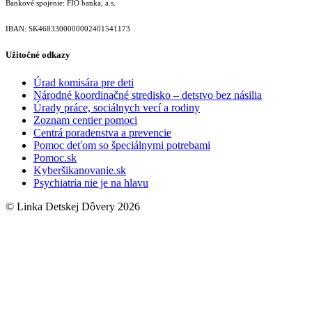
Bankové spojenie: FIO banka, a.s.
IBAN: SK46833000000­02401541173
Užitočné odkazy
Úrad komisára pre deti
Národné koordinačné stredisko – detstvo bez násilia
Úrady práce, sociálnych vecí a rodiny
Zoznam centier pomoci
Centrá poradenstva a prevencie
Pomoc deťom so špeciálnymi potrebami
Pomoc.sk
Kyberšikanovanie.sk
Psychiatria nie je na hlavu
© Linka Detskej Dôvery 2026