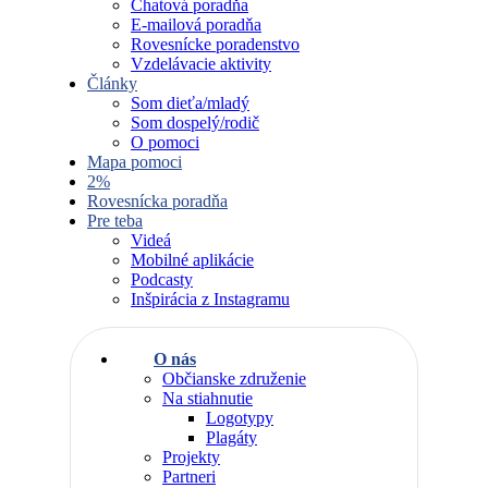
Chatová poradňa
E-mailová poradňa
Rovesnícke poradenstvo
Vzdelávacie aktivity
Články
Som dieťa/mladý
Som dospelý/rodič
O pomoci
Mapa pomoci
2%
Rovesnícka poradňa
Pre teba
Videá
Mobilné aplikácie
Podcasty
Inšpirácia z Instagramu
O nás
Občianske združenie
Na stiahnutie
Logotypy
Plagáty
Projekty
Partneri