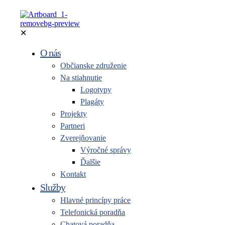
✕
O nás
Občianske združenie
Na stiahnutie
Logotypy
Plagáty
Projekty
Partneri
Zverejňovanie
Výročné správy
Ďalšie
Kontakt
Služby
Hlavné princípy práce
Telefonická poradňa
Chatová poradňa