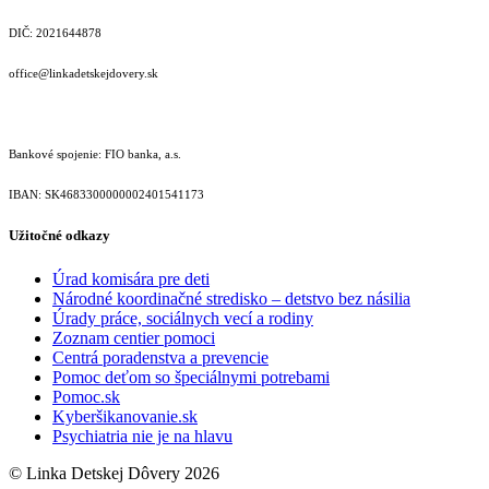
DIČ: 2021644878
office@linkadetskejdovery.sk
Bankové spojenie: FIO banka, a.s.
IBAN: SK46833000000­02401541173
Užitočné odkazy
Úrad komisára pre deti
Národné koordinačné stredisko – detstvo bez násilia
Úrady práce, sociálnych vecí a rodiny
Zoznam centier pomoci
Centrá poradenstva a prevencie
Pomoc deťom so špeciálnymi potrebami
Pomoc.sk
Kyberšikanovanie.sk
Psychiatria nie je na hlavu
© Linka Detskej Dôvery 2026