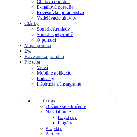
Chatová poradňa
E-mailová poradňa
Rovesnícke poradenstvo
Vzdelávacie aktivity
Články
Som dieťa/mladý
Som dospelý/rodič
O pomoci
Mapa pomoci
2%
Rovesnícka poradňa
Pre teba
Videá
Mobilné aplikácie
Podcasty
Inšpirácia z Instagramu
O nás
Občianske združenie
Na stiahnutie
Logotypy
Plagáty
Projekty
Partneri