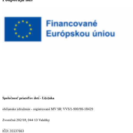
Spoločnosť priateľov detí - Li(e)nka
občianske združenie - registrované MV SR: VVS/1-900/90-18429
Zvoničná 202/18, 044 13 Valaliky
IČO: 35537663