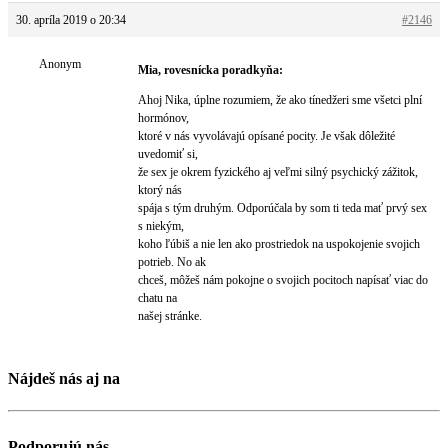
30. apríla 2019 o 20:34
#2146
Anonym
Mia, rovesnícka poradkyňa:
Ahoj Nika, úplne rozumiem, že ako tínedžeri sme všetci plní
hormónov,
ktoré v nás vyvolávajú opísané pocity. Je však dôležité
uvedomiť si,
že sex je okrem fyzického aj veľmi silný psychický zážitok,
ktorý nás
spája s tým druhým. Odporúčala by som ti teda mať prvý sex
s niekým,
koho ľúbiš a nie len ako prostriedok na uspokojenie svojich
potrieb. No ak
chceš, môžeš nám pokojne o svojich pocitoch napísať viac do
chatu na
našej stránke.
Nájdeš nás aj na
Podporujú nás