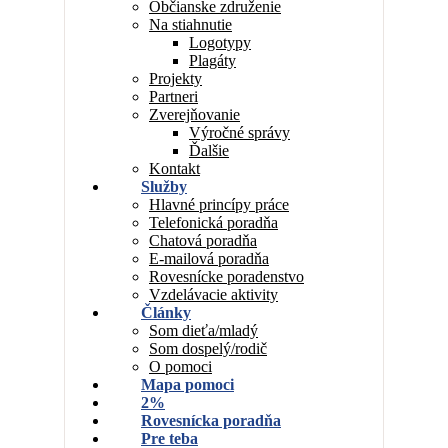
Občianske združenie
Na stiahnutie
Logotypy
Plagáty
Projekty
Partneri
Zverejňovanie
Výročné správy
Ďalšie
Kontakt
Služby
Hlavné princípy práce
Telefonická poradňa
Chatová poradňa
E-mailová poradňa
Rovesnícke poradenstvo
Vzdelávacie aktivity
Články
Som dieťa/mladý
Som dospelý/rodič
O pomoci
Mapa pomoci
2%
Rovesnícka poradňa
Pre teba