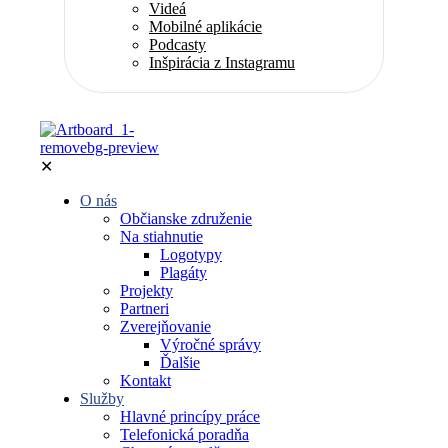
Videá
Mobilné aplikácie
Podcasty
Inšpirácia z Instagramu
✕
O nás
Občianske združenie
Na stiahnutie
Logotypy
Plagáty
Projekty
Partneri
Zverejňovanie
Výročné správy
Ďalšie
Kontakt
Služby
Hlavné princípy práce
Telefonická poradňa