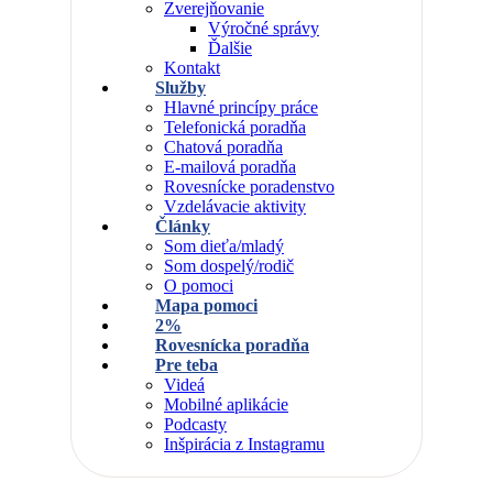
Zverejňovanie
Výročné správy
Ďalšie
Kontakt
Služby
Hlavné princípy práce
Telefonická poradňa
Chatová poradňa
E-mailová poradňa
Rovesnícke poradenstvo
Vzdelávacie aktivity
Články
Som dieťa/mladý
Som dospelý/rodič
O pomoci
Mapa pomoci
2%
Rovesnícka poradňa
Pre teba
Videá
Mobilné aplikácie
Podcasty
Inšpirácia z Instagramu