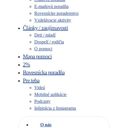
E-mailová poradňa
Rovesnícke poradenstvo
Vzdelávacie aktivity
Články / zaujímavosti
Deti / mladí
Dospelí / rodičia
O pomoci
Mapa pomoci
2%
Rovesnícka poradňa
Pre teba
Videá
Mobilné aplikácie
Podcasty
Inšpirácia z Instagramu
O nás