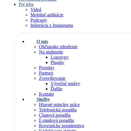
Pre teba
Videá
Mobilné aplikácie
Podcasty
Inšpirácia z Instagramu
O nás
Občianske združenie
Na stiahnutie
Logotypy
Plagáty
Projekty
Partneri
Zverejňovanie
Výročné správy
Ďalšie
Kontakt
Služby
Hlavné princípy práce
Telefonická poradňa
Chatová poradňa
E-mailová poradňa
Rovesnícke poradenstvo
Vzdelávacie aktivity