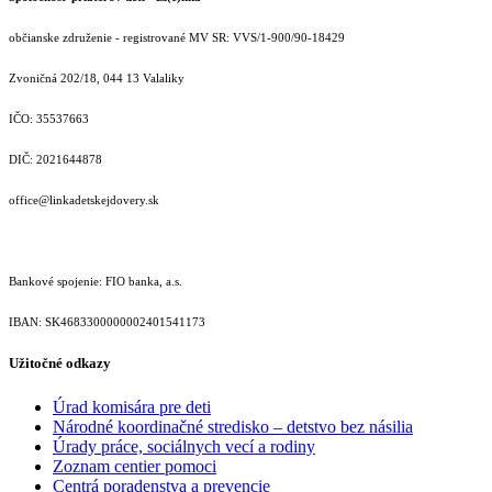
občianske združenie - registrované MV SR: VVS/1-900/90-18429
Zvoničná 202/18, 044 13 Valaliky
IČO: 35537663
DIČ: 2021644878
office@linkadetskejdovery.sk
Bankové spojenie: FIO banka, a.s.
IBAN: SK46833000000­02401541173
Užitočné odkazy
Úrad komisára pre deti
Národné koordinačné stredisko – detstvo bez násilia
Úrady práce, sociálnych vecí a rodiny
Zoznam centier pomoci
Centrá poradenstva a prevencie