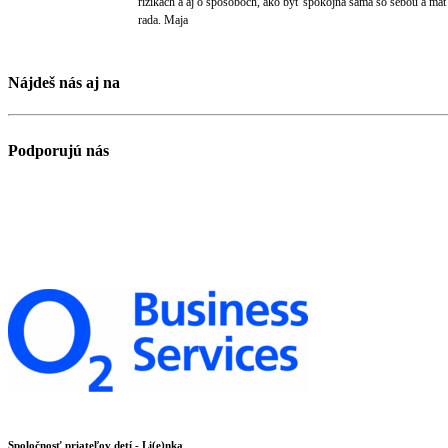
rizikách a aj o spôsoboch, ako byť spokojná sama so sebou a mať
rada. Maja
Nájdeš nás aj na
Podporujú nás
Spoločnosť priateľov detí - Li(e)nka