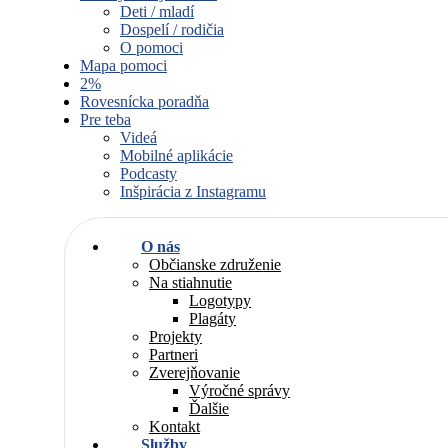
Deti / mladí
Dospelí / rodičia
O pomoci
Mapa pomoci
2%
Rovesnícka poradňa
Pre teba
Videá
Mobilné aplikácie
Podcasty
Inšpirácia z Instagramu
O nás
Občianske združenie
Na stiahnutie
Logotypy
Plagáty
Projekty
Partneri
Zverejňovanie
Výročné správy
Ďalšie
Kontakt
Služby