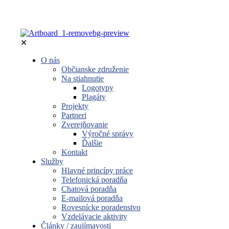
✕
O nás
Občianske združenie
Na stiahnutie
Logotypy
Plagáty
Projekty
Partneri
Zverejňovanie
Výročné správy
Ďalšie
Kontakt
Služby
Hlavné princípy práce
Telefonická poradňa
Chatová poradňa
E-mailová poradňa
Rovesnícke poradenstvo
Vzdelávacie aktivity
Články / zaujímavosti