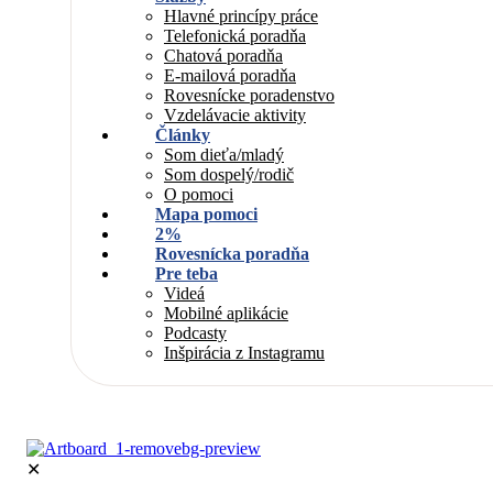
Hlavné princípy práce
Telefonická poradňa
Chatová poradňa
E-mailová poradňa
Rovesnícke poradenstvo
Vzdelávacie aktivity
Články
Som dieťa/mladý
Som dospelý/rodič
O pomoci
Mapa pomoci
2%
Rovesnícka poradňa
Pre teba
Videá
Mobilné aplikácie
Podcasty
Inšpirácia z Instagramu
✕