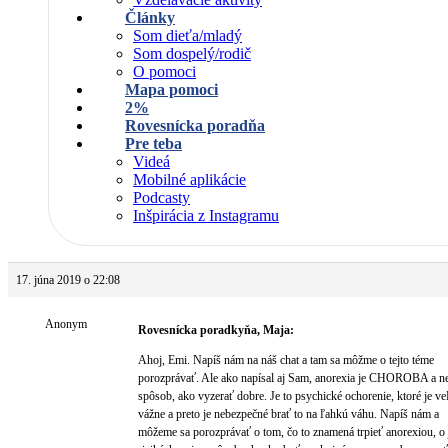
Články
Som dieťa/mladý
Som dospelý/rodič
O pomoci
Mapa pomoci
2%
Rovesnícka poradňa
Pre teba
Videá
Mobilné aplikácie
Podcasty
Inšpirácia z Instagramu
17. júna 2019 o 22:08
Anonym
Rovesnícka poradkyňa, Maja:
Ahoj, Emi. Napíš nám na náš chat a tam sa môžme o tejto téme
porozprávať. Ale ako napísal aj Sam, anorexia je CHOROBA a n
spôsob, ako vyzerať dobre. Je to psychické ochorenie, ktoré je v
vážne a preto je nebezpečné brať to na ľahkú váhu. Napíš nám a
môžeme sa porozprávať o tom, čo to znamená trpieť anorexiou, o 