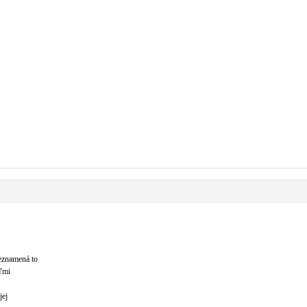
eznamená to
eľmi
jej