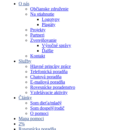
O nás
Občianske združenie
Na stiahnutie
Logotypy
Plagáty
Projekty
Partneri
Zverejňovanie
Výročné správy
Ďalšie
Kontakt
Služby
Hlavné princípy práce
Telefonická poradňa
Chatová poradňa
E-mailová poradňa
Rovesnícke poradenstvo
Vzdelávacie aktivity
Články
Som dieťa/mladý
Som dospelý/rodič
O pomoci
Mapa pomoci
2%
Rovesnícka poradňa