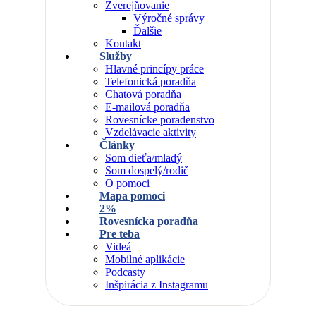
Zverejňovanie
Výročné správy
Ďalšie
Kontakt
Služby
Hlavné princípy práce
Telefonická poradňa
Chatová poradňa
E-mailová poradňa
Rovesnícke poradenstvo
Vzdelávacie aktivity
Články
Som dieťa/mladý
Som dospelý/rodič
O pomoci
Mapa pomoci
2%
Rovesnícka poradňa
Pre teba
Videá
Mobilné aplikácie
Podcasty
Inšpirácia z Instagramu