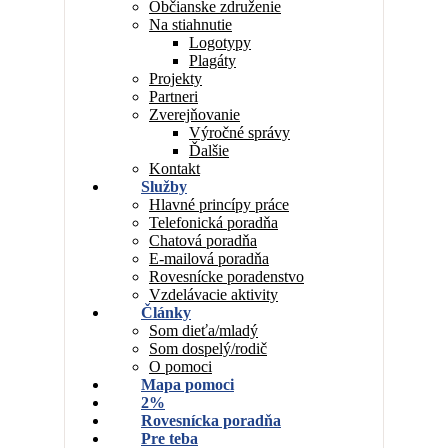
Občianske združenie
Na stiahnutie
Logotypy
Plagáty
Projekty
Partneri
Zverejňovanie
Výročné správy
Ďalšie
Kontakt
Služby
Hlavné princípy práce
Telefonická poradňa
Chatová poradňa
E-mailová poradňa
Rovesnícke poradenstvo
Vzdelávacie aktivity
Články
Som dieťa/mladý
Som dospelý/rodič
O pomoci
Mapa pomoci
2%
Rovesnícka poradňa
Pre teba