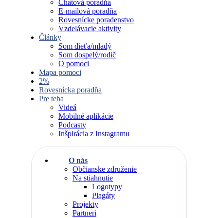
Chatová poradňa
E-mailová poradňa
Rovesnícke poradenstvo
Vzdelávacie aktivity
Články
Som dieťa/mladý
Som dospelý/rodič
O pomoci
Mapa pomoci
2%
Rovesnícka poradňa
Pre teba
Videá
Mobilné aplikácie
Podcasty
Inšpirácia z Instagramu
O nás
Občianske združenie
Na stiahnutie
Logotypy
Plagáty
Projekty
Partneri