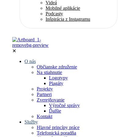
Videá
Mobilné aplikácie
Podcasty
Inšpirácia z Instagramu
✕
O nás
Občianske združenie
Na stiahnutie
Logotypy
Plagáty
Projekty
Partneri
Zverejňovanie
Výročné správy
Ďalšie
Kontakt
Služby
Hlavné princípy práce
Telefonická poradňa