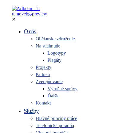
✕
O nás
Občianske združenie
Na stiahnutie
Logotypy
Plagáty
Projekty
Partneri
Zverejňovanie
Výročné správy
Ďalšie
Kontakt
Služby
Hlavné princípy práce
Telefonická poradňa
Chatová poradňa