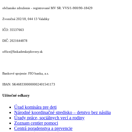
občianske združenie - registrované MV SR: VVS/1-900/90-18429
Zvoničná 202/18, 044 13 Valaliky
IČO: 35537663
DIČ: 2021644878
office@linkadetskejdovery.sk
Bankové spojenie: FIO banka, a.s.
IBAN: SK46833000000­02401541173
Užitočné odkazy
Úrad komisára pre deti
Národné koordinačné stredisko – detstvo bez násilia
Úrady práce, sociálnych vecí a rodiny
Zoznam centier pomoci
Centrá poradenstva a prevencie