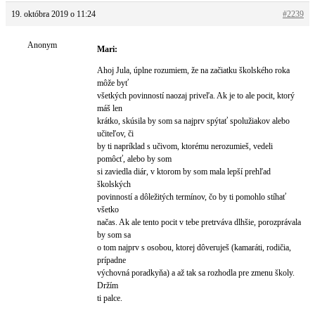
19. októbra 2019 o 11:24
#2239
Anonym
Mari:
Ahoj Jula, úplne rozumiem, že na začiatku školského roka
môže byť
všetkých povinností naozaj priveľa. Ak je to ale pocit, ktorý
máš len
krátko, skúsila by som sa najprv spýtať spolužiakov alebo
učiteľov, či
by ti napríklad s učivom, ktorému nerozumieš, vedeli
pomôcť, alebo by som
si zaviedla diár, v ktorom by som mala lepší prehľad
školských
povinností a dôležitých termínov, čo by ti pomohlo stíhať
všetko
načas. Ak ale tento pocit v tebe pretrváva dlhšie, porozprávala
by som sa
o tom najprv s osobou, ktorej dôveruješ (kamaráti, rodičia,
prípadne
výchovná poradkyňa) a až tak sa rozhodla pre zmenu školy.
Držím
ti palce.