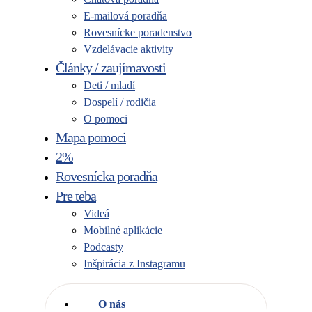
E-mailová poradňa
Rovesnícke poradenstvo
Vzdelávacie aktivity
Články / zaujímavosti
Deti / mladí
Dospelí / rodičia
O pomoci
Mapa pomoci
2%
Rovesnícka poradňa
Pre teba
Videá
Mobilné aplikácie
Podcasty
Inšpirácia z Instagramu
O nás