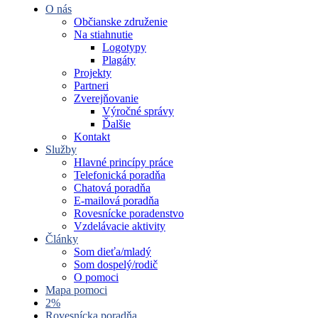
O nás
Občianske združenie
Na stiahnutie
Logotypy
Plagáty
Projekty
Partneri
Zverejňovanie
Výročné správy
Ďalšie
Kontakt
Služby
Hlavné princípy práce
Telefonická poradňa
Chatová poradňa
E-mailová poradňa
Rovesnícke poradenstvo
Vzdelávacie aktivity
Články
Som dieťa/mladý
Som dospelý/rodič
O pomoci
Mapa pomoci
2%
Rovesnícka poradňa