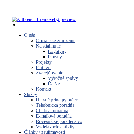
✕
O nás
Občianske združenie
Na stiahnutie
Logotypy
Plagáty
Projekty
Partneri
Zverejňovanie
Výročné správy
Ďalšie
Kontakt
Služby
Hlavné princípy práce
Telefonická poradňa
Chatová poradňa
E-mailová poradňa
Rovesnícke poradenstvo
Vzdelávacie aktivity
Články / zaujímavosti