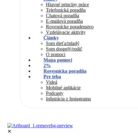
Hlavné princípy práce
Telefonická poradňa
Chatová poradňa
E-mailová poradňa
Rovesnícke poradenstvo
Vzdelávacie aktivity
Články
Som dieťa/mladý
Som dospelý/rodič
O pomoci
Mapa pomoci
2%
Rovesnícka poradňa
Pre teba
Videá
Mobilné aplikácie
Podcasty
Inšpirácia z Instagramu
✕