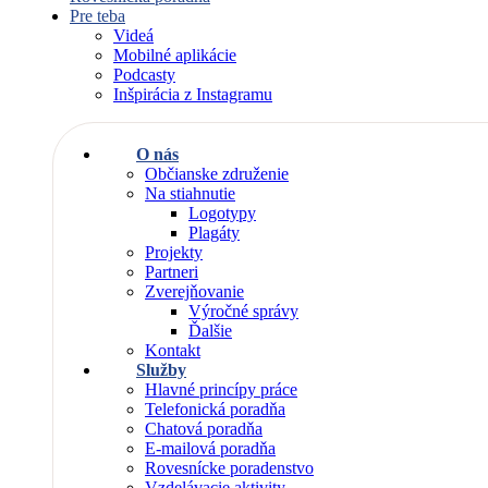
Pre teba
Videá
Mobilné aplikácie
Podcasty
Inšpirácia z Instagramu
O nás
Občianske združenie
Na stiahnutie
Logotypy
Plagáty
Projekty
Partneri
Zverejňovanie
Výročné správy
Ďalšie
Kontakt
Služby
Hlavné princípy práce
Telefonická poradňa
Chatová poradňa
E-mailová poradňa
Rovesnícke poradenstvo
Vzdelávacie aktivity