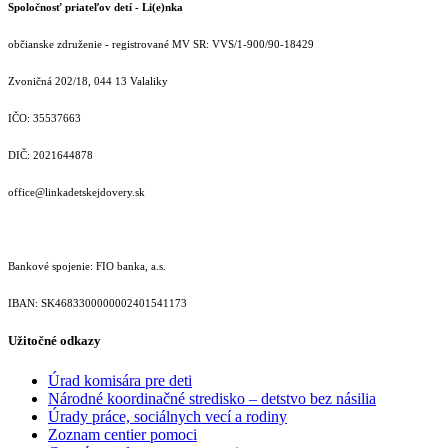
Spoločnosť priateľov detí - Li(e)nka
občianske združenie - registrované MV SR: VVS/1-900/90-18429
Zvoničná 202/18, 044 13 Valaliky
IČO: 35537663
DIČ: 2021644878
office@linkadetskejdovery.sk
Bankové spojenie: FIO banka, a.s.
IBAN: SK46833000000­02401541173
Užitočné odkazy
Úrad komisára pre deti
Národné koordinačné stredisko – detstvo bez násilia
Úrady práce, sociálnych vecí a rodiny
Zoznam centier pomoci