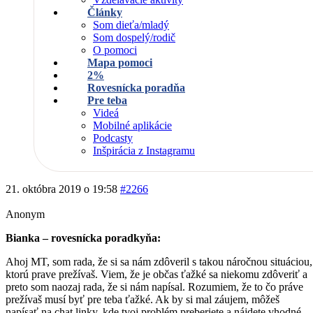
Články
Som dieťa/mladý
Som dospelý/rodič
O pomoci
Mapa pomoci
2%
Rovesnícka poradňa
Pre teba
Videá
Mobilné aplikácie
Podcasty
Inšpirácia z Instagramu
21. októbra 2019 o 19:58
#2266
Anonym
Bianka – rovesnícka poradkyňa:
Ahoj MT, som rada, že si sa nám zdôveril s takou náročnou situáciou,
ktorú prave prežívaš. Viem, že je občas ťažké sa niekomu zdôveriť a
preto som naozaj rada, že si nám napísal. Rozumiem, že to čo práve
prežívaš musí byť pre teba ťažké. Ak by si mal záujem, môžeš
napísať na chat linky, kde tvoj problém preberiete a nájdete vhodné