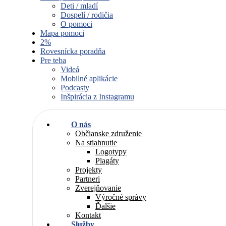
Deti / mladí
Dospelí / rodičia
O pomoci
Mapa pomoci
2%
Rovesnícka poradňa
Pre teba
Videá
Mobilné aplikácie
Podcasty
Inšpirácia z Instagramu
O nás
Občianske združenie
Na stiahnutie
Logotypy
Plagáty
Projekty
Partneri
Zverejňovanie
Výročné správy
Ďalšie
Kontakt
Služby