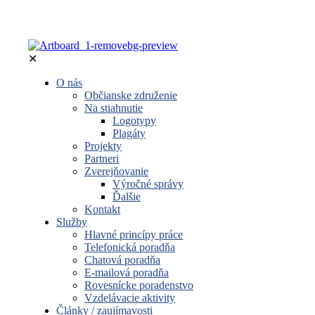
✕
O nás
Občianske združenie
Na stiahnutie
Logotypy
Plagáty
Projekty
Partneri
Zverejňovanie
Výročné správy
Ďalšie
Kontakt
Služby
Hlavné princípy práce
Telefonická poradňa
Chatová poradňa
E-mailová poradňa
Rovesnícke poradenstvo
Vzdelávacie aktivity
Články / zaujímavosti