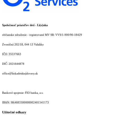
Spoločnosť priateľov detí - Li(e)nka
občianske združenie - registrované MV SR: VVS/1-900/90-18429
Zvoničná 202/18, 044 13 Valaliky
IČO: 35537663
DIČ: 2021644878
office@linkadetskejdovery.sk
Bankové spojenie: FIO banka, a.s.
IBAN: SK46833000000­02401541173
Užitočné odkazy