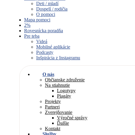
Deti / mladí
Dospelí / rodičia
O pomoci
Mapa pomoci
2%
Rovesnícka poradňa
Pre teba
Videá
Mobilné aplikácie
Podcasty
Inšpirácia z Instagramu
O nás
Občianske združenie
Na stiahnutie
Logotypy
Plagáty
Projekty
Partneri
Zverejňovanie
Výročné správy
Ďalšie
Kontakt
Služby