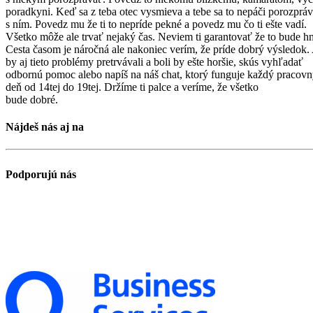
poradkyni. Keď sa z teba otec vysmieva a tebe sa to nepáči porozpráv
s ním. Povedz mu že ti to nepríde pekné a povedz mu čo ti ešte vadí.
Všetko môže ale trvať nejaký čas. Neviem ti garantovať že to bude h
Cesta časom je náročná ale nakoniec verím, že príde dobrý výsledok.
by aj tieto problémy pretrvávali a boli by ešte horšie, skús vyhľadať
odbornú pomoc alebo napíš na náš chat, ktorý funguje každý pracov
deň od 14tej do 19tej. Držíme ti palce a veríme, že všetko
bude dobré.
Nájdeš nás aj na
Podporujú nás