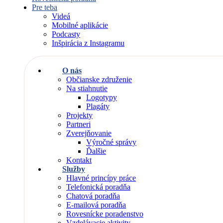
Pre teba
Videá
Mobilné aplikácie
Podcasty
Inšpirácia z Instagramu
O nás
Občianske združenie
Na stiahnutie
Logotypy
Plagáty
Projekty
Partneri
Zverejňovanie
Výročné správy
Ďalšie
Kontakt
Služby
Hlavné princípy práce
Telefonická poradňa
Chatová poradňa
E-mailová poradňa
Rovesnícke poradenstvo
Vzdelávacie aktivity