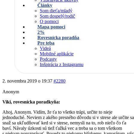
Články
Som dieťa/mladý
Som dospelý/rodič
O pomoci
Mapa pomoci
2%
Rovesnícka poradňa
Pre teba
Videá
Mobilné aplikácie
Podcasty
Inšpirácia z Instagramu
2. novembra 2019 o 19:37
#2280
Anonym
Viki, rovesnícka poradkyňa:
Ahoj, Anonym. Vidím, že ťa to všetko trápi, určite to nieje
jednoduché. Neviem z akého presného dôvodu si v strese ale určite sa
snaž sa ukľudňovať ked si v strese, nemysli na to, rob niečo čo ťa
baví. Návaly úzkosti sú tiež ťažká vec a treba sa o tom všetkom
s niekym porozprávať. Povedz to niekomu blízkemu, kamarátom, vý