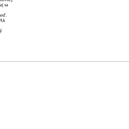
aj sa
neď.
 Ak
ný