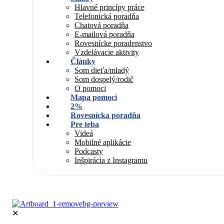
Hlavné princípy práce
Telefonická poradňa
Chatová poradňa
E-mailová poradňa
Rovesnícke poradenstvo
Vzdelávacie aktivity
Články
Som dieťa/mladý
Som dospelý/rodič
O pomoci
Mapa pomoci
2%
Rovesnícka poradňa
Pre teba
Videá
Mobilné aplikácie
Podcasty
Inšpirácia z Instagramu
✕