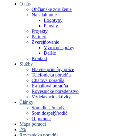
O nás
Občianske združenie
Na stiahnutie
Logotypy
Plagáty
Projekty
Partneri
Zverejňovanie
Výročné správy
Ďalšie
Kontakt
Služby
Hlavné princípy práce
Telefonická poradňa
Chatová poradňa
E-mailová poradňa
Rovesnícke poradenstvo
Vzdelávacie aktivity
Články
Som dieťa/mladý
Som dospelý/rodič
O pomoci
Mapa pomoci
2%
Rovesnícka poradňa