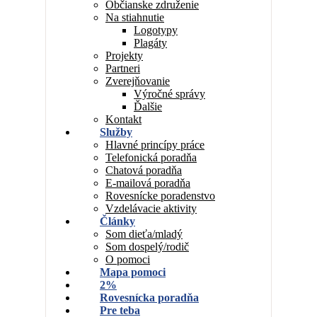
Občianske združenie
Na stiahnutie
Logotypy
Plagáty
Projekty
Partneri
Zverejňovanie
Výročné správy
Ďalšie
Kontakt
Služby
Hlavné princípy práce
Telefonická poradňa
Chatová poradňa
E-mailová poradňa
Rovesnícke poradenstvo
Vzdelávacie aktivity
Články
Som dieťa/mladý
Som dospelý/rodič
O pomoci
Mapa pomoci
2%
Rovesnícka poradňa
Pre teba