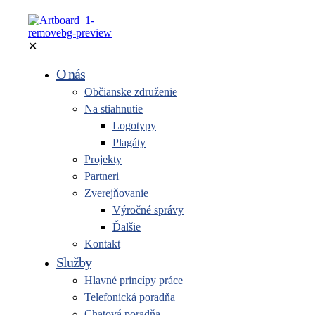
✕
O nás
Občianske združenie
Na stiahnutie
Logotypy
Plagáty
Projekty
Partneri
Zverejňovanie
Výročné správy
Ďalšie
Kontakt
Služby
Hlavné princípy práce
Telefonická poradňa
Chatová poradňa