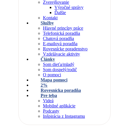
Zverejňovanie
Výročné správy
Ďalšie
Kontakt
Služby
Hlavné princípy práce
Telefonická poradňa
Chatová poradňa
E-mailová poradňa
Rovesnícke poradenstvo
Vzdelávacie aktivity
Články
Som dieťa/mladý
Som dospelý/rodič
O pomoci
Mapa pomoci
2%
Rovesnícka poradňa
Pre teba
Videá
Mobilné aplikácie
Podcasty
Inšpirácia z Instagramu