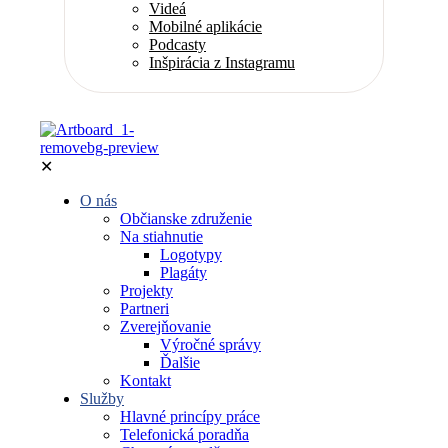
Videá
Mobilné aplikácie
Podcasty
Inšpirácia z Instagramu
✕
O nás
Občianske združenie
Na stiahnutie
Logotypy
Plagáty
Projekty
Partneri
Zverejňovanie
Výročné správy
Ďalšie
Kontakt
Služby
Hlavné princípy práce
Telefonická poradňa