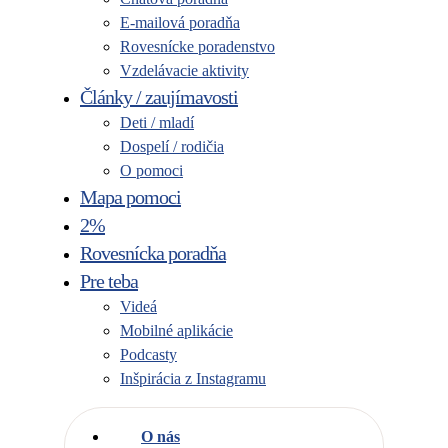
E-mailová poradňa
Rovesnícke poradenstvo
Vzdelávacie aktivity
Články / zaujímavosti
Deti / mladí
Dospelí / rodičia
O pomoci
Mapa pomoci
2%
Rovesnícka poradňa
Pre teba
Videá
Mobilné aplikácie
Podcasty
Inšpirácia z Instagramu
O nás