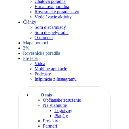
Chatová poradňa
E-mailová poradňa
Rovesnícke poradenstvo
Vzdelávacie aktivity
Články
Som dieťa/mladý
Som dospelý/rodič
O pomoci
Mapa pomoci
2%
Rovesnícka poradňa
Pre teba
Videá
Mobilné aplikácie
Podcasty
Inšpirácia z Instagramu
O nás
Občianske združenie
Na stiahnutie
Logotypy
Plagáty
Projekty
Partneri