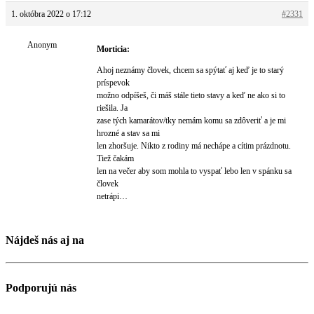
1. októbra 2022 o 17:12
#2331
Anonym
Morticia:
Ahoj neznámy človek, chcem sa spýtať aj keď je to starý
príspevok
možno odpíšeš, či máš stále tieto stavy a keď ne ako si to
riešila. Ja
zase tých kamarátov/tky nemám komu sa zdôveriť a je mi
hrozné a stav sa mi
len zhoršuje. Nikto z rodiny má nechápe a cítim prázdnotu.
Tiež čakám
len na večer aby som mohla to vyspať lebo len v spánku sa
človek
netrápi…
Nájdeš nás aj na
Podporujú nás