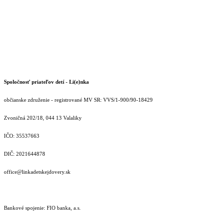
Spoločnosť priateľov detí - Li(e)nka
občianske združenie - registrované MV SR: VVS/1-900/90-18429
Zvoničná 202/18, 044 13 Valaliky
IČO: 35537663
DIČ: 2021644878
office@linkadetskejdovery.sk
Bankové spojenie: FIO banka, a.s.