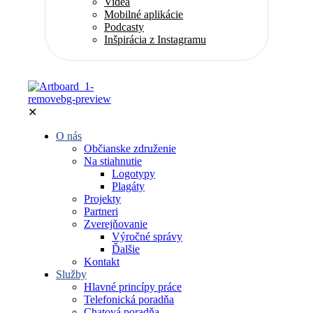
Videá
Mobilné aplikácie
Podcasty
Inšpirácia z Instagramu
✕
O nás
Občianske združenie
Na stiahnutie
Logotypy
Plagáty
Projekty
Partneri
Zverejňovanie
Výročné správy
Ďalšie
Kontakt
Služby
Hlavné princípy práce
Telefonická poradňa
Chatová poradňa