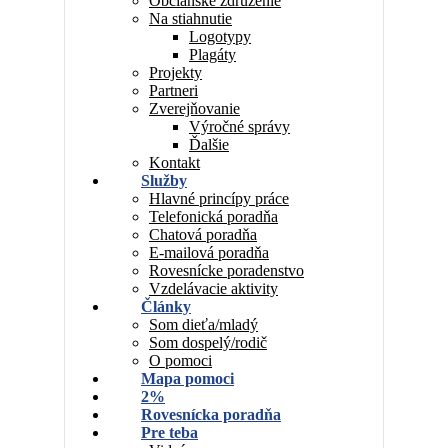
Občianske združenie
Na stiahnutie
Logotypy
Plagáty
Projekty
Partneri
Zverejňovanie
Výročné správy
Ďalšie
Kontakt
Služby
Hlavné princípy práce
Telefonická poradňa
Chatová poradňa
E-mailová poradňa
Rovesnícke poradenstvo
Vzdelávacie aktivity
Články
Som dieťa/mladý
Som dospelý/rodič
O pomoci
Mapa pomoci
2%
Rovesnícka poradňa
Pre teba