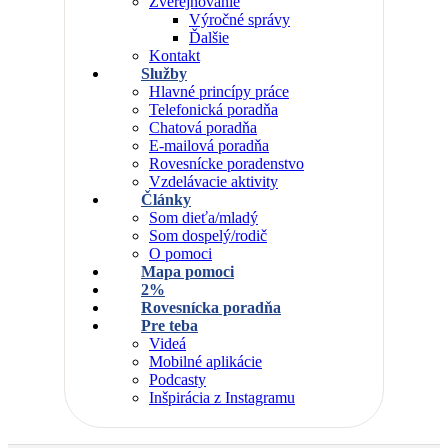
Zverejňovanie
Výročné správy
Ďalšie
Kontakt
Služby
Hlavné princípy práce
Telefonická poradňa
Chatová poradňa
E-mailová poradňa
Rovesnícke poradenstvo
Vzdelávacie aktivity
Články
Som dieťa/mladý
Som dospelý/rodič
O pomoci
Mapa pomoci
2%
Rovesnícka poradňa
Pre teba
Videá
Mobilné aplikácie
Podcasty
Inšpirácia z Instagramu