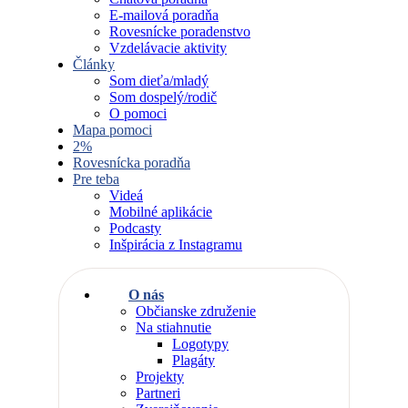
E-mailová poradňa
Rovesnícke poradenstvo
Vzdelávacie aktivity
Články
Som dieťa/mladý
Som dospelý/rodič
O pomoci
Mapa pomoci
2%
Rovesnícka poradňa
Pre teba
Videá
Mobilné aplikácie
Podcasty
Inšpirácia z Instagramu
O nás
Občianske združenie
Na stiahnutie
Logotypy
Plagáty
Projekty
Partneri