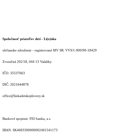
Spoločnosť priateľov detí - Li(e)nka
občianske združenie - registrované MV SR: VVS/1-900/90-18429
Zvoničná 202/18, 044 13 Valaliky
IČO: 35537663
DIČ: 2021644878
office@linkadetskejdovery.sk
Bankové spojenie: FIO banka, a.s.
IBAN: SK46833000000­02401541173