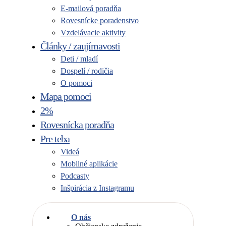
E-mailová poradňa
Rovesnícke poradenstvo
Vzdelávacie aktivity
Články / zaujímavosti
Deti / mladí
Dospelí / rodičia
O pomoci
Mapa pomoci
2%
Rovesnícka poradňa
Pre teba
Videá
Mobilné aplikácie
Podcasty
Inšpirácia z Instagramu
O nás