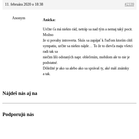
11. februára 2020 o 18:38
#2339
Anonym
Anicka:
Určite ťa má niekto rád, netráp sa nad tým a nemaj taký pocit.
Možno
že si povahy introverta. Skús sa zapájať k ľuďom ktorím cítiš
sympatiu, určite sa niekto nájde… To že to dievča maju všetci
radi tak sa
niečim líši odstaných napr. oblečením, mobilom ale to nie je
podstatné.
Dôležité je ako sa alebo ako sa správaš ty, aké máš známky
a tak.
Nájdeš nás aj na
Podporujú nás