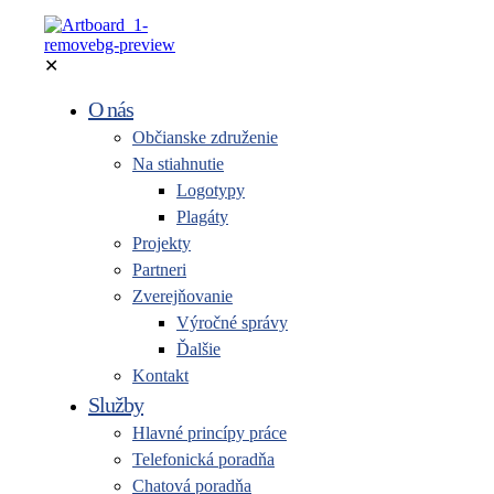
✕
O nás
Občianske združenie
Na stiahnutie
Logotypy
Plagáty
Projekty
Partneri
Zverejňovanie
Výročné správy
Ďalšie
Kontakt
Služby
Hlavné princípy práce
Telefonická poradňa
Chatová poradňa