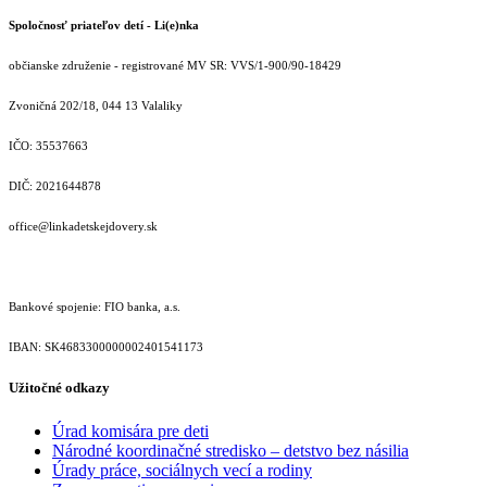
Spoločnosť priateľov detí - Li(e)nka
občianske združenie - registrované MV SR: VVS/1-900/90-18429
Zvoničná 202/18, 044 13 Valaliky
IČO: 35537663
DIČ: 2021644878
office@linkadetskejdovery.sk
Bankové spojenie: FIO banka, a.s.
IBAN: SK46833000000­02401541173
Užitočné odkazy
Úrad komisára pre deti
Národné koordinačné stredisko – detstvo bez násilia
Úrady práce, sociálnych vecí a rodiny