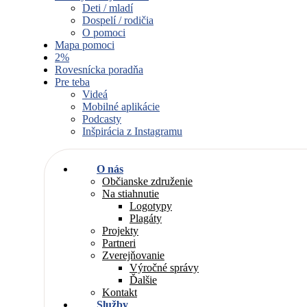
Deti / mladí
Dospelí / rodičia
O pomoci
Mapa pomoci
2%
Rovesnícka poradňa
Pre teba
Videá
Mobilné aplikácie
Podcasty
Inšpirácia z Instagramu
O nás
Občianske združenie
Na stiahnutie
Logotypy
Plagáty
Projekty
Partneri
Zverejňovanie
Výročné správy
Ďalšie
Kontakt
Služby