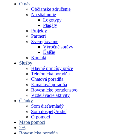
O nás
Občianske združenie
Na stiahnutie
Logotypy
Plagáty
Projekty
Partneri
Zverejňovanie
Výročné správy
Ďalšie
Kontakt
Služby
Hlavné princípy práce
Telefonická poradňa
Chatová poradňa
E-mailová poradňa
Rovesnícke poradenstvo
Vzdelávacie aktivity
Články
Som dieťa/mladý
Som dospelý/rodič
O pomoci
Mapa pomoci
2%
Rovesnícka poradňa