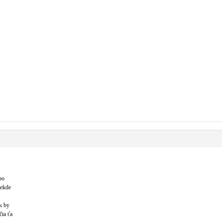
bo
iekde
.
Ak by
čia ťa