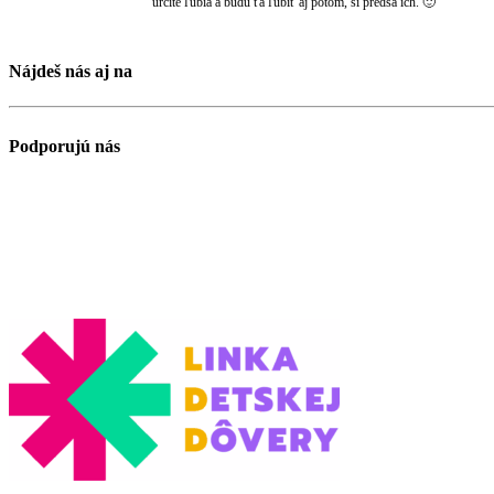
určite ľúbia a budú ťa ľúbiť aj potom, si predsa ich. 🙂
Nájdeš nás aj na
Podporujú nás