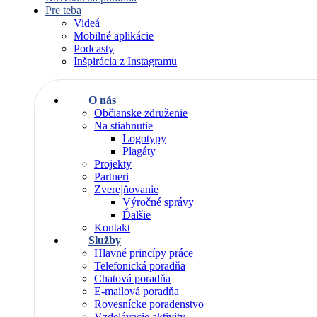
Pre teba
Videá
Mobilné aplikácie
Podcasty
Inšpirácia z Instagramu
O nás
Občianske združenie
Na stiahnutie
Logotypy
Plagáty
Projekty
Partneri
Zverejňovanie
Výročné správy
Ďalšie
Kontakt
Služby
Hlavné princípy práce
Telefonická poradňa
Chatová poradňa
E-mailová poradňa
Rovesnícke poradenstvo
Vzdelávacie aktivity