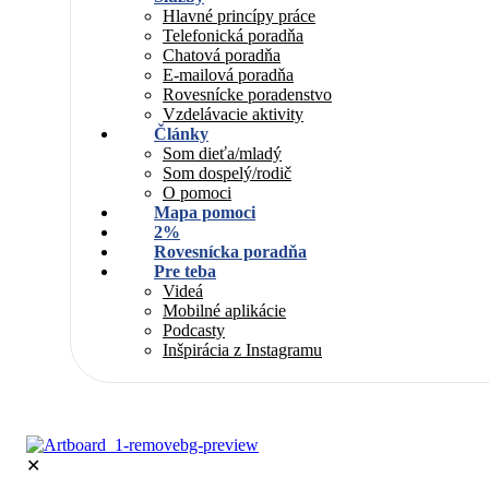
Hlavné princípy práce
Telefonická poradňa
Chatová poradňa
E-mailová poradňa
Rovesnícke poradenstvo
Vzdelávacie aktivity
Články
Som dieťa/mladý
Som dospelý/rodič
O pomoci
Mapa pomoci
2%
Rovesnícka poradňa
Pre teba
Videá
Mobilné aplikácie
Podcasty
Inšpirácia z Instagramu
✕