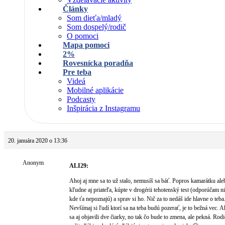
Články
Som dieťa/mladý
Som dospelý/rodič
O pomoci
Mapa pomoci
2%
Rovesnícka poradňa
Pre teba
Videá
Mobilné aplikácie
Podcasty
Inšpirácia z Instagramu
20. januára 2020 o 13:36
Anonym
ALI29:
Ahoj aj mne sa to už stalo, nemusíš sa báť. Popros kamarátku ale
kľudne aj priateľa, kúpte v drogérii tehotenský test (odporúčam n
kde ťa nepoznajú) a sprav si ho. Nič za to nedáš ide hlavne o teba
Nevšímaj si ľudí ktorí sa na teba budú pozerať, je to bežná vec. 
sa aj objavili dve čiarky, no tak čo bude to zmena, ale pekná. Rodi