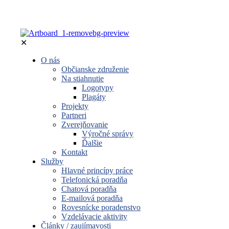
✕
O nás
Občianske združenie
Na stiahnutie
Logotypy
Plagáty
Projekty
Partneri
Zverejňovanie
Výročné správy
Ďalšie
Kontakt
Služby
Hlavné princípy práce
Telefonická poradňa
Chatová poradňa
E-mailová poradňa
Rovesnícke poradenstvo
Vzdelávacie aktivity
Články / zaujímavosti