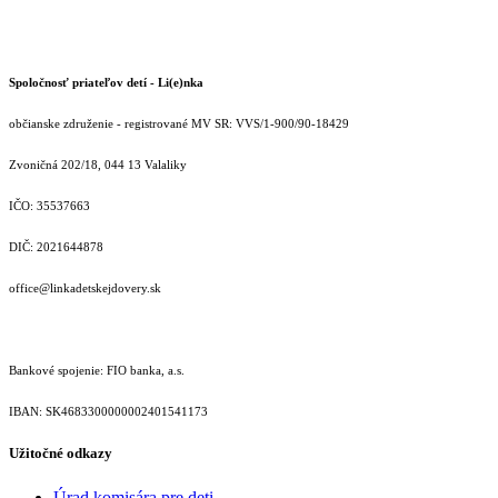
Spoločnosť priateľov detí - Li(e)nka
občianske združenie - registrované MV SR: VVS/1-900/90-18429
Zvoničná 202/18, 044 13 Valaliky
IČO: 35537663
DIČ: 2021644878
office@linkadetskejdovery.sk
Bankové spojenie: FIO banka, a.s.
IBAN: SK46833000000­02401541173
Užitočné odkazy
Úrad komisára pre deti