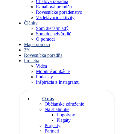
Chatová poradňa
E-mailová poradňa
Rovesnícke poradenstvo
Vzdelávacie aktivity
Články
Som dieťa/mladý
Som dospelý/rodič
O pomoci
Mapa pomoci
2%
Rovesnícka poradňa
Pre teba
Videá
Mobilné aplikácie
Podcasty
Inšpirácia z Instagramu
O nás
Občianske združenie
Na stiahnutie
Logotypy
Plagáty
Projekty
Partneri