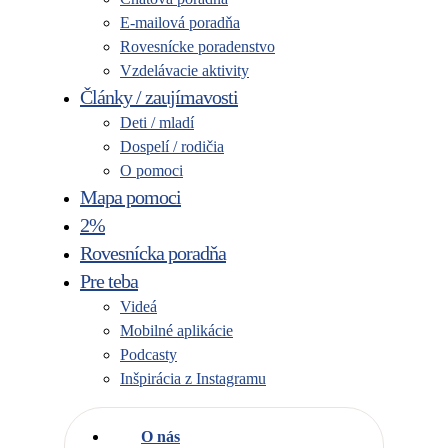
E-mailová poradňa
Rovesnícke poradenstvo
Vzdelávacie aktivity
Články / zaujímavosti
Deti / mladí
Dospelí / rodičia
O pomoci
Mapa pomoci
2%
Rovesnícka poradňa
Pre teba
Videá
Mobilné aplikácie
Podcasty
Inšpirácia z Instagramu
O nás