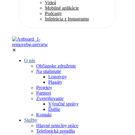
Videá
Mobilné aplikácie
Podcasty
Inšpirácia z Instagramu
✕
O nás
Občianske združenie
Na stiahnutie
Logotypy
Plagáty
Projekty
Partneri
Zverejňovanie
Výročné správy
Ďalšie
Kontakt
Služby
Hlavné princípy práce
Telefonická poradňa