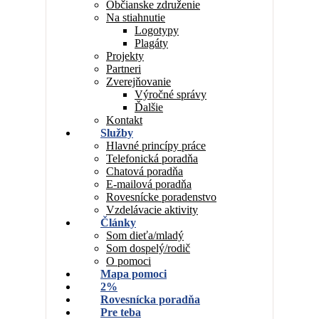
Občianske združenie
Na stiahnutie
Logotypy
Plagáty
Projekty
Partneri
Zverejňovanie
Výročné správy
Ďalšie
Kontakt
Služby
Hlavné princípy práce
Telefonická poradňa
Chatová poradňa
E-mailová poradňa
Rovesnícke poradenstvo
Vzdelávacie aktivity
Články
Som dieťa/mladý
Som dospelý/rodič
O pomoci
Mapa pomoci
2%
Rovesnícka poradňa
Pre teba