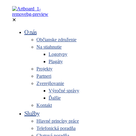
✕
O nás
Občianske združenie
Na stiahnutie
Logotypy
Plagáty
Projekty
Partneri
Zverejňovanie
Výročné správy
Ďalšie
Kontakt
Služby
Hlavné princípy práce
Telefonická poradňa
Chatová poradňa