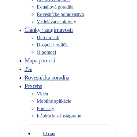
E-mailová poradňa
Rovesnícke poradenstvo
Vzdelávacie aktivity
Články / zaujímavosti
Deti / mladí
Dospelí / rodičia
O pomoci
Mapa pomoci
2%
Rovesnícka poradňa
Pre teba
Videá
Mobilné aplikácie
Podcasty
Inšpirácia z Instagramu
O nás