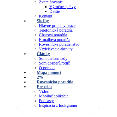
Zverejňovanie
Výročné správy
Ďalšie
Kontakt
Služby
Hlavné princípy práce
Telefonická poradňa
Chatová poradňa
E-mailová poradňa
Rovesnícke poradenstvo
Vzdelávacie aktivity
Články
Som dieťa/mladý
Som dospelý/rodič
O pomoci
Mapa pomoci
2%
Rovesnícka poradňa
Pre teba
Videá
Mobilné aplikácie
Podcasty
Inšpirácia z Instagramu