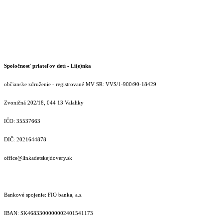
Spoločnosť priateľov detí - Li(e)nka
občianske združenie - registrované MV SR: VVS/1-900/90-18429
Zvoničná 202/18, 044 13 Valaliky
IČO: 35537663
DIČ: 2021644878
office@linkadetskejdovery.sk
Bankové spojenie: FIO banka, a.s.
IBAN: SK46833000000­02401541173