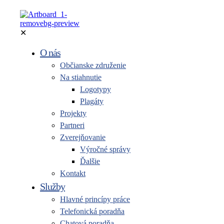
✕
O nás
Občianske združenie
Na stiahnutie
Logotypy
Plagáty
Projekty
Partneri
Zverejňovanie
Výročné správy
Ďalšie
Kontakt
Služby
Hlavné princípy práce
Telefonická poradňa
Chatová poradňa