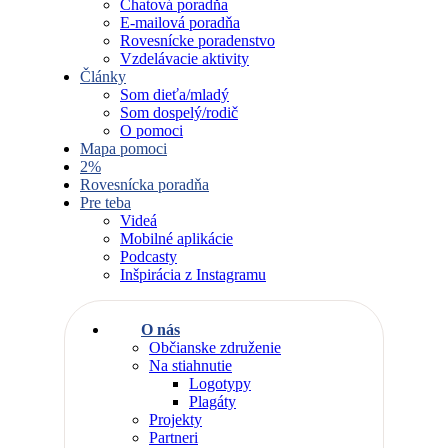
Chatová poradňa
E-mailová poradňa
Rovesnícke poradenstvo
Vzdelávacie aktivity
Články
Som dieťa/mladý
Som dospelý/rodič
O pomoci
Mapa pomoci
2%
Rovesnícka poradňa
Pre teba
Videá
Mobilné aplikácie
Podcasty
Inšpirácia z Instagramu
O nás
Občianske združenie
Na stiahnutie
Logotypy
Plagáty
Projekty
Partneri