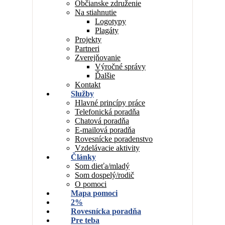
Občianske združenie
Na stiahnutie
Logotypy
Plagáty
Projekty
Partneri
Zverejňovanie
Výročné správy
Ďalšie
Kontakt
Služby
Hlavné princípy práce
Telefonická poradňa
Chatová poradňa
E-mailová poradňa
Rovesnícke poradenstvo
Vzdelávacie aktivity
Články
Som dieťa/mladý
Som dospelý/rodič
O pomoci
Mapa pomoci
2%
Rovesnícka poradňa
Pre teba