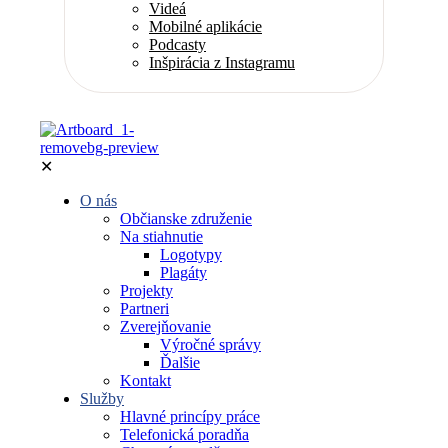
Videá
Mobilné aplikácie
Podcasty
Inšpirácia z Instagramu
✕
O nás
Občianske združenie
Na stiahnutie
Logotypy
Plagáty
Projekty
Partneri
Zverejňovanie
Výročné správy
Ďalšie
Kontakt
Služby
Hlavné princípy práce
Telefonická poradňa