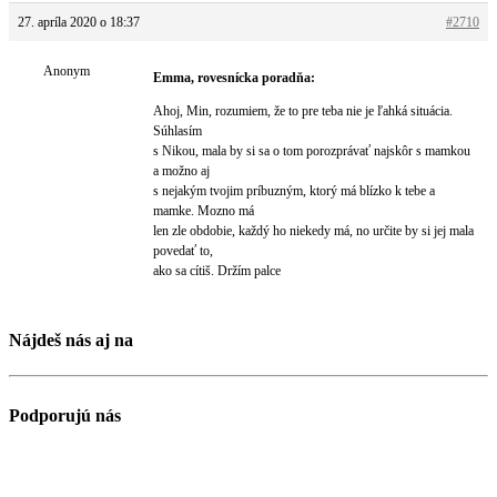
27. apríla 2020 o 18:37
#2710
Anonym
Emma, rovesnícka poradňa:
Ahoj, Min, rozumiem, že to pre teba nie je ľahká situácia.
Súhlasím
s Nikou, mala by si sa o tom porozprávať najskôr s mamkou
a možno aj
s nejakým tvojim príbuzným, ktorý má blízko k tebe a
mamke. Mozno má
len zle obdobie, každý ho niekedy má, no určite by si jej mala
povedať to,
ako sa cítiš. Držím palce
Nájdeš nás aj na
Podporujú nás