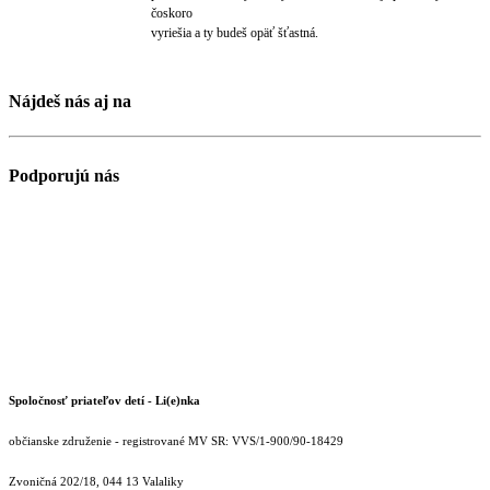
čoskoro
vyriešia a ty budeš opäť šťastná.
Nájdeš nás aj na
Podporujú nás
Spoločnosť priateľov detí - Li(e)nka
občianske združenie - registrované MV SR: VVS/1-900/90-18429
Zvoničná 202/18, 044 13 Valaliky