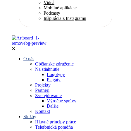
Videá
Mobilné aplikácie
Podcasty
Inšpirácia z Instagramu
✕
O nás
Občianske združenie
Na stiahnutie
Logotypy
Plagáty
Projekty
Partneri
Zverejňovanie
Výročné správy
Ďalšie
Kontakt
Služby
Hlavné princípy práce
Telefonická poradňa