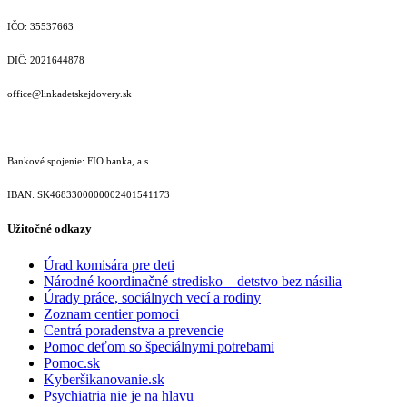
IČO: 35537663
DIČ: 2021644878
office@linkadetskejdovery.sk
Bankové spojenie: FIO banka, a.s.
IBAN: SK46833000000­02401541173
Užitočné odkazy
Úrad komisára pre deti
Národné koordinačné stredisko – detstvo bez násilia
Úrady práce, sociálnych vecí a rodiny
Zoznam centier pomoci
Centrá poradenstva a prevencie
Pomoc deťom so špeciálnymi potrebami
Pomoc.sk
Kyberšikanovanie.sk
Psychiatria nie je na hlavu