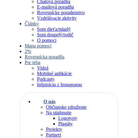
Chatová poradňa
E-mailová poradňa
Rovesnícke poradenstvo
Vzdelávacie aktivity
Články
Som dieťa/mladý
Som dospelý/rodič
O pomoci
Mapa pomoci
2%
Rovesnícka poradňa
Pre teba
Videá
Mobilné aplikácie
Podcasty
Inšpirácia z Instagramu
O nás
Občianske združenie
Na stiahnutie
Logotypy
Plagáty
Projekty
Partneri