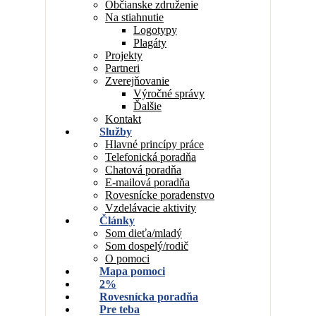
Občianske združenie
Na stiahnutie
Logotypy
Plagáty
Projekty
Partneri
Zverejňovanie
Výročné správy
Ďalšie
Kontakt
Služby
Hlavné princípy práce
Telefonická poradňa
Chatová poradňa
E-mailová poradňa
Rovesnícke poradenstvo
Vzdelávacie aktivity
Články
Som dieťa/mladý
Som dospelý/rodič
O pomoci
Mapa pomoci
2%
Rovesnícka poradňa
Pre teba