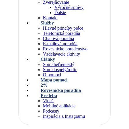
Zverejňovanie
Výročné správy
Ďalšie
Kontakt
Služby
Hlavné princípy práce
Telefonická poradňa
Chatová poradňa
E-mailová poradňa
Rovesnícke poradenstvo
Vzdelávacie aktivity
Články
Som dieťa/mladý
Som dospelý/rodič
O pomoci
Mapa pomoci
2%
Rovesnícka poradňa
Pre teba
Videá
Mobilné aplikácie
Podcasty
Inšpirácia z Instagramu