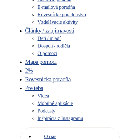
E-mailová poradňa
Rovesnícke poradenstvo
Vzdelávacie aktivity
Články / zaujímavosti
Deti / mladí
Dospelí / rodičia
O pomoci
Mapa pomoci
2%
Rovesnícka poradňa
Pre teba
Videá
Mobilné aplikácie
Podcasty
Inšpirácia z Instagramu
O nás