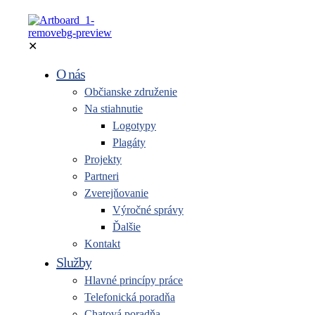
✕
O nás
Občianske združenie
Na stiahnutie
Logotypy
Plagáty
Projekty
Partneri
Zverejňovanie
Výročné správy
Ďalšie
Kontakt
Služby
Hlavné princípy práce
Telefonická poradňa
Chatová poradňa