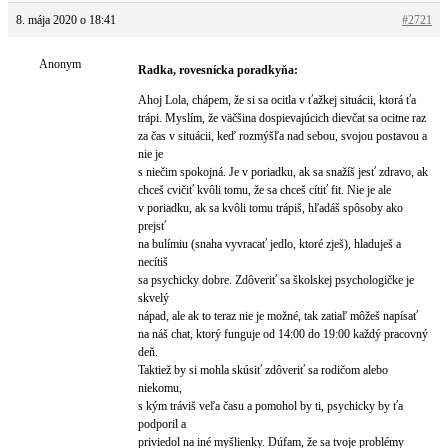
8. mája 2020 o 18:41
#2721
Anonym
Radka, rovesnícka poradkyňa:
Ahoj Lola, chápem, že si sa ocitla v ťažkej situácii, ktorá ťa
trápi. Myslím, že väčšina dospievajúcich dievčat sa ocitne raz
za čas v situácii, keď rozmýšľa nad sebou, svojou postavou a
nie je
s niečim spokojná. Je v poriadku, ak sa snažíš jesť zdravo, ak
chceš cvičiť kvôli tomu, že sa chceš cítiť fit. Nie je ale
v poriadku, ak sa kvôli tomu trápiš, hľadáš spôsoby ako
prejsť
na bulímiu (snaha vyvracať jedlo, ktoré zješ), hladuješ a
necítiš
sa psychicky dobre. Zdôveriť sa školskej psychologičke je
skvelý
nápad, ale ak to teraz nie je možné, tak zatiaľ môžeš napísať
na náš chat, ktorý funguje od 14:00 do 19:00 každý pracovný
deň.
Taktiež by si mohla skúsiť zdôveriť sa rodičom alebo
niekomu,
s kým tráviš veľa času a pomohol by ti, psychicky by ťa
podporil a
priviedol na iné myšlienky. Dúfam, že sa tvoje problémy