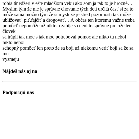
robia tínedžeri v ešte mladšiom veku ako som ja tak to je hrozné…
Myslím tým že nie je správne chovanie tých detí určitá časť si za to
môže sama možno tým že si mysli že je stred pozornosti tak môže
ubližovať, piť,fajčiť a drogovať… A občas ten ktorému vážne treba
pomôcť nepomôže už nikto a zabije sa neni to správne pretože ten
človek
sa trápil tak moc s tak moc potreboval pomoc ale nikto tu nebol
nikto nebol
schopný pomôcť len preto že sa bojí už niekomu veriť bojí sa že sa
mu
vysmeju
Nájdeš nás aj na
Podporujú nás