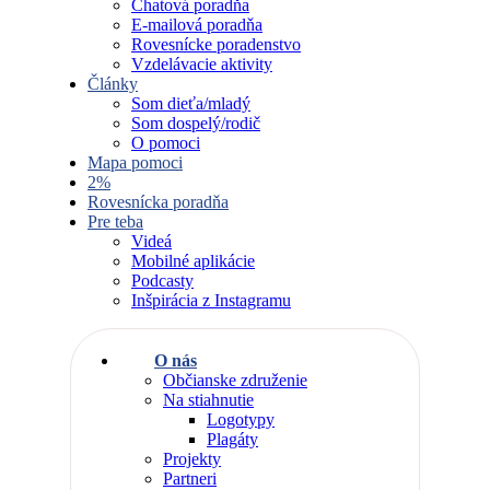
Chatová poradňa
E-mailová poradňa
Rovesnícke poradenstvo
Vzdelávacie aktivity
Články
Som dieťa/mladý
Som dospelý/rodič
O pomoci
Mapa pomoci
2%
Rovesnícka poradňa
Pre teba
Videá
Mobilné aplikácie
Podcasty
Inšpirácia z Instagramu
O nás
Občianske združenie
Na stiahnutie
Logotypy
Plagáty
Projekty
Partneri