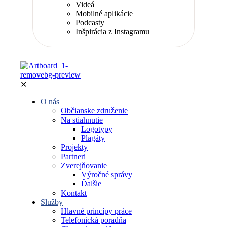
Videá
Mobilné aplikácie
Podcasty
Inšpirácia z Instagramu
✕
O nás
Občianske združenie
Na stiahnutie
Logotypy
Plagáty
Projekty
Partneri
Zverejňovanie
Výročné správy
Ďalšie
Kontakt
Služby
Hlavné princípy práce
Telefonická poradňa