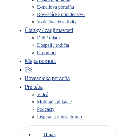
E-mailová poradňa
Rovesnícke poradenstvo
Vzdelávacie aktivity
Články / zaujímavosti
Deti / mladí
Dospelí / rodičia
O pomoci
Mapa pomoci
2%
Rovesnícka poradňa
Pre teba
Videá
Mobilné aplikácie
Podcasty
Inšpirácia z Instagramu
O nás