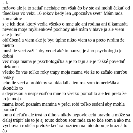
tak
ružovo ale ja to zatiaľ nechápe em však čo by ste asi mohli čakať od
tínedžera vo veku 16 rokov kedy len „spoznáva svet“ Mám rada
kamarátov
s je ich dosť ktorý vedia všetko o mne ale ani rodina ani tí kamaráti
nevedia moje myšlienkové pochody aké mám v hlave ja ale viem
aké je byť
obľúbená a viem aké je byť úplne nikto viem to a preto tvrdim že
niekto
musí tie veci zažiť aby vedel aké to naozaj je áno psychológia je
dobrá
vec moja mama je psxchologička a je to fajn ale je ťažké povedať
niekomu
všetko čo vás toľko roky trápy moja mama vie že to začalo smrťou
babky
lebo tie veci a problémy sa ukladali a ten rok som to neriešila a
skončilo to
s depresiou a nespavosťou mne to všetko pomohlo ale len preto že
to je moja
mama ktorú poznám mamina v práci robí toľko sedení aby mohla
pomôcť
tomu dieťaťu ale trvá to dlho s nikdy nepovie celú pravdu a môže sa
ďalej trápiť ale to je aj touto dobou som rada za to kde som a ako ma
vychovali rodičia pretože keď sa pozriem na túto dobu je hrozná to
čo