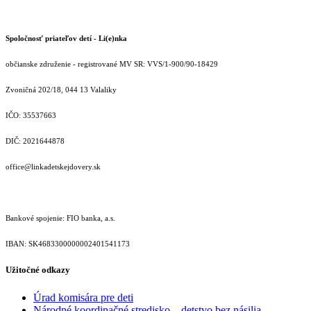
Spoločnosť priateľov detí - Li(e)nka
občianske združenie - registrované MV SR: VVS/1-900/90-18429
Zvoničná 202/18, 044 13 Valaliky
IČO: 35537663
DIČ: 2021644878
office@linkadetskejdovery.sk
Bankové spojenie: FIO banka, a.s.
IBAN: SK46833000000­02401541173
Užitočné odkazy
Úrad komisára pre deti
Národné koordinačné stredisko – detstvo bez násilia