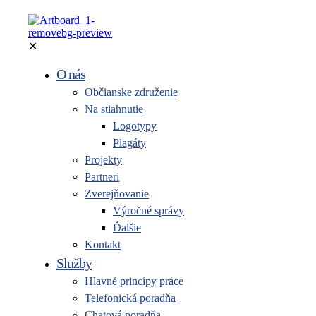
✕
O nás
Občianske združenie
Na stiahnutie
Logotypy
Plagáty
Projekty
Partneri
Zverejňovanie
Výročné správy
Ďalšie
Kontakt
Služby
Hlavné princípy práce
Telefonická poradňa
Chatová poradňa