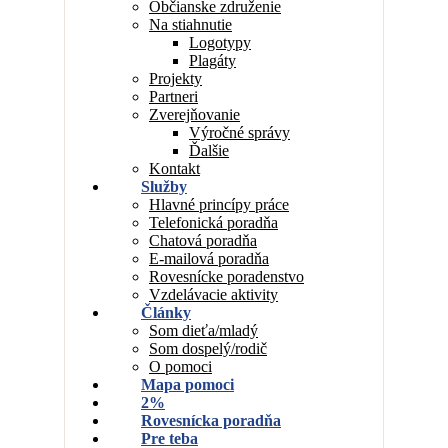
Občianske združenie
Na stiahnutie
Logotypy
Plagáty
Projekty
Partneri
Zverejňovanie
Výročné správy
Ďalšie
Kontakt
Služby
Hlavné princípy práce
Telefonická poradňa
Chatová poradňa
E-mailová poradňa
Rovesnícke poradenstvo
Vzdelávacie aktivity
Články
Som dieťa/mladý
Som dospelý/rodič
O pomoci
Mapa pomoci
2%
Rovesnícka poradňa
Pre teba