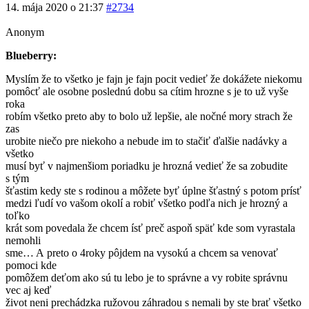
14. mája 2020 o 21:37
#2734
Anonym
Blueberry:
Myslím že to všetko je fajn je fajn pocit vedieť že dokážete niekomu
pomôcť ale osobne poslednú dobu sa cítim hrozne s je to už vyše
roka
robím všetko preto aby to bolo už lepšie, ale nočné mory strach že
zas
urobite niečo pre niekoho a nebude im to stačiť ďalšie nadávky a
všetko
musí byť v najmenšiom poriadku je hrozná vedieť že sa zobudite
s tým
šťastim kedy ste s rodinou a môžete byť úplne šťastný s potom prísť
medzi ľudí vo vašom okolí a robiť všetko podľa nich je hrozný a
toľko
krát som povedala že chcem ísť preč aspoň späť kde som vyrastala
nemohli
sme… A preto o 4roky pôjdem na vysokú a chcem sa venovať
pomoci kde
pomôžem deťom ako sú tu lebo je to správne a vy robite správnu
vec aj keď
život neni prechádzka ružovou záhradou s nemali by ste brať všetko