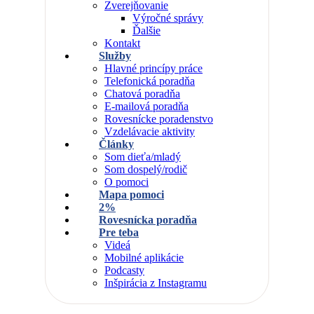
Zverejňovanie
Výročné správy
Ďalšie
Kontakt
Služby
Hlavné princípy práce
Telefonická poradňa
Chatová poradňa
E-mailová poradňa
Rovesnícke poradenstvo
Vzdelávacie aktivity
Články
Som dieťa/mladý
Som dospelý/rodič
O pomoci
Mapa pomoci
2%
Rovesnícka poradňa
Pre teba
Videá
Mobilné aplikácie
Podcasty
Inšpirácia z Instagramu