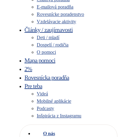
E-mailová poradňa
Rovesnícke poradenstvo
Vzdelávacie aktivity
Články / zaujímavosti
Deti / mladí
Dospelí / rodičia
O pomoci
Mapa pomoci
2%
Rovesnícka poradňa
Pre teba
Videá
Mobilné aplikácie
Podcasty
Inšpirácia z Instagramu
O nás