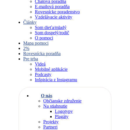
Chatová poradňa
E-mailová poradňa
Rovesnícke poradenstvo
Vzdelávacie aktivity
Články
Som dieťa/mladý
Som dospelý/rodič
O pomoci
Mapa pomoci
2%
Rovesnícka poradňa
Pre teba
Videá
Mobilné aplikácie
Podcasty
Inšpirácia z Instagramu
O nás
Občianske združenie
Na stiahnutie
Logotypy
Plagáty
Projekty
Partneri