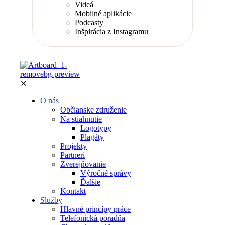
Videá
Mobilné aplikácie
Podcasty
Inšpirácia z Instagramu
✕
O nás
Občianske združenie
Na stiahnutie
Logotypy
Plagáty
Projekty
Partneri
Zverejňovanie
Výročné správy
Ďalšie
Kontakt
Služby
Hlavné princípy práce
Telefonická poradňa