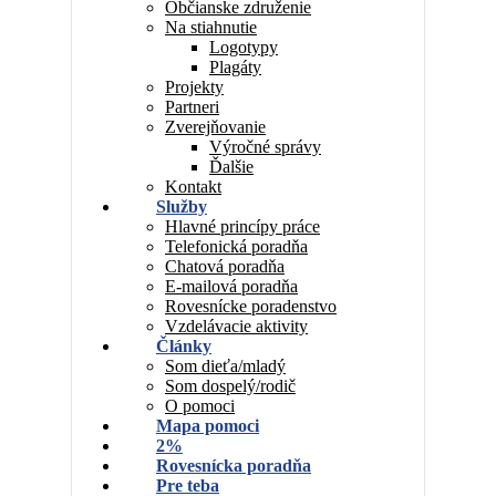
Občianske združenie
Na stiahnutie
Logotypy
Plagáty
Projekty
Partneri
Zverejňovanie
Výročné správy
Ďalšie
Kontakt
Služby
Hlavné princípy práce
Telefonická poradňa
Chatová poradňa
E-mailová poradňa
Rovesnícke poradenstvo
Vzdelávacie aktivity
Články
Som dieťa/mladý
Som dospelý/rodič
O pomoci
Mapa pomoci
2%
Rovesnícka poradňa
Pre teba