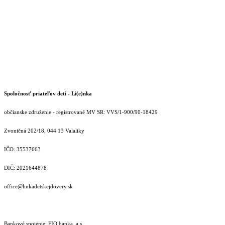
Spoločnosť priateľov detí - Li(e)nka
občianske združenie - registrované MV SR: VVS/1-900/90-18429
Zvoničná 202/18, 044 13 Valaliky
IČO: 35537663
DIČ: 2021644878
office@linkadetskejdovery.sk
Bankové spojenie: FIO banka, a.s.