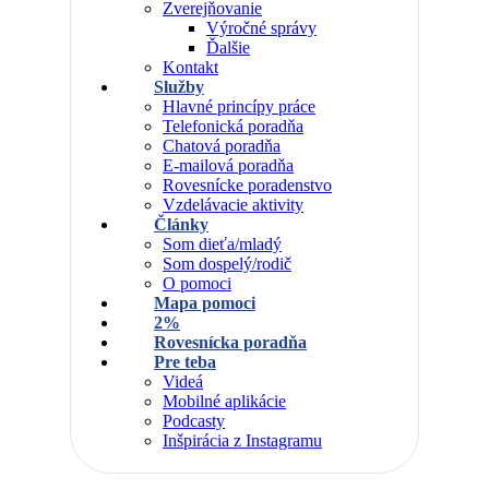
Zverejňovanie
Výročné správy
Ďalšie
Kontakt
Služby
Hlavné princípy práce
Telefonická poradňa
Chatová poradňa
E-mailová poradňa
Rovesnícke poradenstvo
Vzdelávacie aktivity
Články
Som dieťa/mladý
Som dospelý/rodič
O pomoci
Mapa pomoci
2%
Rovesnícka poradňa
Pre teba
Videá
Mobilné aplikácie
Podcasty
Inšpirácia z Instagramu