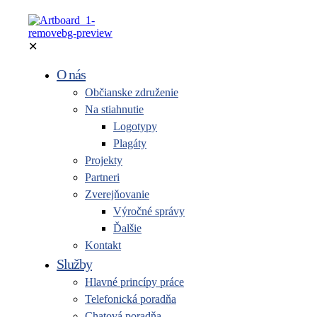
✕
O nás
Občianske združenie
Na stiahnutie
Logotypy
Plagáty
Projekty
Partneri
Zverejňovanie
Výročné správy
Ďalšie
Kontakt
Služby
Hlavné princípy práce
Telefonická poradňa
Chatová poradňa