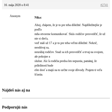
16. mája 2020 o 8:41
#2741
Anonym
Nika:
Ahoj, chápem, že je to pre teba dôležité. Najdôležitejšie je
podľa
mňa otvorene komunikovať. Skús rodičov presvedčiť, že už
nie si dieťa,
veď máš už 17 a je to pre teba veľmi dôležité. Nekrič,
neodúvaj sa,
neurážaj rodičov. Snaž sa ich presvedčiť a trvaj na svojom,
ale pokojne a
slušne. Ak ťa rodičia predsa len nepustia, pamätaj, že
príležitostí bude
ešte dosť a majú na to určite svoje dôvody. Prajem ti veľa
šťastia.
Nájdeš nás aj na
Podporujú nás