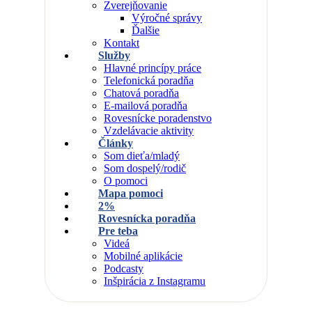
Zverejňovanie
Výročné správy
Ďalšie
Kontakt
Služby
Hlavné princípy práce
Telefonická poradňa
Chatová poradňa
E-mailová poradňa
Rovesnícke poradenstvo
Vzdelávacie aktivity
Články
Som dieťa/mladý
Som dospelý/rodič
O pomoci
Mapa pomoci
2%
Rovesnícka poradňa
Pre teba
Videá
Mobilné aplikácie
Podcasty
Inšpirácia z Instagramu