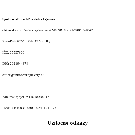
Spoločnosť priateľov detí - Li(e)nka
občianske združenie - registrované MV SR: VVS/1-900/90-18429
Zvoničná 202/18, 044 13 Valaliky
IČO: 35537663
DIČ: 2021644878
office@linkadetskejdovery.sk
Bankové spojenie: FIO banka, a.s.
IBAN: SK46833000000­02401541173
Užitočné odkazy