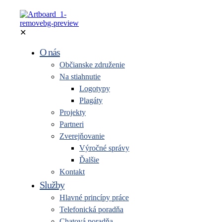
✕
O nás
Občianske združenie
Na stiahnutie
Logotypy
Plagáty
Projekty
Partneri
Zverejňovanie
Výročné správy
Ďalšie
Kontakt
Služby
Hlavné princípy práce
Telefonická poradňa
Chatová poradňa