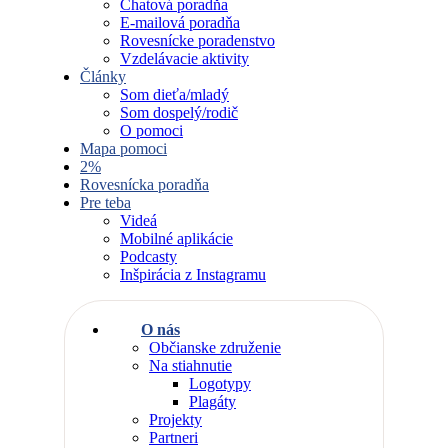
Chatová poradňa
E-mailová poradňa
Rovesnícke poradenstvo
Vzdelávacie aktivity
Články
Som dieťa/mladý
Som dospelý/rodič
O pomoci
Mapa pomoci
2%
Rovesnícka poradňa
Pre teba
Videá
Mobilné aplikácie
Podcasty
Inšpirácia z Instagramu
O nás
Občianske združenie
Na stiahnutie
Logotypy
Plagáty
Projekty
Partneri