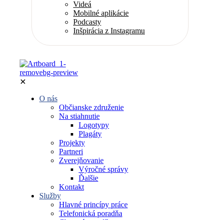
Videá
Mobilné aplikácie
Podcasty
Inšpirácia z Instagramu
✕
O nás
Občianske združenie
Na stiahnutie
Logotypy
Plagáty
Projekty
Partneri
Zverejňovanie
Výročné správy
Ďalšie
Kontakt
Služby
Hlavné princípy práce
Telefonická poradňa