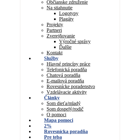
Občianske združenie
Na stiahnutie
Logotypy
Plagáty
Projekty
Partneri
Zverejňovanie
Výročné správy
Ďalšie
Kontakt
Služby
Hlavné princípy práce
Telefonická poradňa
Chatová poradňa
E-mailová poradňa
Rovesnícke poradenstvo
Vzdelávacie aktivity
Články
Som dieťa/mladý
Som dospelý/rodič
O pomoci
Mapa pomoci
2%
Rovesnícka poradňa
Pre teba