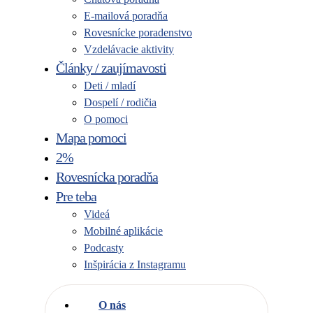
E-mailová poradňa
Rovesnícke poradenstvo
Vzdelávacie aktivity
Články / zaujímavosti
Deti / mladí
Dospelí / rodičia
O pomoci
Mapa pomoci
2%
Rovesnícka poradňa
Pre teba
Videá
Mobilné aplikácie
Podcasty
Inšpirácia z Instagramu
O nás