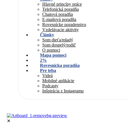
Hlavné princípy práce
Telefonická poradňa
Chatová poradňa
E-mailová poradňa
Rovesnícke poradenstvo
Vzdelávacie aktivity
Články
Som dieťa/mladý
Som dospelý/rodič
O pomoci
Mapa pomoci
2%
Rovesnícka poradňa
Pre teba
Videá
Mobilné aplikácie
Podcasty
Inšpirácia z Instagramu
✕