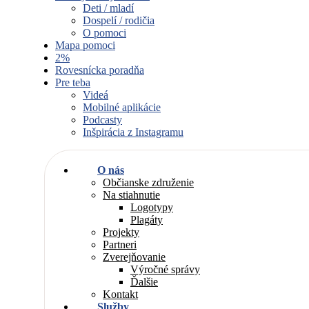
Deti / mladí
Dospelí / rodičia
O pomoci
Mapa pomoci
2%
Rovesnícka poradňa
Pre teba
Videá
Mobilné aplikácie
Podcasty
Inšpirácia z Instagramu
O nás
Občianske združenie
Na stiahnutie
Logotypy
Plagáty
Projekty
Partneri
Zverejňovanie
Výročné správy
Ďalšie
Kontakt
Služby