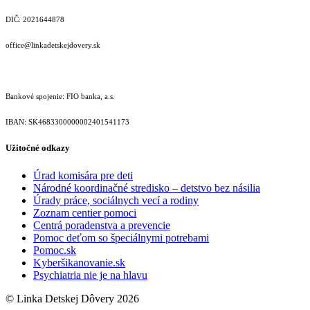
DIČ: 2021644878
office@linkadetskejdovery.sk
Bankové spojenie: FIO banka, a.s.
IBAN: SK46833000000­02401541173
Užitočné odkazy
Úrad komisára pre deti
Národné koordinačné stredisko – detstvo bez násilia
Úrady práce, sociálnych vecí a rodiny
Zoznam centier pomoci
Centrá poradenstva a prevencie
Pomoc deťom so špeciálnymi potrebami
Pomoc.sk
Kyberšikanovanie.sk
Psychiatria nie je na hlavu
© Linka Detskej Dôvery 2026