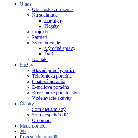
O nás
Občianske združenie
Na stiahnutie
Logotypy
Plagáty
Projekty
Partneri
Zverejňovanie
Výročné správy
Ďalšie
Kontakt
Služby
Hlavné princípy práce
Telefonická poradňa
Chatová poradňa
E-mailová poradňa
Rovesnícke poradenstvo
Vzdelávacie aktivity
Články
Som dieťa/mladý
Som dospelý/rodič
O pomoci
Mapa pomoci
2%
Rovesnícka poradňa