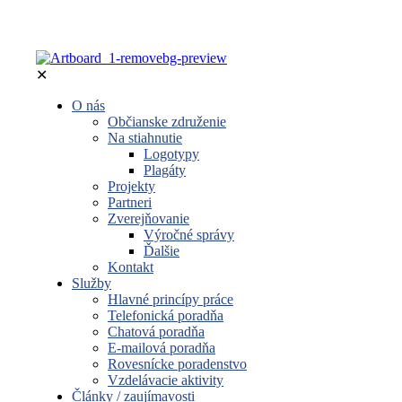
✕
O nás
Občianske združenie
Na stiahnutie
Logotypy
Plagáty
Projekty
Partneri
Zverejňovanie
Výročné správy
Ďalšie
Kontakt
Služby
Hlavné princípy práce
Telefonická poradňa
Chatová poradňa
E-mailová poradňa
Rovesnícke poradenstvo
Vzdelávacie aktivity
Články / zaujímavosti