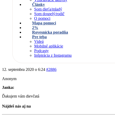
Články
Som dieťa/mladý
Som dospelý/rodič
O pomoci
Mapa pomoci
2%
Rovesnícka poradňa
Pre teba
Videá
Mobilné aplikácie
Podcasty
Inšpirácia z Instagramu
12. septembra 2020 o 6:24
#2886
Anonym
Janka:
Ďakujem vám dievčatá
Nájdeš nás aj na