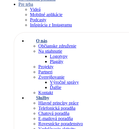
Pre teba
Videá
Mobilné aplikácie
Podcasty
Inšpirácia z Instagramu
O nás
Občianske združenie
Na stiahnutie
Logotypy
Plagáty
Projekty
Partneri
Zverejňovanie
Výročné správy
Ďalšie
Kontakt
Služby
Hlavné princípy práce
Telefonická poradňa
Chatová poradňa
E-mailová poradňa
Rovesnícke poradenstvo
Vzdelávacie aktivity