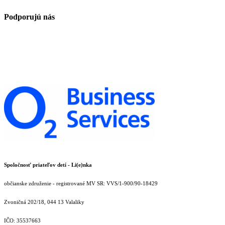
Podporujú nás
Spoločnosť priateľov detí - Li(e)nka
občianske združenie - registrované MV SR: VVS/1-900/90-18429
Zvoničná 202/18, 044 13 Valaliky
IČO: 35537663