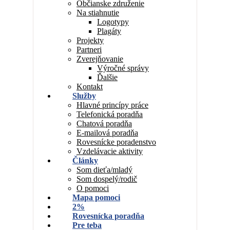
Občianske združenie
Na stiahnutie
Logotypy
Plagáty
Projekty
Partneri
Zverejňovanie
Výročné správy
Ďalšie
Kontakt
Služby
Hlavné princípy práce
Telefonická poradňa
Chatová poradňa
E-mailová poradňa
Rovesnícke poradenstvo
Vzdelávacie aktivity
Články
Som dieťa/mladý
Som dospelý/rodič
O pomoci
Mapa pomoci
2%
Rovesnícka poradňa
Pre teba