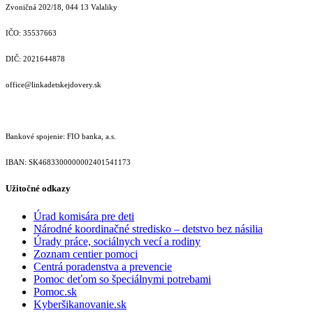
Zvoničná 202/18, 044 13 Valaliky
IČO: 35537663
DIČ: 2021644878
office@linkadetskejdovery.sk
Bankové spojenie: FIO banka, a.s.
IBAN: SK46833000000­02401541173
Užitočné odkazy
Úrad komisára pre deti
Národné koordinačné stredisko – detstvo bez násilia
Úrady práce, sociálnych vecí a rodiny
Zoznam centier pomoci
Centrá poradenstva a prevencie
Pomoc deťom so špeciálnymi potrebami
Pomoc.sk
Kyberšikanovanie.sk