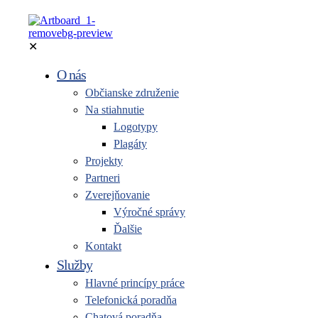
✕
O nás
Občianske združenie
Na stiahnutie
Logotypy
Plagáty
Projekty
Partneri
Zverejňovanie
Výročné správy
Ďalšie
Kontakt
Služby
Hlavné princípy práce
Telefonická poradňa
Chatová poradňa