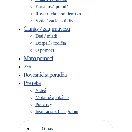
E-mailová poradňa
Rovesnícke poradenstvo
Vzdelávacie aktivity
Články / zaujímavosti
Deti / mladí
Dospelí / rodičia
O pomoci
Mapa pomoci
2%
Rovesnícka poradňa
Pre teba
Videá
Mobilné aplikácie
Podcasty
Inšpirácia z Instagramu
O nás