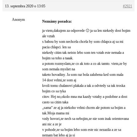
13. septembra 2020 o 13:05
#2921
Anonym
Neznámy poradca:
ja viem,dakujem za odpovede 🙂 ja sa len niekedy dost bojim
ale vztah
s babou by som nechcela chcela by som chlapca aj sa mi
pacia chlapci. len sa
niekedy citim tak neisto lebo som ten vztah este nemala a
bojim sa toho a taaak.
a potom rozmyslam,ze co ak toto a co ak tamto. viem,ze by
som nemala mysliet na
taketo hovadiny. Ja som raz bola zalubena ked som mala
14 dost velmi,ze som aj
kvoli tomu chalanovi plakala a tak a odvtedy sa tak troska
bojim co sa tyka
citov. Hej no,okolo mna ma kazdy vztahy a podobne a dost
casto sa citim taka
„sama“ ze aj ja niekoho velmi chcem ale potom sa bojim a
tak.Moja mama mi
vzdy hovori,ze nech sa nebojim,ze nie som inak orientovana
ani nic a ze je
v pohode,ze sa bojim lebo som este nic nezazila a ze sa
nemam bat lebo aj ja si