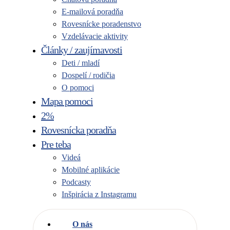
E-mailová poradňa
Rovesnícke poradenstvo
Vzdelávacie aktivity
Články / zaujímavosti
Deti / mladí
Dospelí / rodičia
O pomoci
Mapa pomoci
2%
Rovesnícka poradňa
Pre teba
Videá
Mobilné aplikácie
Podcasty
Inšpirácia z Instagramu
O nás