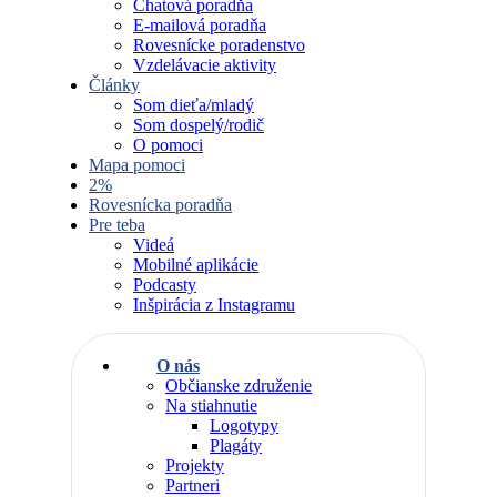
Chatová poradňa
E-mailová poradňa
Rovesnícke poradenstvo
Vzdelávacie aktivity
Články
Som dieťa/mladý
Som dospelý/rodič
O pomoci
Mapa pomoci
2%
Rovesnícka poradňa
Pre teba
Videá
Mobilné aplikácie
Podcasty
Inšpirácia z Instagramu
O nás
Občianske združenie
Na stiahnutie
Logotypy
Plagáty
Projekty
Partneri