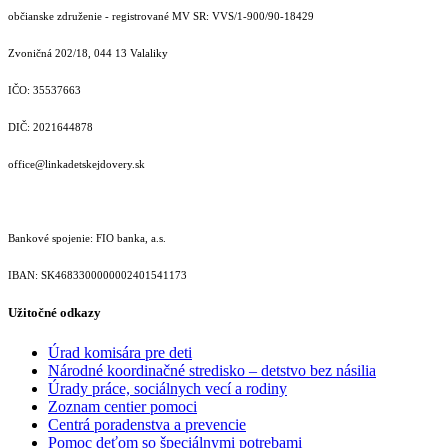
občianske združenie - registrované MV SR: VVS/1-900/90-18429
Zvoničná 202/18, 044 13 Valaliky
IČO: 35537663
DIČ: 2021644878
office@linkadetskejdovery.sk
Bankové spojenie: FIO banka, a.s.
IBAN: SK46833000000­02401541173
Užitočné odkazy
Úrad komisára pre deti
Národné koordinačné stredisko – detstvo bez násilia
Úrady práce, sociálnych vecí a rodiny
Zoznam centier pomoci
Centrá poradenstva a prevencie
Pomoc deťom so špeciálnymi potrebami