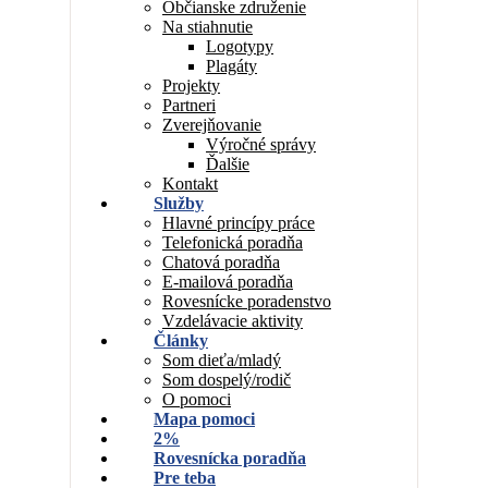
Občianske združenie
Na stiahnutie
Logotypy
Plagáty
Projekty
Partneri
Zverejňovanie
Výročné správy
Ďalšie
Kontakt
Služby
Hlavné princípy práce
Telefonická poradňa
Chatová poradňa
E-mailová poradňa
Rovesnícke poradenstvo
Vzdelávacie aktivity
Články
Som dieťa/mladý
Som dospelý/rodič
O pomoci
Mapa pomoci
2%
Rovesnícka poradňa
Pre teba