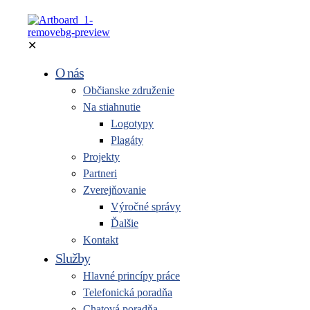
✕
O nás
Občianske združenie
Na stiahnutie
Logotypy
Plagáty
Projekty
Partneri
Zverejňovanie
Výročné správy
Ďalšie
Kontakt
Služby
Hlavné princípy práce
Telefonická poradňa
Chatová poradňa