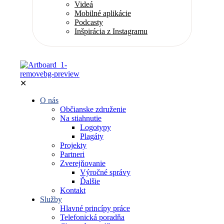
Videá
Mobilné aplikácie
Podcasty
Inšpirácia z Instagramu
✕
O nás
Občianske združenie
Na stiahnutie
Logotypy
Plagáty
Projekty
Partneri
Zverejňovanie
Výročné správy
Ďalšie
Kontakt
Služby
Hlavné princípy práce
Telefonická poradňa