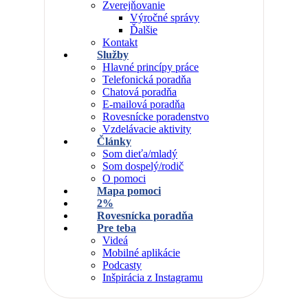
Zverejňovanie
Výročné správy
Ďalšie
Kontakt
Služby
Hlavné princípy práce
Telefonická poradňa
Chatová poradňa
E-mailová poradňa
Rovesnícke poradenstvo
Vzdelávacie aktivity
Články
Som dieťa/mladý
Som dospelý/rodič
O pomoci
Mapa pomoci
2%
Rovesnícka poradňa
Pre teba
Videá
Mobilné aplikácie
Podcasty
Inšpirácia z Instagramu