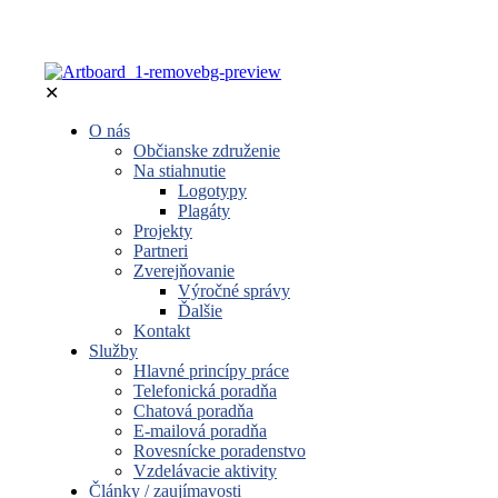
✕
O nás
Občianske združenie
Na stiahnutie
Logotypy
Plagáty
Projekty
Partneri
Zverejňovanie
Výročné správy
Ďalšie
Kontakt
Služby
Hlavné princípy práce
Telefonická poradňa
Chatová poradňa
E-mailová poradňa
Rovesnícke poradenstvo
Vzdelávacie aktivity
Články / zaujímavosti