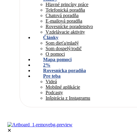
Hlavné princípy práce
Telefonická poradňa
Chatová poradňa
E-mailová poradňa
Rovesnícke poradenstvo
Vzdelávacie aktivity
Články
Som dieťa/mladý
Som dospelý/rodič
O pomoci
Mapa pomoci
2%
Rovesnícka poradňa
Pre teba
Videá
Mobilné aplikácie
Podcasty
Inšpirácia z Instagramu
✕