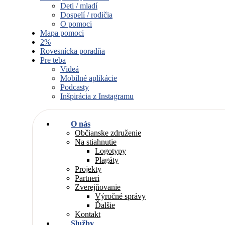
Deti / mladí
Dospelí / rodičia
O pomoci
Mapa pomoci
2%
Rovesnícka poradňa
Pre teba
Videá
Mobilné aplikácie
Podcasty
Inšpirácia z Instagramu
O nás
Občianske združenie
Na stiahnutie
Logotypy
Plagáty
Projekty
Partneri
Zverejňovanie
Výročné správy
Ďalšie
Kontakt
Služby