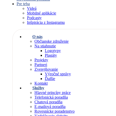
Pre teba
Videá
Mobilné aplikácie
Podcasty
Inšpirácia z Instagramu
O nás
Občianske združenie
Na stiahnutie
Logotypy
Plagáty
Projekty
Partneri
Zverejňovanie
Výročné správy
Ďalšie
Kontakt
Služby
Hlavné princípy práce
Telefonická poradňa
Chatová poradňa
E-mailová poradňa
Rovesnícke poradenstvo
Vzdelávacie aktivity