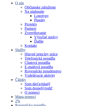
O nás
Občianske združenie
Na stiahnutie
Logotypy
Plagáty
Projekty
Partneri
Zverejňovanie
Výročné správy
Ďalšie
Kontakt
Služby
Hlavné princípy práce
Telefonická poradňa
Chatová poradňa
E-mailová poradňa
Rovesnícke poradenstvo
Vzdelávacie aktivity
Články
Som dieťa/mladý
Som dospelý/rodič
O pomoci
Mapa pomoci
2%
Rovesnícka poradňa