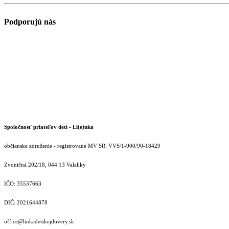
Podporujú nás
Spoločnosť priateľov detí - Li(e)nka
občianske združenie - registrované MV SR: VVS/1-900/90-18429
Zvoničná 202/18, 044 13 Valaliky
IČO: 35537663
DIČ: 2021644878
office@linkadetskejdovery.sk