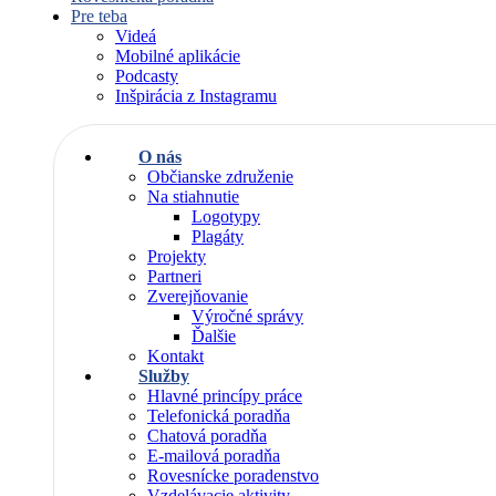
Pre teba
Videá
Mobilné aplikácie
Podcasty
Inšpirácia z Instagramu
O nás
Občianske združenie
Na stiahnutie
Logotypy
Plagáty
Projekty
Partneri
Zverejňovanie
Výročné správy
Ďalšie
Kontakt
Služby
Hlavné princípy práce
Telefonická poradňa
Chatová poradňa
E-mailová poradňa
Rovesnícke poradenstvo
Vzdelávacie aktivity