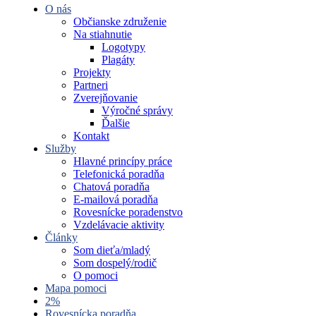
O nás
Občianske združenie
Na stiahnutie
Logotypy
Plagáty
Projekty
Partneri
Zverejňovanie
Výročné správy
Ďalšie
Kontakt
Služby
Hlavné princípy práce
Telefonická poradňa
Chatová poradňa
E-mailová poradňa
Rovesnícke poradenstvo
Vzdelávacie aktivity
Články
Som dieťa/mladý
Som dospelý/rodič
O pomoci
Mapa pomoci
2%
Rovesnícka poradňa