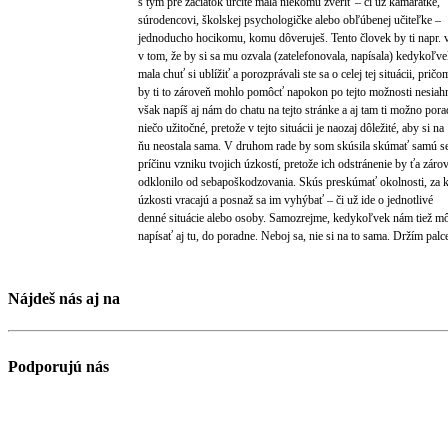
s tým pre začiatok určite mala niekomu zveriť – či už kamarátke,
súrodencovi, školskej psychologičke alebo obľúbenej učiteľke –
jednoducho hocikomu, komu dôveruješ. Tento človek by ti napr.
v tom, že by si sa mu ozvala (zatelefonovala, napísala) kedykoľve
mala chuť si ublížiť a porozprávali ste sa o celej tej situácii, pričo
by ti to zároveň mohlo pomôcť napokon po tejto možnosti nesiah
však napíš aj nám do chatu na tejto stránke a aj tam ti možno pora
niečo užitočné, pretože v tejto situácii je naozaj dôležité, aby si na
ňu neostala sama. V druhom rade by som skúsila skúmať samú s
príčinu vzniku tvojich úzkostí, pretože ich odstránenie by ťa záro
odklonilo od sebapoškodzovania. Skús preskúmať okolnosti, za kt
úzkosti vracajú a posnaž sa im vyhýbať – či už ide o jednotlivé
denné situácie alebo osoby. Samozrejme, kedykoľvek nám tiež m
napísať aj tu, do poradne. Neboj sa, nie si na to sama. Držím palc
Nájdeš nás aj na
Podporujú nás