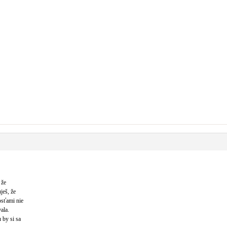
 že
ješ, že
osťami nie
ala.
 by si sa