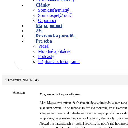
Články
Som dieťa/mladý
Som dospelý/rodič
O pomoci
Mapa pomoci
2%
Rovesnícka poradňa
Pre teba
Videá
Mobilné aplikácie
Podcasty
Inšpirácia z Instagramu
8. novembra 2020 o 9:48
Anonym
Mia, rovesnícka poradkyňa:
Ahoj Majka, rozumiem, že ťa táto situácia veľmi trápi a som rada,
si sa nám ozvala. Je od teba veľmi zrelé a rozumné, že si uvedomu
sebapoškodzovanie ako dôsledok riešenia tvojho problému s úzk
je správne, čo je rozhodne prvý krok k tomu, aby si s tým zabojov
Naozaj ma mrzí situácia s tvojimi rodičmi, no podľa môjho názoru