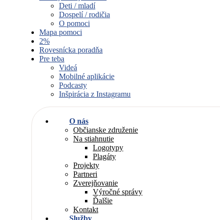
Deti / mladí
Dospelí / rodičia
O pomoci
Mapa pomoci
2%
Rovesnícka poradňa
Pre teba
Videá
Mobilné aplikácie
Podcasty
Inšpirácia z Instagramu
O nás
Občianske združenie
Na stiahnutie
Logotypy
Plagáty
Projekty
Partneri
Zverejňovanie
Výročné správy
Ďalšie
Kontakt
Služby