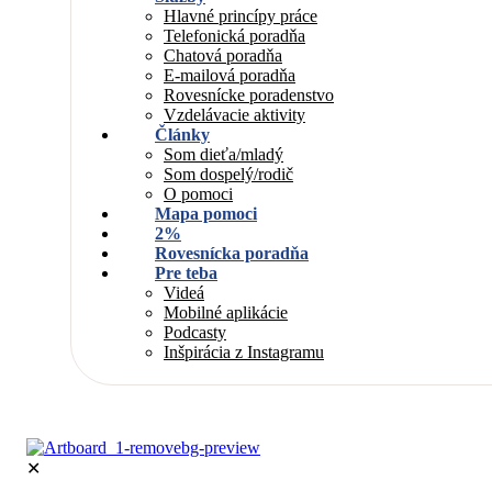
Hlavné princípy práce
Telefonická poradňa
Chatová poradňa
E-mailová poradňa
Rovesnícke poradenstvo
Vzdelávacie aktivity
Články
Som dieťa/mladý
Som dospelý/rodič
O pomoci
Mapa pomoci
2%
Rovesnícka poradňa
Pre teba
Videá
Mobilné aplikácie
Podcasty
Inšpirácia z Instagramu
✕