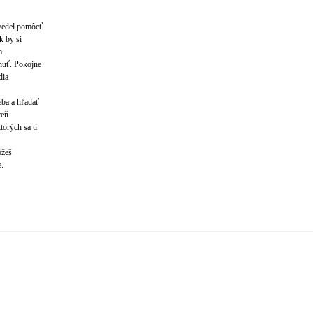
 vedel pomôcť
k by si
m
nuť. Pokojne
dia
eba a hľadať
veň
orých sa ti
ôžeš
e.