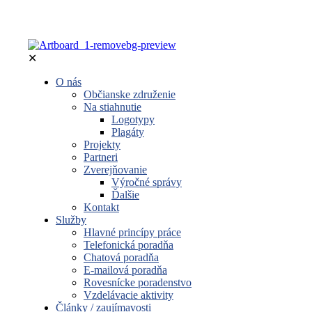
✕
O nás
Občianske združenie
Na stiahnutie
Logotypy
Plagáty
Projekty
Partneri
Zverejňovanie
Výročné správy
Ďalšie
Kontakt
Služby
Hlavné princípy práce
Telefonická poradňa
Chatová poradňa
E-mailová poradňa
Rovesnícke poradenstvo
Vzdelávacie aktivity
Články / zaujímavosti