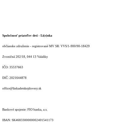
Spoločnosť priateľov detí - Li(e)nka
občianske združenie - registrované MV SR: VVS/1-900/90-18429
Zvoničná 202/18, 044 13 Valaliky
IČO: 35537663
DIČ: 2021644878
office@linkadetskejdovery.sk
Bankové spojenie: FIO banka, a.s.
IBAN: SK46833000000­02401541173