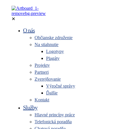
✕
O nás
Občianske združenie
Na stiahnutie
Logotypy
Plagáty
Projekty
Partneri
Zverejňovanie
Výročné správy
Ďalšie
Kontakt
Služby
Hlavné princípy práce
Telefonická poradňa
Chatová poradňa