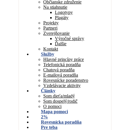
Občianske združenie
Na stiahnutie
Logotypy
Plagáty
Projekty
Partneri
Zverejňovanie
Výročné správy
Ďalšie
Kontakt
Služby
Hlavné princípy práce
Telefonická poradňa
Chatová poradňa
E-mailová poradňa
Rovesnícke poradenstvo
Vzdelávacie aktivity
Články
Som dieťa/mladý
Som dospelý/rodič
O pomoci
Mapa pomoci
2%
Rovesnícka poradňa
Pre teba