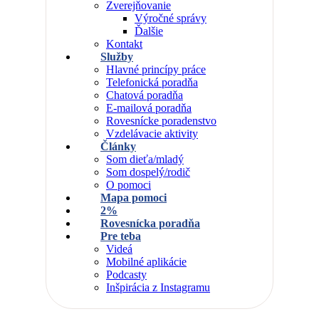
Zverejňovanie
Výročné správy
Ďalšie
Kontakt
Služby
Hlavné princípy práce
Telefonická poradňa
Chatová poradňa
E-mailová poradňa
Rovesnícke poradenstvo
Vzdelávacie aktivity
Články
Som dieťa/mladý
Som dospelý/rodič
O pomoci
Mapa pomoci
2%
Rovesnícka poradňa
Pre teba
Videá
Mobilné aplikácie
Podcasty
Inšpirácia z Instagramu