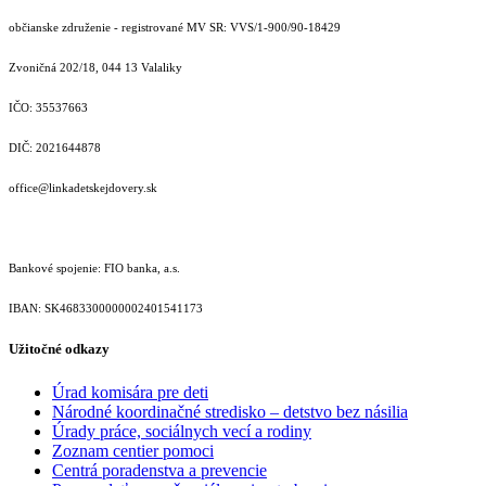
občianske združenie - registrované MV SR: VVS/1-900/90-18429
Zvoničná 202/18, 044 13 Valaliky
IČO: 35537663
DIČ: 2021644878
office@linkadetskejdovery.sk
Bankové spojenie: FIO banka, a.s.
IBAN: SK46833000000­02401541173
Užitočné odkazy
Úrad komisára pre deti
Národné koordinačné stredisko – detstvo bez násilia
Úrady práce, sociálnych vecí a rodiny
Zoznam centier pomoci
Centrá poradenstva a prevencie