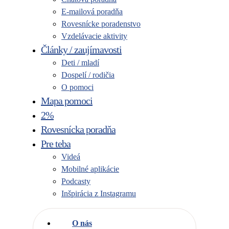
E-mailová poradňa
Rovesnícke poradenstvo
Vzdelávacie aktivity
Články / zaujímavosti
Deti / mladí
Dospelí / rodičia
O pomoci
Mapa pomoci
2%
Rovesnícka poradňa
Pre teba
Videá
Mobilné aplikácie
Podcasty
Inšpirácia z Instagramu
O nás