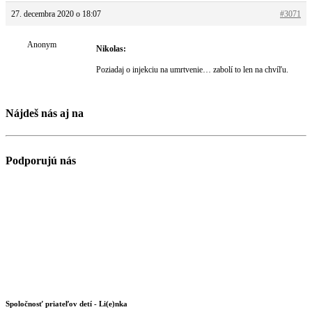
27. decembra 2020 o 18:07
#3071
Anonym
Nikolas:
Poziadaj o injekciu na umrtvenie… zabolí to len na chvíľu.
Nájdeš nás aj na
Podporujú nás
Spoločnosť priateľov detí - Li(e)nka