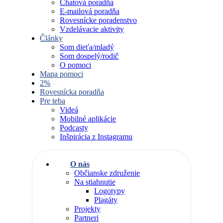
Chatová poradňa
E-mailová poradňa
Rovesnícke poradenstvo
Vzdelávacie aktivity
Články
Som dieťa/mladý
Som dospelý/rodič
O pomoci
Mapa pomoci
2%
Rovesnícka poradňa
Pre teba
Videá
Mobilné aplikácie
Podcasty
Inšpirácia z Instagramu
O nás
Občianske združenie
Na stiahnutie
Logotypy
Plagáty
Projekty
Partneri