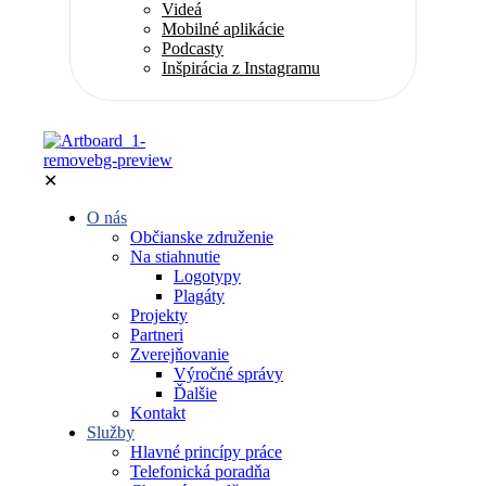
Videá
Mobilné aplikácie
Podcasty
Inšpirácia z Instagramu
✕
O nás
Občianske združenie
Na stiahnutie
Logotypy
Plagáty
Projekty
Partneri
Zverejňovanie
Výročné správy
Ďalšie
Kontakt
Služby
Hlavné princípy práce
Telefonická poradňa