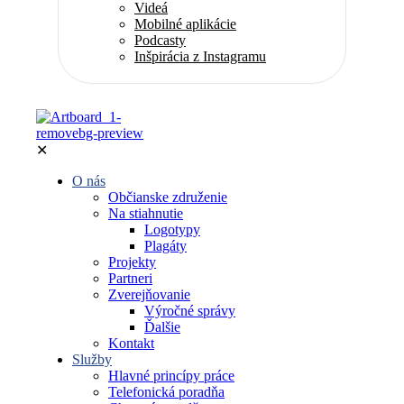
Videá
Mobilné aplikácie
Podcasty
Inšpirácia z Instagramu
✕
O nás
Občianske združenie
Na stiahnutie
Logotypy
Plagáty
Projekty
Partneri
Zverejňovanie
Výročné správy
Ďalšie
Kontakt
Služby
Hlavné princípy práce
Telefonická poradňa