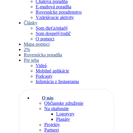
Chatová poradňa
E-mailová poradňa
Rovesnícke poradenstvo
Vzdelávacie aktivity
Články
Som dieťa/mladý
Som dospelý/rodič
O pomoci
Mapa pomoci
2%
Rovesnícka poradňa
Pre teba
Videá
Mobilné aplikácie
Podcasty
Inšpirácia z Instagramu
O nás
Občianske združenie
Na stiahnutie
Logotypy
Plagáty
Projekty
Partneri