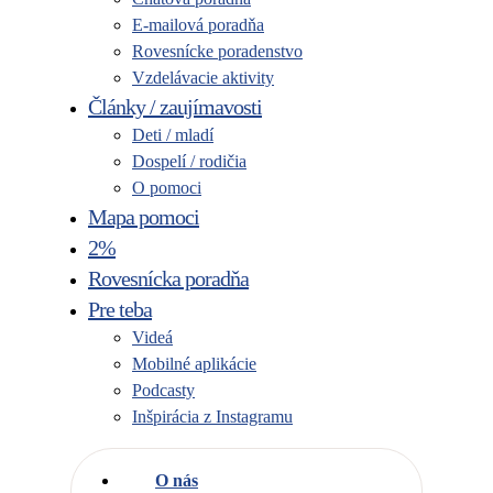
E-mailová poradňa
Rovesnícke poradenstvo
Vzdelávacie aktivity
Články / zaujímavosti
Deti / mladí
Dospelí / rodičia
O pomoci
Mapa pomoci
2%
Rovesnícka poradňa
Pre teba
Videá
Mobilné aplikácie
Podcasty
Inšpirácia z Instagramu
O nás