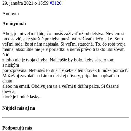
29. januára 2021 o 15:59
#3120
Anonym
Anonymná:
Ahoj, je mi veľmi ľúto, čo musíš zažívať už od detstva. Neviem si
predstaviť, aké strašné pre teba musí byť zažívať niečo také. Som
veľmi rada, že si nám napísala. Si veľmi statočná. To, čo robí tvoja
mama, absolútne nie je v poriadku a nemá právo ti takto ubližovať.
Nič
z toho nie je tvoja chyba. Najlepšie by bolo, keby si sa o tom
s niekým
porozprávala. Nebudeš to dusiť v sebe a ten človek ti môže pomôcť.
Môžeš aj zavolať na Linku detskej dôvery, prípadne napísať do
chatu
alebo na email. Obdivujem ťa a veľmi ti držím palce. Si úžasné
dievča,
ktoré je hodné lásky.
Nájdeš nás aj na
Podporujú nás