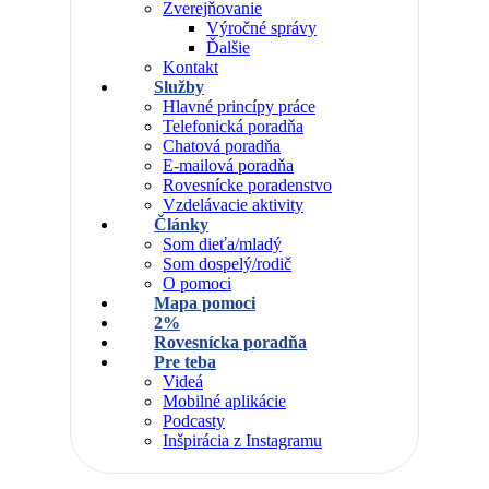
Zverejňovanie
Výročné správy
Ďalšie
Kontakt
Služby
Hlavné princípy práce
Telefonická poradňa
Chatová poradňa
E-mailová poradňa
Rovesnícke poradenstvo
Vzdelávacie aktivity
Články
Som dieťa/mladý
Som dospelý/rodič
O pomoci
Mapa pomoci
2%
Rovesnícka poradňa
Pre teba
Videá
Mobilné aplikácie
Podcasty
Inšpirácia z Instagramu