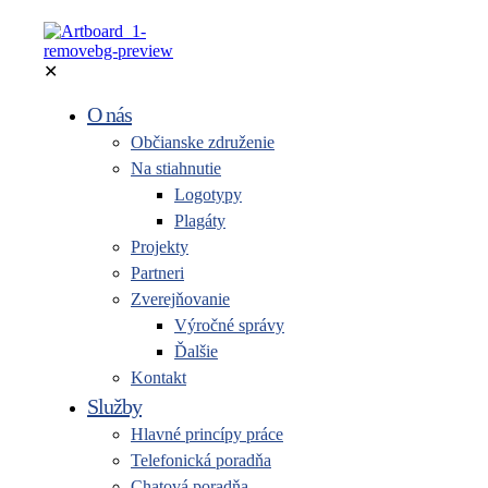
✕
O nás
Občianske združenie
Na stiahnutie
Logotypy
Plagáty
Projekty
Partneri
Zverejňovanie
Výročné správy
Ďalšie
Kontakt
Služby
Hlavné princípy práce
Telefonická poradňa
Chatová poradňa