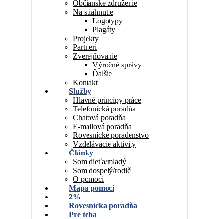
Občianske združenie
Na stiahnutie
Logotypy
Plagáty
Projekty
Partneri
Zverejňovanie
Výročné správy
Ďalšie
Kontakt
Služby
Hlavné princípy práce
Telefonická poradňa
Chatová poradňa
E-mailová poradňa
Rovesnícke poradenstvo
Vzdelávacie aktivity
Články
Som dieťa/mladý
Som dospelý/rodič
O pomoci
Mapa pomoci
2%
Rovesnícka poradňa
Pre teba