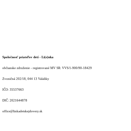
Spoločnosť priateľov detí - Li(e)nka
občianske združenie - registrované MV SR: VVS/1-900/90-18429
Zvoničná 202/18, 044 13 Valaliky
IČO: 35537663
DIČ: 2021644878
office@linkadetskejdovery.sk