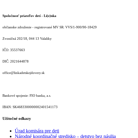
Spoločnosť priateľov detí - Li(e)nka
občianske združenie - registrované MV SR: VVS/1-900/90-18429
Zvoničná 202/18, 044 13 Valaliky
IČO: 35537663
DIČ: 2021644878
office@linkadetskejdovery.sk
Bankové spojenie: FIO banka, a.s.
IBAN: SK46833000000­02401541173
Užitočné odkazy
Úrad komisára pre deti
Národné koordinačné stredisko – detstvo bez násilia