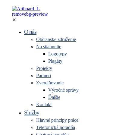
✕
O nás
Občianske združenie
Na stiahnutie
Logotypy
Plagáty
Projekty
Partneri
Zverejňovanie
Výročné správy
Ďalšie
Kontakt
Služby
Hlavné princípy práce
Telefonická poradňa
Chatová poradňa