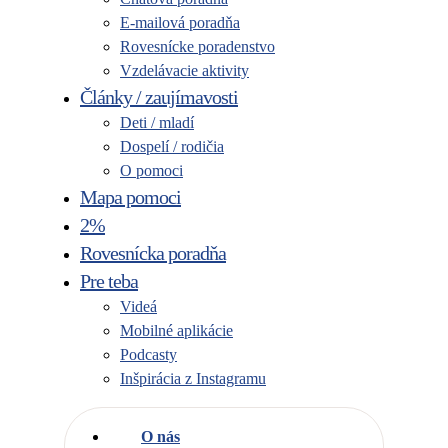
E-mailová poradňa
Rovesnícke poradenstvo
Vzdelávacie aktivity
Články / zaujímavosti
Deti / mladí
Dospelí / rodičia
O pomoci
Mapa pomoci
2%
Rovesnícka poradňa
Pre teba
Videá
Mobilné aplikácie
Podcasty
Inšpirácia z Instagramu
O nás