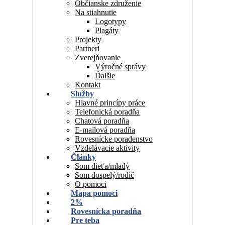
Občianske združenie
Na stiahnutie
Logotypy
Plagáty
Projekty
Partneri
Zverejňovanie
Výročné správy
Ďalšie
Kontakt
Služby
Hlavné princípy práce
Telefonická poradňa
Chatová poradňa
E-mailová poradňa
Rovesnícke poradenstvo
Vzdelávacie aktivity
Články
Som dieťa/mladý
Som dospelý/rodič
O pomoci
Mapa pomoci
2%
Rovesnícka poradňa
Pre teba