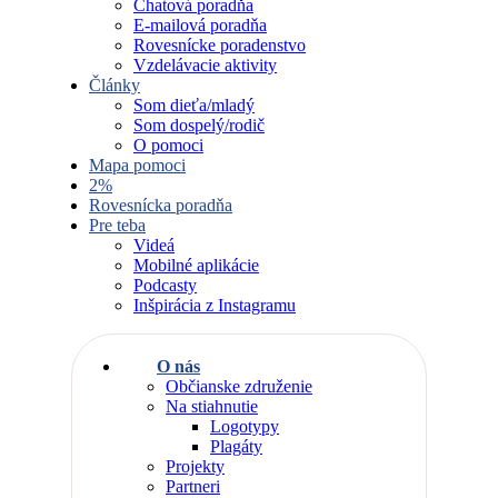
Chatová poradňa
E-mailová poradňa
Rovesnícke poradenstvo
Vzdelávacie aktivity
Články
Som dieťa/mladý
Som dospelý/rodič
O pomoci
Mapa pomoci
2%
Rovesnícka poradňa
Pre teba
Videá
Mobilné aplikácie
Podcasty
Inšpirácia z Instagramu
O nás
Občianske združenie
Na stiahnutie
Logotypy
Plagáty
Projekty
Partneri