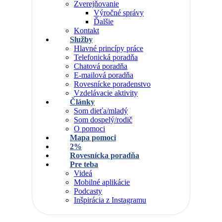
Zverejňovanie
Výročné správy
Ďalšie
Kontakt
Služby
Hlavné princípy práce
Telefonická poradňa
Chatová poradňa
E-mailová poradňa
Rovesnícke poradenstvo
Vzdelávacie aktivity
Články
Som dieťa/mladý
Som dospelý/rodič
O pomoci
Mapa pomoci
2%
Rovesnícka poradňa
Pre teba
Videá
Mobilné aplikácie
Podcasty
Inšpirácia z Instagramu