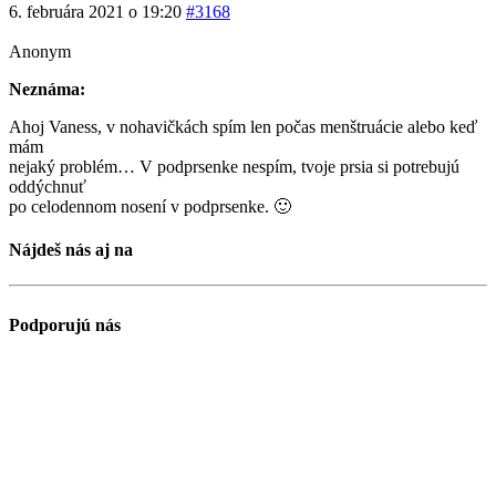
6. februára 2021 o 19:20
#3168
Anonym
Neznáma:
Ahoj Vaness, v nohavičkách spím len počas menštruácie alebo keď
mám
nejaký problém… V podprsenke nespím, tvoje prsia si potrebujú
oddýchnuť
po celodennom nosení v podprsenke. 🙂
Nájdeš nás aj na
Podporujú nás