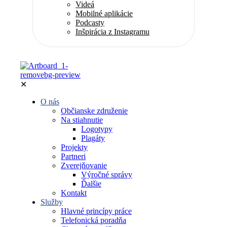
Videá
Mobilné aplikácie
Podcasty
Inšpirácia z Instagramu
✕
O nás
Občianske združenie
Na stiahnutie
Logotypy
Plagáty
Projekty
Partneri
Zverejňovanie
Výročné správy
Ďalšie
Kontakt
Služby
Hlavné princípy práce
Telefonická poradňa