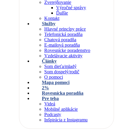
Zverejňovanie
Výročné správy
Ďalšie
Kontakt
Služby
Hlavné princípy práce
Telefonická poradňa
Chatová poradňa
E-mailová poradňa
Rovesnícke poradenstvo
Vzdelávacie aktivity
Články
Som dieťa/mladý
Som dospelý/rodič
O pomoci
Mapa pomoci
2%
Rovesnícka poradňa
Pre teba
Videá
Mobilné aplikácie
Podcasty
Inšpirácia z Instagramu