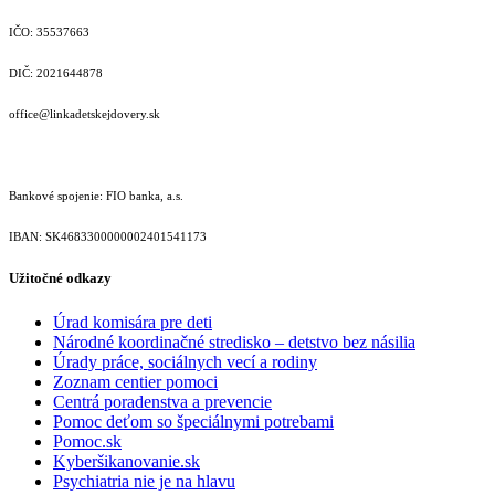
IČO: 35537663
DIČ: 2021644878
office@linkadetskejdovery.sk
Bankové spojenie: FIO banka, a.s.
IBAN: SK46833000000­02401541173
Užitočné odkazy
Úrad komisára pre deti
Národné koordinačné stredisko – detstvo bez násilia
Úrady práce, sociálnych vecí a rodiny
Zoznam centier pomoci
Centrá poradenstva a prevencie
Pomoc deťom so špeciálnymi potrebami
Pomoc.sk
Kyberšikanovanie.sk
Psychiatria nie je na hlavu