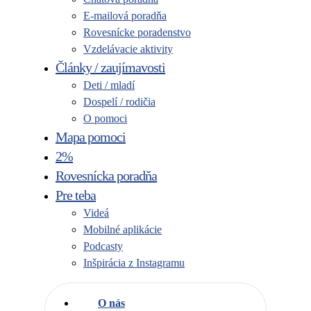
E-mailová poradňa
Rovesnícke poradenstvo
Vzdelávacie aktivity
Články / zaujímavosti
Deti / mladí
Dospelí / rodičia
O pomoci
Mapa pomoci
2%
Rovesnícka poradňa
Pre teba
Videá
Mobilné aplikácie
Podcasty
Inšpirácia z Instagramu
O nás