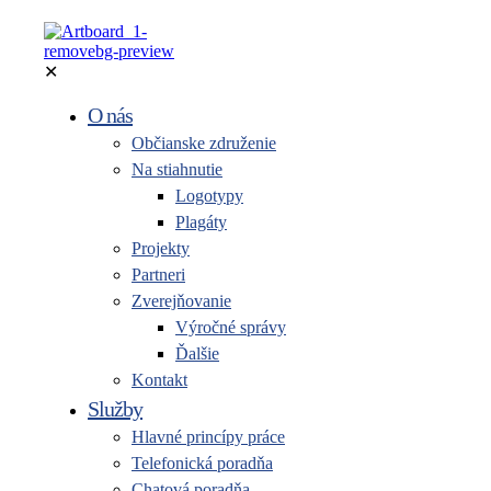
✕
O nás
Občianske združenie
Na stiahnutie
Logotypy
Plagáty
Projekty
Partneri
Zverejňovanie
Výročné správy
Ďalšie
Kontakt
Služby
Hlavné princípy práce
Telefonická poradňa
Chatová poradňa