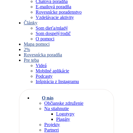
Chatová poradňa
E-mailová poradňa
Rovesnícke poradenstvo
Vzdelávacie aktivity
Články
Som dieťa/mladý
Som dospelý/rodič
O pomoci
Mapa pomoci
2%
Rovesnícka poradňa
Pre teba
Videá
Mobilné aplikácie
Podcasty
Inšpirácia z Instagramu
O nás
Občianske združenie
Na stiahnutie
Logotypy
Plagáty
Projekty
Partneri