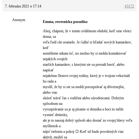
7. februára 2021 o 17:14
#3172
Anonym
Emma, rovesnícka poradňa:
Ahoj, chápem, že v tomto zvláštnom období, keď sme všetci
doma, sa
veľa ľudí cíti osamelo. Je ťažké si hľadať nových kamarátov,
keď
nemôžeme nikam ísť, no možno by si mohla kontaktovať
nejakých svojich
starších kamarátov, s ktorými ste sa prestali baviť, alebo
napísať
nejakému členovi svojej rodiny, ktorý je v tvojom veku/máš
ho rada a
myslíš, že by si ste sa mohli porozprávať aj dôvernejšie,
alebo viac
skúsiť tráviť čas s rodičmi alebo súrodencami. Dobrým
spôsobom na
vyrozprávanie sa je aj písanie si denníka a hoci to môže
vyznieť detinsky,
ale je to naozaj dobrý spôsob ako dostať zo svojej hlavy veľa
myšlienok a
nájsť riešenia a pokoj 🙂 Keď už bude povolených viac
aktivít, možeš sa