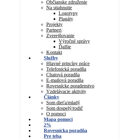
Občianske združenie
Na stiahnutie
Logotypy
Plagáty
Projekty
Partneri
Zverejňovanie
Výročné správy
Ďalšie
Kontakt
Služby
Hlavné princípy práce
Telefonická poradňa
Chatová poradňa
E-mailová poradňa
Rovesnícke poradenstvo
Vzdelávacie aktivity
Články
Som dieťa/mladý
Som dospelý/rodič
O pomoci
Mapa pomoci
2%
Rovesnícka poradňa
Pre teba