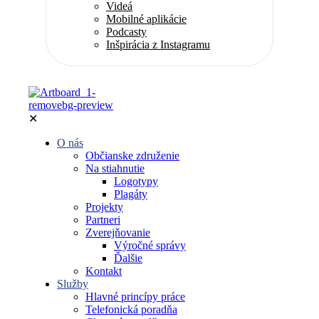
Videá
Mobilné aplikácie
Podcasty
Inšpirácia z Instagramu
✕
O nás
Občianske združenie
Na stiahnutie
Logotypy
Plagáty
Projekty
Partneri
Zverejňovanie
Výročné správy
Ďalšie
Kontakt
Služby
Hlavné princípy práce
Telefonická poradňa