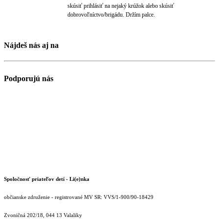
skúsiť prihlásiť na nejaký krúžok alebo skúsiť
dobrovoľníctvo/bri­gádu. Držím palce.
Nájdeš nás aj na
Podporujú nás
Spoločnosť priateľov detí - Li(e)nka
občianske združenie - registrované MV SR: VVS/1-900/90-18429
Zvoničná 202/18, 044 13 Valaliky