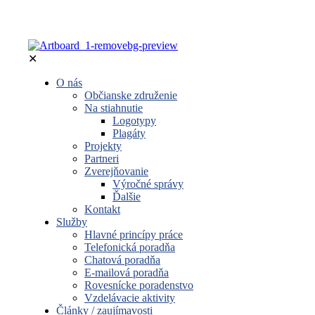
✕
O nás
Občianske združenie
Na stiahnutie
Logotypy
Plagáty
Projekty
Partneri
Zverejňovanie
Výročné správy
Ďalšie
Kontakt
Služby
Hlavné princípy práce
Telefonická poradňa
Chatová poradňa
E-mailová poradňa
Rovesnícke poradenstvo
Vzdelávacie aktivity
Články / zaujímavosti