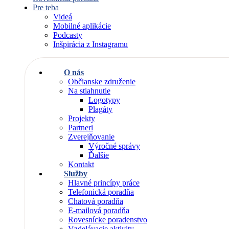
Pre teba
Videá
Mobilné aplikácie
Podcasty
Inšpirácia z Instagramu
O nás
Občianske združenie
Na stiahnutie
Logotypy
Plagáty
Projekty
Partneri
Zverejňovanie
Výročné správy
Ďalšie
Kontakt
Služby
Hlavné princípy práce
Telefonická poradňa
Chatová poradňa
E-mailová poradňa
Rovesnícke poradenstvo
Vzdelávacie aktivity