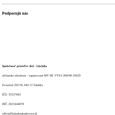
Podporujú nás
Spoločnosť priateľov detí - Li(e)nka
občianske združenie - registrované MV SR: VVS/1-900/90-18429
Zvoničná 202/18, 044 13 Valaliky
IČO: 35537663
DIČ: 2021644878
office@linkadetskejdovery.sk