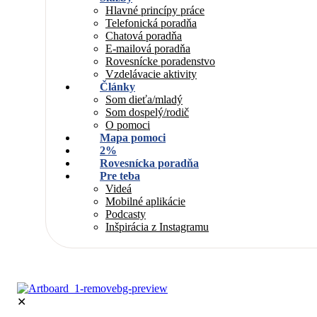
Hlavné princípy práce
Telefonická poradňa
Chatová poradňa
E-mailová poradňa
Rovesnícke poradenstvo
Vzdelávacie aktivity
Články
Som dieťa/mladý
Som dospelý/rodič
O pomoci
Mapa pomoci
2%
Rovesnícka poradňa
Pre teba
Videá
Mobilné aplikácie
Podcasty
Inšpirácia z Instagramu
✕