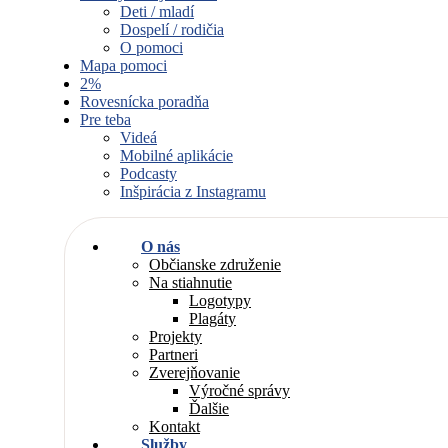
Deti / mladí
Dospelí / rodičia
O pomoci
Mapa pomoci
2%
Rovesnícka poradňa
Pre teba
Videá
Mobilné aplikácie
Podcasty
Inšpirácia z Instagramu
O nás
Občianske združenie
Na stiahnutie
Logotypy
Plagáty
Projekty
Partneri
Zverejňovanie
Výročné správy
Ďalšie
Kontakt
Služby