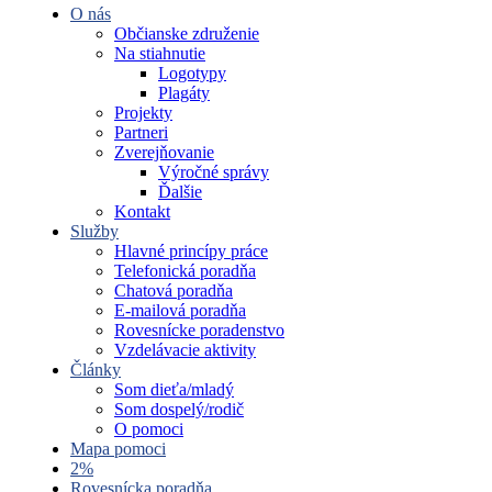
O nás
Občianske združenie
Na stiahnutie
Logotypy
Plagáty
Projekty
Partneri
Zverejňovanie
Výročné správy
Ďalšie
Kontakt
Služby
Hlavné princípy práce
Telefonická poradňa
Chatová poradňa
E-mailová poradňa
Rovesnícke poradenstvo
Vzdelávacie aktivity
Články
Som dieťa/mladý
Som dospelý/rodič
O pomoci
Mapa pomoci
2%
Rovesnícka poradňa