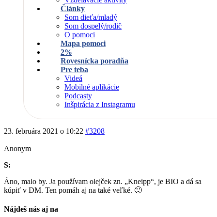
Články
Som dieťa/mladý
Som dospelý/rodič
O pomoci
Mapa pomoci
2%
Rovesnícka poradňa
Pre teba
Videá
Mobilné aplikácie
Podcasty
Inšpirácia z Instagramu
23. februára 2021 o 10:22
#3208
Anonym
S:
Áno, malo by. Ja používam olejček zn. „Kneipp“, je BIO a dá sa
kúpiť v DM. Ten pomáh aj na také veľké. 🙂
Nájdeš nás aj na