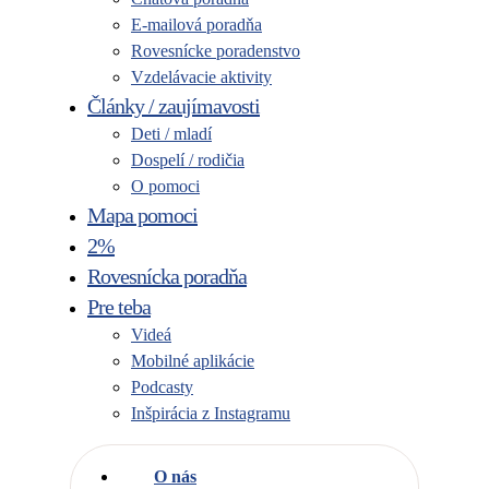
E-mailová poradňa
Rovesnícke poradenstvo
Vzdelávacie aktivity
Články / zaujímavosti
Deti / mladí
Dospelí / rodičia
O pomoci
Mapa pomoci
2%
Rovesnícka poradňa
Pre teba
Videá
Mobilné aplikácie
Podcasty
Inšpirácia z Instagramu
O nás