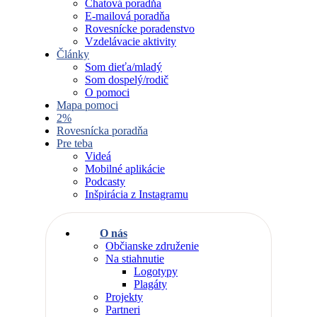
Chatová poradňa
E-mailová poradňa
Rovesnícke poradenstvo
Vzdelávacie aktivity
Články
Som dieťa/mladý
Som dospelý/rodič
O pomoci
Mapa pomoci
2%
Rovesnícka poradňa
Pre teba
Videá
Mobilné aplikácie
Podcasty
Inšpirácia z Instagramu
O nás
Občianske združenie
Na stiahnutie
Logotypy
Plagáty
Projekty
Partneri