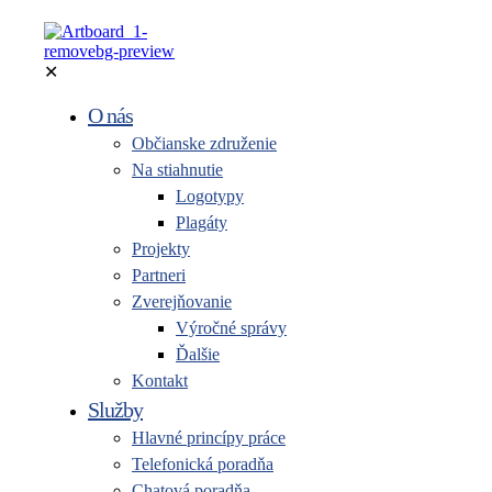
✕
O nás
Občianske združenie
Na stiahnutie
Logotypy
Plagáty
Projekty
Partneri
Zverejňovanie
Výročné správy
Ďalšie
Kontakt
Služby
Hlavné princípy práce
Telefonická poradňa
Chatová poradňa