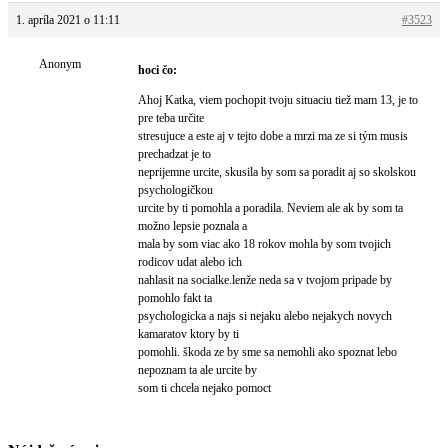
1. apríla 2021 o 11:11
#3523
Anonym
hoci čo:
Ahoj Katka, viem pochopit tvoju situaciu tiež mam 13, je to
pre teba určite
stresujuce a este aj v tejto dobe a mrzi ma ze si tým musis
prechadzat je to
neprijemne urcite, skusila by som sa poradit aj so skolskou
psychologičkou
urcite by ti pomohla a poradila. Neviem ale ak by som ta
možno lepsie poznala a
mala by som viac ako 18 rokov mohla by som tvojich
rodicov udat alebo ich
nahlasit na socialke.lenže neda sa v tvojom pripade by
pomohlo fakt ta
psychologicka a najs si nejaku alebo nejakych novych
kamaratov ktory by ti
pomohli. škoda ze by sme sa nemohli ako spoznat lebo
nepoznam ta ale urcite by
som ti chcela nejako pomoct