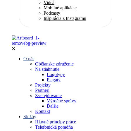
Videá
Mobilné aplikácie
Podcasty
Inšpirácia z Instagramu
✕
O nás
Občianske združenie
Na stiahnutie
Logotypy
Plagáty
Projekty
Partneri
Zverejňovanie
Výročné správy
Ďalšie
Kontakt
Služby
Hlavné princípy práce
Telefonická poradňa