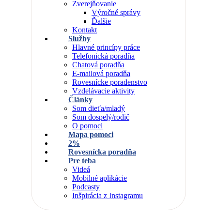
Zverejňovanie
Výročné správy
Ďalšie
Kontakt
Služby
Hlavné princípy práce
Telefonická poradňa
Chatová poradňa
E-mailová poradňa
Rovesnícke poradenstvo
Vzdelávacie aktivity
Články
Som dieťa/mladý
Som dospelý/rodič
O pomoci
Mapa pomoci
2%
Rovesnícka poradňa
Pre teba
Videá
Mobilné aplikácie
Podcasty
Inšpirácia z Instagramu