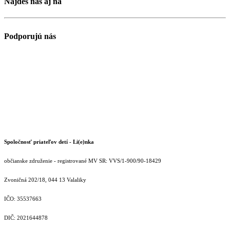
Nájdeš nás aj na
Podporujú nás
Spoločnosť priateľov detí - Li(e)nka
občianske združenie - registrované MV SR: VVS/1-900/90-18429
Zvoničná 202/18, 044 13 Valaliky
IČO: 35537663
DIČ: 2021644878