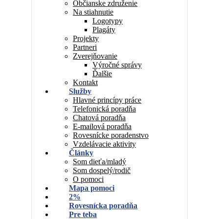
Občianske združenie
Na stiahnutie
Logotypy
Plagáty
Projekty
Partneri
Zverejňovanie
Výročné správy
Ďalšie
Kontakt
Služby
Hlavné princípy práce
Telefonická poradňa
Chatová poradňa
E-mailová poradňa
Rovesnícke poradenstvo
Vzdelávacie aktivity
Články
Som dieťa/mladý
Som dospelý/rodič
O pomoci
Mapa pomoci
2%
Rovesnícka poradňa
Pre teba