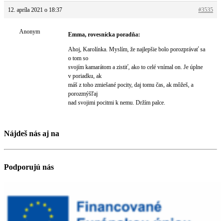
12. apríla 2021 o 18:37
#3535
Anonym
Emma, rovesnícka poradňa:
Ahoj, Karolínka. Myslím, že najlepšie bolo porozprávať sa
o tom so
svojím kamarátom a zistiť, ako to celé vnímal on. Je úplne
v poriadku, ak
máš z toho zmiešané pocity, daj tomu čas, ak môžeš, a
porozmýšľaj
nad svojimi pocitmi k nemu. Držím palce.
Nájdeš nás aj na
Podporujú nás