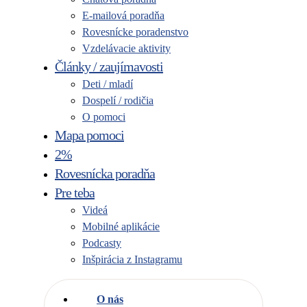
E-mailová poradňa
Rovesnícke poradenstvo
Vzdelávacie aktivity
Články / zaujímavosti
Deti / mladí
Dospelí / rodičia
O pomoci
Mapa pomoci
2%
Rovesnícka poradňa
Pre teba
Videá
Mobilné aplikácie
Podcasty
Inšpirácia z Instagramu
O nás