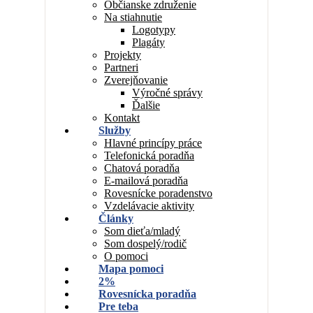
Občianske združenie
Na stiahnutie
Logotypy
Plagáty
Projekty
Partneri
Zverejňovanie
Výročné správy
Ďalšie
Kontakt
Služby
Hlavné princípy práce
Telefonická poradňa
Chatová poradňa
E-mailová poradňa
Rovesnícke poradenstvo
Vzdelávacie aktivity
Články
Som dieťa/mladý
Som dospelý/rodič
O pomoci
Mapa pomoci
2%
Rovesnícka poradňa
Pre teba