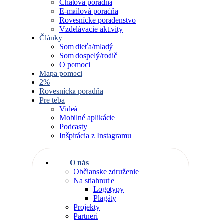
Chatová poradňa
E-mailová poradňa
Rovesnícke poradenstvo
Vzdelávacie aktivity
Články
Som dieťa/mladý
Som dospelý/rodič
O pomoci
Mapa pomoci
2%
Rovesnícka poradňa
Pre teba
Videá
Mobilné aplikácie
Podcasty
Inšpirácia z Instagramu
O nás
Občianske združenie
Na stiahnutie
Logotypy
Plagáty
Projekty
Partneri