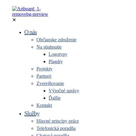
✕
O nás
Občianske združenie
Na stiahnutie
Logotypy
Plagáty
Projekty
Partneri
Zverejňovanie
Výročné správy
Ďalšie
Kontakt
Služby
Hlavné princípy práce
Telefonická poradňa
Chatová poradňa