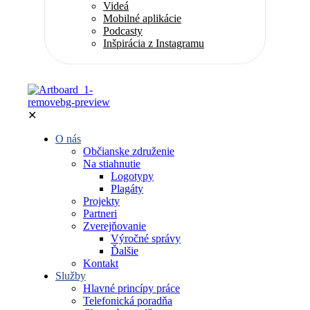
Videá
Mobilné aplikácie
Podcasty
Inšpirácia z Instagramu
✕
O nás
Občianske združenie
Na stiahnutie
Logotypy
Plagáty
Projekty
Partneri
Zverejňovanie
Výročné správy
Ďalšie
Kontakt
Služby
Hlavné princípy práce
Telefonická poradňa