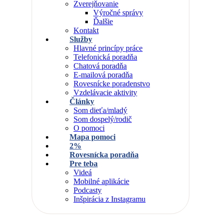
Zverejňovanie
Výročné správy
Ďalšie
Kontakt
Služby
Hlavné princípy práce
Telefonická poradňa
Chatová poradňa
E-mailová poradňa
Rovesnícke poradenstvo
Vzdelávacie aktivity
Články
Som dieťa/mladý
Som dospelý/rodič
O pomoci
Mapa pomoci
2%
Rovesnícka poradňa
Pre teba
Videá
Mobilné aplikácie
Podcasty
Inšpirácia z Instagramu