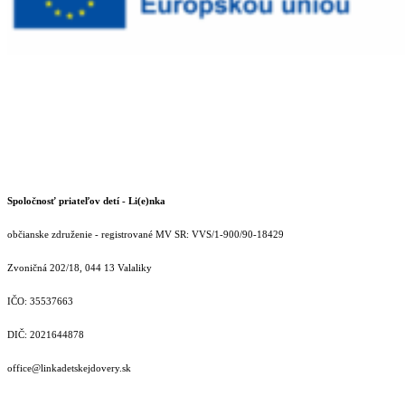
Spoločnosť priateľov detí - Li(e)nka
občianske združenie - registrované MV SR: VVS/1-900/90-18429
Zvoničná 202/18, 044 13 Valaliky
IČO: 35537663
DIČ: 2021644878
office@linkadetskejdovery.sk