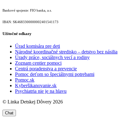
Bankové spojenie: FIO banka, a.s.
IBAN: SK46833000000­02401541173
Užitočné odkazy
Úrad komisára pre deti
Národné koordinačné stredisko – detstvo bez násilia
Úrady práce, sociálnych vecí a rodiny
Zoznam centier pomoci
Centrá poradenstva a prevencie
Pomoc deťom so špeciálnymi potrebami
Pomoc.sk
Kyberšikanovanie.sk
Psychiatria nie je na hlavu
© Linka Detskej Dôvery 2026