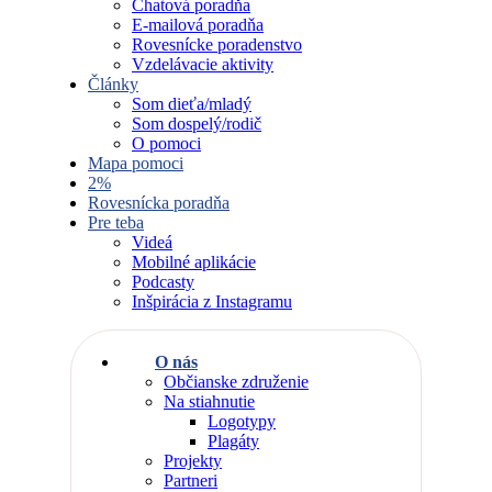
Chatová poradňa
E-mailová poradňa
Rovesnícke poradenstvo
Vzdelávacie aktivity
Články
Som dieťa/mladý
Som dospelý/rodič
O pomoci
Mapa pomoci
2%
Rovesnícka poradňa
Pre teba
Videá
Mobilné aplikácie
Podcasty
Inšpirácia z Instagramu
O nás
Občianske združenie
Na stiahnutie
Logotypy
Plagáty
Projekty
Partneri