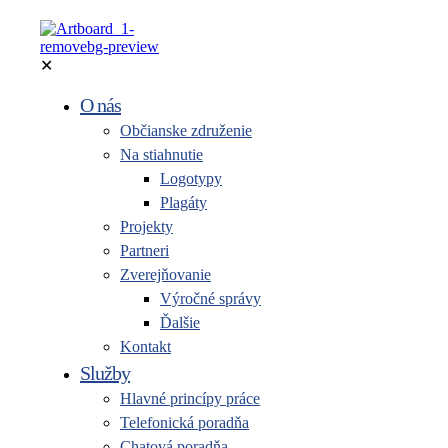
✕
O nás
Občianske združenie
Na stiahnutie
Logotypy
Plagáty
Projekty
Partneri
Zverejňovanie
Výročné správy
Ďalšie
Kontakt
Služby
Hlavné princípy práce
Telefonická poradňa
Chatová poradňa