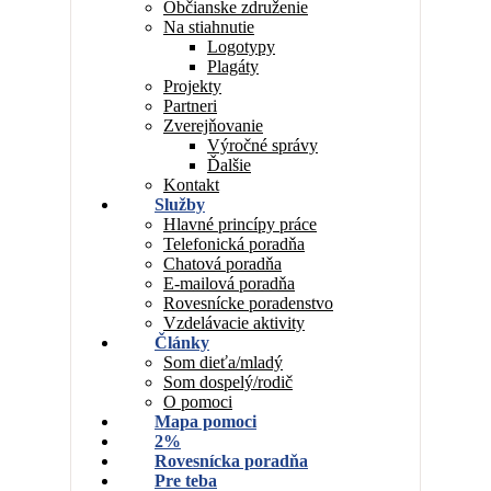
Občianske združenie
Na stiahnutie
Logotypy
Plagáty
Projekty
Partneri
Zverejňovanie
Výročné správy
Ďalšie
Kontakt
Služby
Hlavné princípy práce
Telefonická poradňa
Chatová poradňa
E-mailová poradňa
Rovesnícke poradenstvo
Vzdelávacie aktivity
Články
Som dieťa/mladý
Som dospelý/rodič
O pomoci
Mapa pomoci
2%
Rovesnícka poradňa
Pre teba