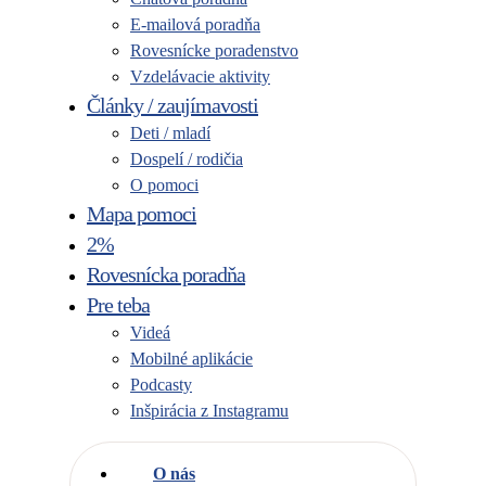
E-mailová poradňa
Rovesnícke poradenstvo
Vzdelávacie aktivity
Články / zaujímavosti
Deti / mladí
Dospelí / rodičia
O pomoci
Mapa pomoci
2%
Rovesnícka poradňa
Pre teba
Videá
Mobilné aplikácie
Podcasty
Inšpirácia z Instagramu
O nás