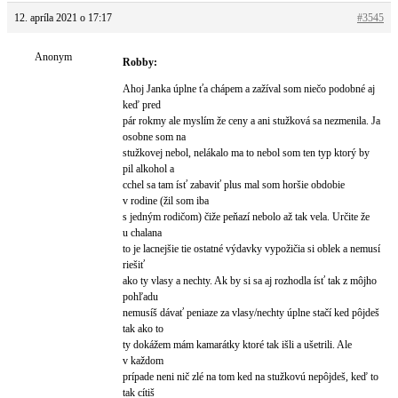
12. apríla 2021 o 17:17
#3545
Anonym
Robby:
Ahoj Janka úplne ťa chápem a zažíval som niečo podobné aj
keď pred
pár rokmy ale myslím že ceny a ani stužková sa nezmenila. Ja
osobne som na
stužkovej nebol, nelákalo ma to nebol som ten typ ktorý by
pil alkohol a
cchel sa tam ísť zabaviť plus mal som horšie obdobie
v rodine (žil som iba
s jedným rodičom) čiže peňazí nebolo až tak vela. Určite že
u chalana
to je lacnejšie tie ostatné výdavky vypožičia si oblek a nemusí
riešiť
ako ty vlasy a nechty. Ak by si sa aj rozhodla ísť tak z môjho
pohľadu
nemusíš dávať peniaze za vlasy/nechty úplne stačí ked pôjdeš
tak ako to
ty dokážem mám kamarátky ktoré tak išli a ušetrili. Ale
v každom
prípade neni nič zlé na tom ked na stužkovú nepôjdeš, keď to
tak cítiš