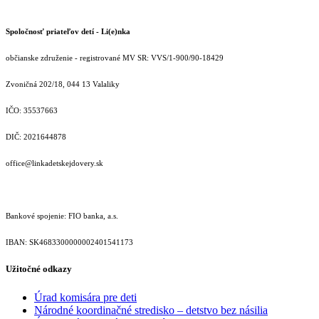
Spoločnosť priateľov detí - Li(e)nka
občianske združenie - registrované MV SR: VVS/1-900/90-18429
Zvoničná 202/18, 044 13 Valaliky
IČO: 35537663
DIČ: 2021644878
office@linkadetskejdovery.sk
Bankové spojenie: FIO banka, a.s.
IBAN: SK46833000000­02401541173
Užitočné odkazy
Úrad komisára pre deti
Národné koordinačné stredisko – detstvo bez násilia