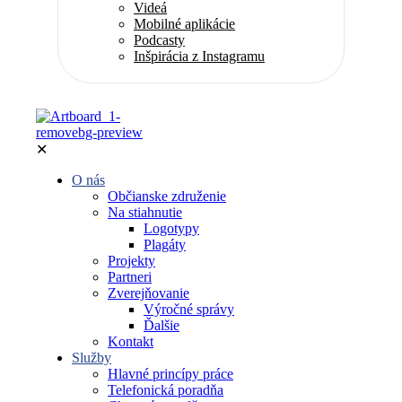
Videá
Mobilné aplikácie
Podcasty
Inšpirácia z Instagramu
✕
O nás
Občianske združenie
Na stiahnutie
Logotypy
Plagáty
Projekty
Partneri
Zverejňovanie
Výročné správy
Ďalšie
Kontakt
Služby
Hlavné princípy práce
Telefonická poradňa