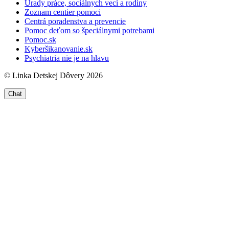
Úrady práce, sociálnych vecí a rodiny
Zoznam centier pomoci
Centrá poradenstva a prevencie
Pomoc deťom so špeciálnymi potrebami
Pomoc.sk
Kyberšikanovanie.sk
Psychiatria nie je na hlavu
© Linka Detskej Dôvery 2026