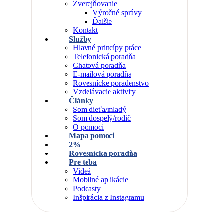
Zverejňovanie
Výročné správy
Ďalšie
Kontakt
Služby
Hlavné princípy práce
Telefonická poradňa
Chatová poradňa
E-mailová poradňa
Rovesnícke poradenstvo
Vzdelávacie aktivity
Články
Som dieťa/mladý
Som dospelý/rodič
O pomoci
Mapa pomoci
2%
Rovesnícka poradňa
Pre teba
Videá
Mobilné aplikácie
Podcasty
Inšpirácia z Instagramu