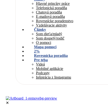
Hlavné princípy práce
Telefonická poradňa
Chatová poradňa
E-mailová poradňa
Rovesnícke poradenstvo
Vzdelávacie aktivity
Články
Som dieťa/mladý
Som dospelý/rodič
O pomoci
Mapa pomoci
2%
Rovesnícka poradňa
Pre teba
Videá
Mobilné aplikácie
Podcasty
Inšpirácia z Instagramu
✕