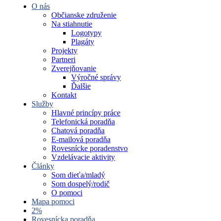
O nás
Občianske združenie
Na stiahnutie
Logotypy
Plagáty
Projekty
Partneri
Zverejňovanie
Výročné správy
Ďalšie
Kontakt
Služby
Hlavné princípy práce
Telefonická poradňa
Chatová poradňa
E-mailová poradňa
Rovesnícke poradenstvo
Vzdelávacie aktivity
Články
Som dieťa/mladý
Som dospelý/rodič
O pomoci
Mapa pomoci
2%
Rovesnícka poradňa