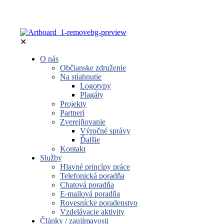
✕
O nás
Občianske združenie
Na stiahnutie
Logotypy
Plagáty
Projekty
Partneri
Zverejňovanie
Výročné správy
Ďalšie
Kontakt
Služby
Hlavné princípy práce
Telefonická poradňa
Chatová poradňa
E-mailová poradňa
Rovesnícke poradenstvo
Vzdelávacie aktivity
Články / zaujímavosti