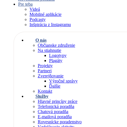
Pre teba
Videá
Mobilné aplikácie
Podcasty
Inšpirácia z Instagramu
O nás
Občianske združenie
Na stiahnutie
Logotypy
Plagáty
Projekty
Partneri
Zverejňovanie
Výročné správy
Ďalšie
Kontakt
Služby
Hlavné princípy práce
Telefonická poradňa
Chatová poradňa
E-mailová poradňa
Rovesnícke poradenstvo
Vzdelávacie aktivity