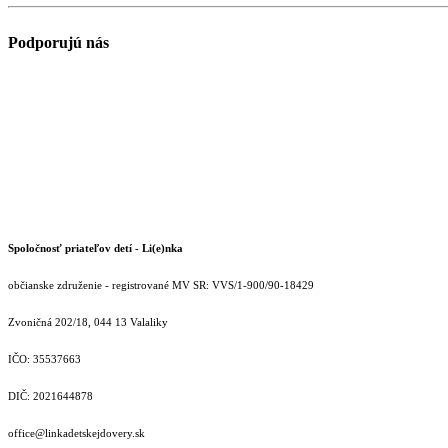
Podporujú nás
Spoločnosť priateľov detí - Li(e)nka
občianske združenie - registrované MV SR: VVS/1-900/90-18429
Zvoničná 202/18, 044 13 Valaliky
IČO: 35537663
DIČ: 2021644878
office@linkadetskejdovery.sk