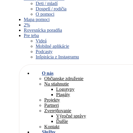
Deti / mladí
Dospelí / rodičia
O pomoci
Mapa pomoci
2%
Rovesnícka poradňa
Pre teba
Videá
Mobilné aplikácie
Podcasty
Inšpirácia z Instagramu
O nás
Občianske združenie
Na stiahnutie
Logotypy
Plagáty
Projekty
Partneri
Zverejňovanie
Výročné správy
Ďalšie
Kontakt
Služby