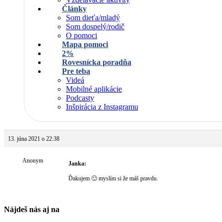
Články
Som dieťa/mladý
Som dospelý/rodič
O pomoci
Mapa pomoci
2%
Rovesnícka poradňa
Pre teba
Videá
Mobilné aplikácie
Podcasty
Inšpirácia z Instagramu
13. júna 2021 o 22:38
Anonym
Janka:
Ďakujem 🙂 myslím si že máš pravdu.
Nájdeš nás aj na