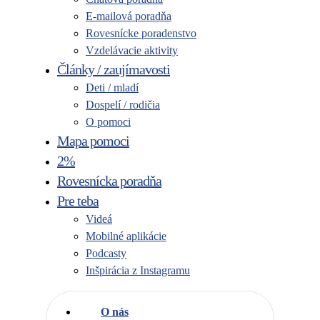
E-mailová poradňa
Rovesnícke poradenstvo
Vzdelávacie aktivity
Články / zaujímavosti
Deti / mladí
Dospelí / rodičia
O pomoci
Mapa pomoci
2%
Rovesnícka poradňa
Pre teba
Videá
Mobilné aplikácie
Podcasty
Inšpirácia z Instagramu
O nás