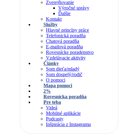
Zverejňovanie
Výročné správy
Ďalšie
Kontakt
Služby
Hlavné princípy práce
Telefonická poradňa
Chatová poradňa
E-mailová poradňa
Rovesnícke poradenstvo
Vzdelávacie aktivity
Články
Som dieťa/mladý
Som dospelý/rodič
O pomoci
Mapa pomoci
2%
Rovesnícka poradňa
Pre teba
Videá
Mobilné aplikácie
Podcasty
Inšpirácia z Instagramu