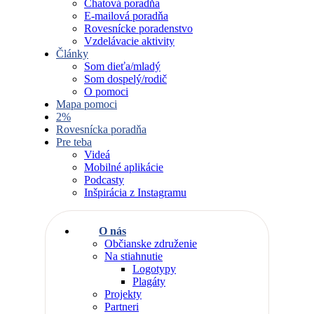
Chatová poradňa
E-mailová poradňa
Rovesnícke poradenstvo
Vzdelávacie aktivity
Články
Som dieťa/mladý
Som dospelý/rodič
O pomoci
Mapa pomoci
2%
Rovesnícka poradňa
Pre teba
Videá
Mobilné aplikácie
Podcasty
Inšpirácia z Instagramu
O nás
Občianske združenie
Na stiahnutie
Logotypy
Plagáty
Projekty
Partneri