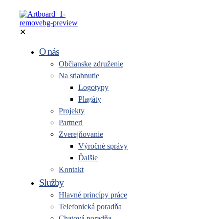
✕
O nás
Občianske združenie
Na stiahnutie
Logotypy
Plagáty
Projekty
Partneri
Zverejňovanie
Výročné správy
Ďalšie
Kontakt
Služby
Hlavné princípy práce
Telefonická poradňa
Chatová poradňa