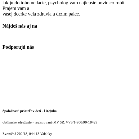
tak ju do toho netlacte, psycholog vam najlepsie povie co robit.
Prajem vam a
vasej dcerke vela zdravia a drzim palce.
Nájdeš nás aj na
Podporujú nás
Spoločnosť priateľov detí - Li(e)nka
občianske združenie - registrované MV SR: VVS/1-900/90-18429
Zvoničná 202/18, 044 13 Valaliky