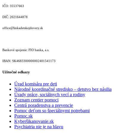
IČO: 35537663
DIČ: 2021644878
office@linkadetskejdovery.sk
Bankové spojenie: FIO banka, a.s.
IBAN: SK46833000000­02401541173
Užitočné odkazy
Úrad komisára pre deti
Národné koordinačné stredisko – detstvo bez násilia
Úrady práce, sociálnych vecí a rodiny
Zoznam centier pomoci
Centrá poradenstva a prevencie
Pomoc deťom so špeciálnymi potrebami
Pomoc.sk
Kyberšikanovanie.sk
Psychiatria nie je na hlavu