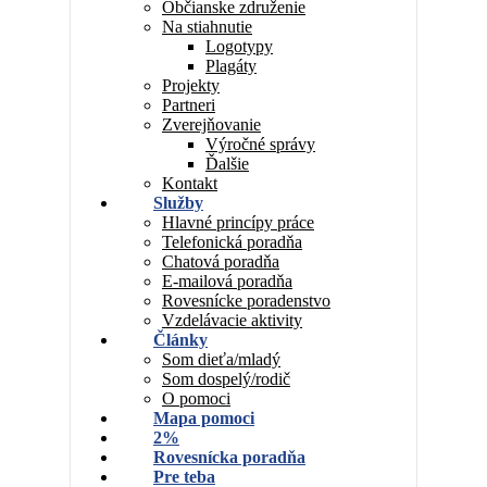
Občianske združenie
Na stiahnutie
Logotypy
Plagáty
Projekty
Partneri
Zverejňovanie
Výročné správy
Ďalšie
Kontakt
Služby
Hlavné princípy práce
Telefonická poradňa
Chatová poradňa
E-mailová poradňa
Rovesnícke poradenstvo
Vzdelávacie aktivity
Články
Som dieťa/mladý
Som dospelý/rodič
O pomoci
Mapa pomoci
2%
Rovesnícka poradňa
Pre teba