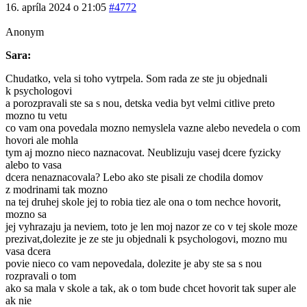
16. apríla 2024 o 21:05
#4772
Anonym
Sara:
Chudatko, vela si toho vytrpela. Som rada ze ste ju objednali
k psychologovi
a porozpravali ste sa s nou, detska vedia byt velmi citlive preto
mozno tu vetu
co vam ona povedala mozno nemyslela vazne alebo nevedela o com
hovori ale mohla
tym aj mozno nieco naznacovat. Neublizuju vasej dcere fyzicky
alebo to vasa
dcera nenaznacovala? Lebo ako ste pisali ze chodila domov
z modrinami tak mozno
na tej druhej skole jej to robia tiez ale ona o tom nechce hovorit,
mozno sa
jej vyhrazaju ja neviem, toto je len moj nazor ze co v tej skole moze
prezivat,dolezite je ze ste ju objednali k psychologovi, mozno mu
vasa dcera
povie nieco co vam nepovedala, dolezite je aby ste sa s nou
rozpravali o tom
ako sa mala v skole a tak, ak o tom bude chcet hovorit tak super ale
ak nie