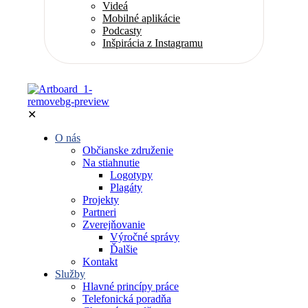
Videá
Mobilné aplikácie
Podcasty
Inšpirácia z Instagramu
✕
O nás
Občianske združenie
Na stiahnutie
Logotypy
Plagáty
Projekty
Partneri
Zverejňovanie
Výročné správy
Ďalšie
Kontakt
Služby
Hlavné princípy práce
Telefonická poradňa