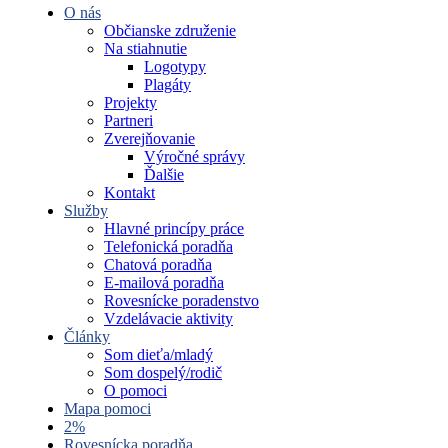
O nás
Občianske združenie
Na stiahnutie
Logotypy
Plagáty
Projekty
Partneri
Zverejňovanie
Výročné správy
Ďalšie
Kontakt
Služby
Hlavné princípy práce
Telefonická poradňa
Chatová poradňa
E-mailová poradňa
Rovesnícke poradenstvo
Vzdelávacie aktivity
Články
Som dieťa/mladý
Som dospelý/rodič
O pomoci
Mapa pomoci
2%
Rovesnícka poradňa