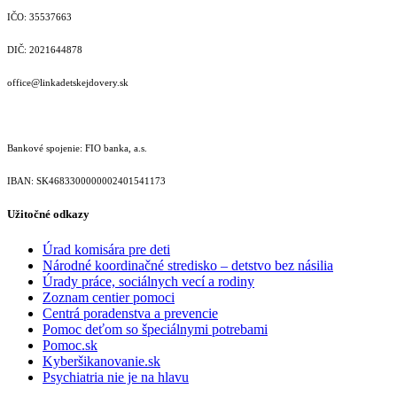
IČO: 35537663
DIČ: 2021644878
office@linkadetskejdovery.sk
Bankové spojenie: FIO banka, a.s.
IBAN: SK46833000000­02401541173
Užitočné odkazy
Úrad komisára pre deti
Národné koordinačné stredisko – detstvo bez násilia
Úrady práce, sociálnych vecí a rodiny
Zoznam centier pomoci
Centrá poradenstva a prevencie
Pomoc deťom so špeciálnymi potrebami
Pomoc.sk
Kyberšikanovanie.sk
Psychiatria nie je na hlavu