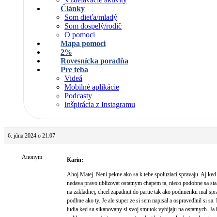
Články
Som dieťa/mladý
Som dospelý/rodič
O pomoci
Mapa pomoci
2%
Rovesnícka poradňa
Pre teba
Videá
Mobilné aplikácie
Podcasty
Inšpirácia z Instagramu
6. júna 2024 o 21:07
Anonym
Karin:
Ahoj Matej. Neni pekne ako sa k tebe spoluziaci spravaju. Aj ked 
nedava pravo ublizovat ostatnym chapem ta, nieco podobne sa s
na zakladnej, chcel zapadnut do partie tak ako podmienku mal spr
podbne ako ty. Je ale super ze si sem napisal a ospravedlnil si sa.
ludia ked su sikanovany si svoj smutok vybijaju na ostatnych. Ja 