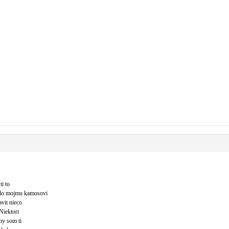
ti to
talo mojmu kamosovi
avit nieco
 Niektori
by som ti