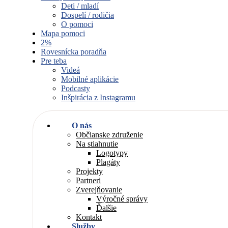
Deti / mladí
Dospelí / rodičia
O pomoci
Mapa pomoci
2%
Rovesnícka poradňa
Pre teba
Videá
Mobilné aplikácie
Podcasty
Inšpirácia z Instagramu
O nás
Občianske združenie
Na stiahnutie
Logotypy
Plagáty
Projekty
Partneri
Zverejňovanie
Výročné správy
Ďalšie
Kontakt
Služby