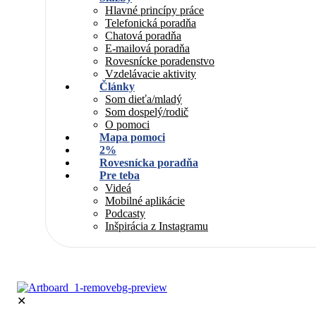
Hlavné princípy práce
Telefonická poradňa
Chatová poradňa
E-mailová poradňa
Rovesnícke poradenstvo
Vzdelávacie aktivity
Články
Som dieťa/mladý
Som dospelý/rodič
O pomoci
Mapa pomoci
2%
Rovesnícka poradňa
Pre teba
Videá
Mobilné aplikácie
Podcasty
Inšpirácia z Instagramu
✕