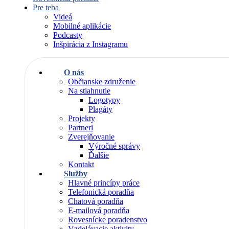
Pre teba
Videá
Mobilné aplikácie
Podcasty
Inšpirácia z Instagramu
O nás
Občianske združenie
Na stiahnutie
Logotypy
Plagáty
Projekty
Partneri
Zverejňovanie
Výročné správy
Ďalšie
Kontakt
Služby
Hlavné princípy práce
Telefonická poradňa
Chatová poradňa
E-mailová poradňa
Rovesnícke poradenstvo
Vzdelávacie aktivity