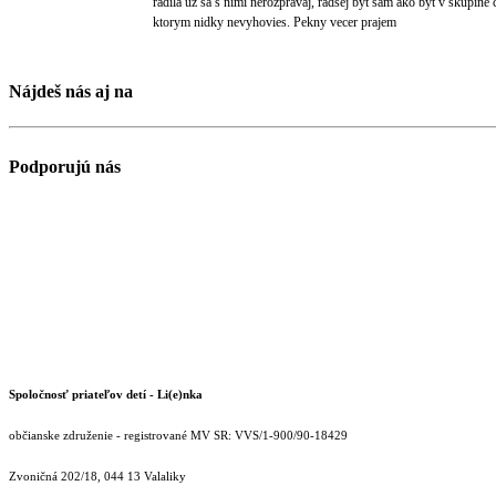
radila uz sa s nimi nerozpravaj, radsej byt sam ako byt v skupine
ktorym nidky nevyhovies. Pekny vecer prajem
Nájdeš nás aj na
Podporujú nás
Spoločnosť priateľov detí - Li(e)nka
občianske združenie - registrované MV SR: VVS/1-900/90-18429
Zvoničná 202/18, 044 13 Valaliky