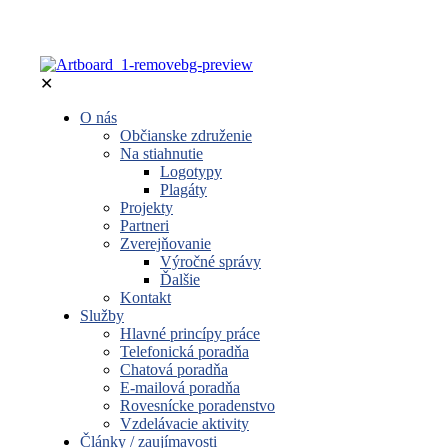
✕
O nás
Občianske združenie
Na stiahnutie
Logotypy
Plagáty
Projekty
Partneri
Zverejňovanie
Výročné správy
Ďalšie
Kontakt
Služby
Hlavné princípy práce
Telefonická poradňa
Chatová poradňa
E-mailová poradňa
Rovesnícke poradenstvo
Vzdelávacie aktivity
Články / zaujímavosti