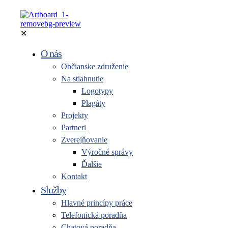
✕
O nás
Občianske združenie
Na stiahnutie
Logotypy
Plagáty
Projekty
Partneri
Zverejňovanie
Výročné správy
Ďalšie
Kontakt
Služby
Hlavné princípy práce
Telefonická poradňa
Chatová poradňa