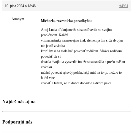
10. júna 2024 o 18:48
#4981
Anonym
Michaela, rovesnícka poradkyňa:
Ahoj Lucia, ďakujeme že si sa zdôverila so svojim
problémom. Každý
vníma známky samozrejme inak ale nemyslím si že dvojka
nie je zlá známka,
ktorú by si sa mala báť povedať rodičom. Môžeš rodičom
povedať, že si
dostala dvojku a vysvetliť im, že si sa snažila a prečo máš tu
známku
môžeš povedať aj svôj pohľad aký máš na to ty, možno to
budú viac
chápať. Dúfam, že to dobre dopadne a držím palce.
Nájdeš nás aj na
Podporujú nás