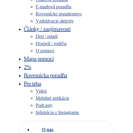
E-mailová poradňa
Rovesnícke poradenstvo
Vzdelávacie aktivity
Články / zaujímavosti
Deti / mladí
Dospelí / rodičia
O pomoci
Mapa pomoci
2%
Rovesnícka poradňa
Pre teba
Videá
Mobilné aplikácie
Podcasty
Inšpirácia z Instagramu
O nás