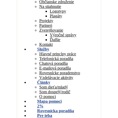
Občianske združenie
Na stiahnutie
Logotypy
Plagáty
Projekty
Partneri
Zverejňovanie
Výročné správy
Ďalšie
Kontakt
Služby
Hlavné princípy práce
Telefonická poradňa
Chatová poradňa
E-mailová poradňa
Rovesnícke poradenstvo
Vzdelávacie aktivity
Články
Som dieťa/mladý
Som dospelý/rodič
O pomoci
Mapa pomoci
2%
Rovesnícka poradňa
Pre teba