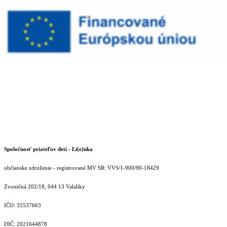
Spoločnosť priateľov detí - Li(e)nka
občianske združenie - registrované MV SR: VVS/1-900/90-18429
Zvoničná 202/18, 044 13 Valaliky
IČO: 35537663
DIČ: 2021644878