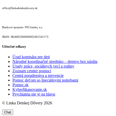
office@linkadetskejdovery.sk
Bankové spojenie: FIO banka, a.s.
IBAN: SK46833000000­02401541173
Užitočné odkazy
Úrad komisára pre deti
Národné koordinačné stredisko – detstvo bez násilia
Úrady práce, sociálnych vecí a rodiny
Zoznam centier pomoci
Centrá poradenstva a prevencie
Pomoc deťom so špeciálnymi potrebami
Pomoc.sk
Kyberšikanovanie.sk
Psychiatria nie je na hlavu
© Linka Detskej Dôvery 2026