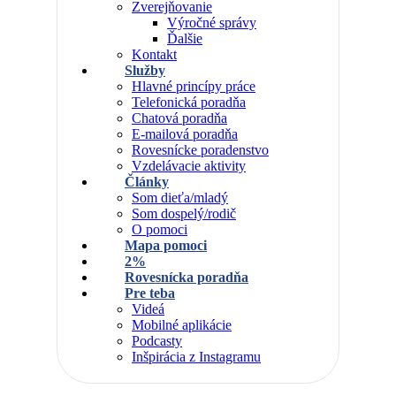
Zverejňovanie
Výročné správy
Ďalšie
Kontakt
Služby
Hlavné princípy práce
Telefonická poradňa
Chatová poradňa
E-mailová poradňa
Rovesnícke poradenstvo
Vzdelávacie aktivity
Články
Som dieťa/mladý
Som dospelý/rodič
O pomoci
Mapa pomoci
2%
Rovesnícka poradňa
Pre teba
Videá
Mobilné aplikácie
Podcasty
Inšpirácia z Instagramu