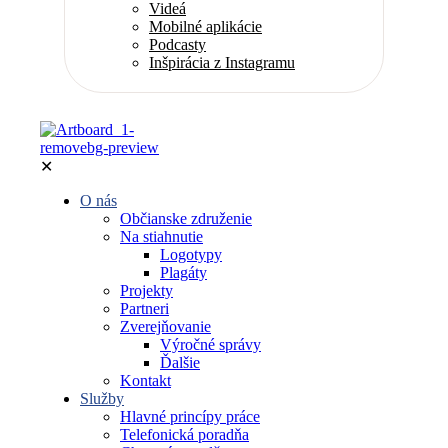
Videá
Mobilné aplikácie
Podcasty
Inšpirácia z Instagramu
✕
O nás
Občianske združenie
Na stiahnutie
Logotypy
Plagáty
Projekty
Partneri
Zverejňovanie
Výročné správy
Ďalšie
Kontakt
Služby
Hlavné princípy práce
Telefonická poradňa