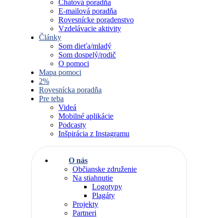
Chatová poradňa
E-mailová poradňa
Rovesnícke poradenstvo
Vzdelávacie aktivity
Články
Som dieťa/mladý
Som dospelý/rodič
O pomoci
Mapa pomoci
2%
Rovesnícka poradňa
Pre teba
Videá
Mobilné aplikácie
Podcasty
Inšpirácia z Instagramu
O nás
Občianske združenie
Na stiahnutie
Logotypy
Plagáty
Projekty
Partneri