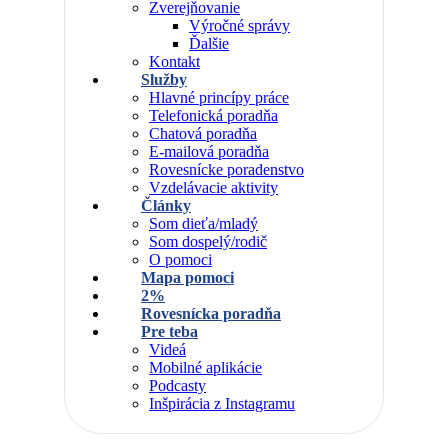
Zverejňovanie
Výročné správy
Ďalšie
Kontakt
Služby
Hlavné princípy práce
Telefonická poradňa
Chatová poradňa
E-mailová poradňa
Rovesnícke poradenstvo
Vzdelávacie aktivity
Články
Som dieťa/mladý
Som dospelý/rodič
O pomoci
Mapa pomoci
2%
Rovesnícka poradňa
Pre teba
Videá
Mobilné aplikácie
Podcasty
Inšpirácia z Instagramu