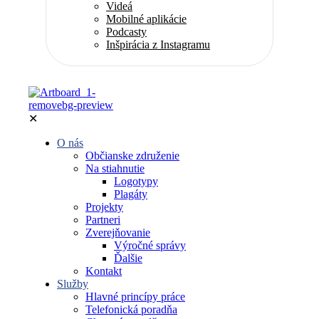
Videá
Mobilné aplikácie
Podcasty
Inšpirácia z Instagramu
✕
O nás
Občianske združenie
Na stiahnutie
Logotypy
Plagáty
Projekty
Partneri
Zverejňovanie
Výročné správy
Ďalšie
Kontakt
Služby
Hlavné princípy práce
Telefonická poradňa