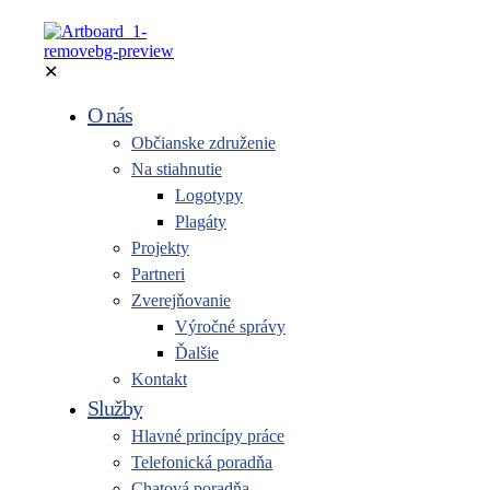
✕
O nás
Občianske združenie
Na stiahnutie
Logotypy
Plagáty
Projekty
Partneri
Zverejňovanie
Výročné správy
Ďalšie
Kontakt
Služby
Hlavné princípy práce
Telefonická poradňa
Chatová poradňa