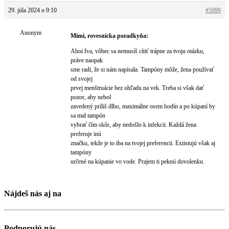
29. júla 2024 o 9:10
#5099
Anonym
Mimi, rovesnícka poradkyňa:
Ahoi Iva, vôbec sa nemusíš cítiť trápne za tvoju otázku,
práve naopak
sme radi, že si nám napísala. Tampóny môže, žena používať
od svojej
prvej menštruácie bez ohľadu na vek. Treba si však dať
pozor, aby nebol
zavedený príliš dlho, maximálne osem hodín a po kúpaní by
sa mal tampón
vybrať čím skôr, aby nedošlo k infekcii. Každá žena
preferuje inú
značku, tekže je to iba na tvojej preferencii. Exiistujú však aj
tampóny
určené na kúpanie vo vode. Prajem ti peknú dovolenku.
Nájdeš nás aj na
Podporujú nás