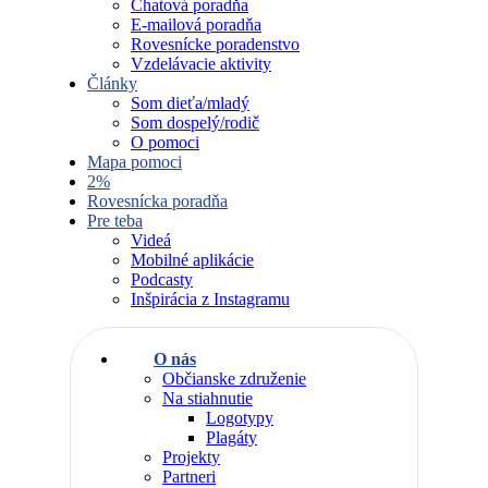
Chatová poradňa
E-mailová poradňa
Rovesnícke poradenstvo
Vzdelávacie aktivity
Články
Som dieťa/mladý
Som dospelý/rodič
O pomoci
Mapa pomoci
2%
Rovesnícka poradňa
Pre teba
Videá
Mobilné aplikácie
Podcasty
Inšpirácia z Instagramu
O nás
Občianske združenie
Na stiahnutie
Logotypy
Plagáty
Projekty
Partneri