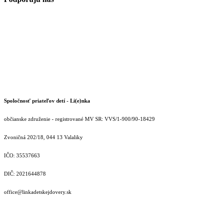
Spoločnosť priateľov detí - Li(e)nka
občianske združenie - registrované MV SR: VVS/1-900/90-18429
Zvoničná 202/18, 044 13 Valaliky
IČO: 35537663
DIČ: 2021644878
office@linkadetskejdovery.sk