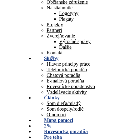
Občianske združenie
Na stiahnutie
Logotypy
Plagáty
Projekty
Partneri
Zverejňovanie
Výročné správy
Ďalšie
Kontakt
Služby
Hlavné princípy práce
Telefonická poradňa
Chatová poradňa
E-mailová poradňa
Rovesnícke poradenstvo
Vzdelávacie aktivity
Články
Som dieťa/mladý
Som dospelý/rodič
O pomoci
Mapa pomoci
2%
Rovesnícka poradňa
Pre teba