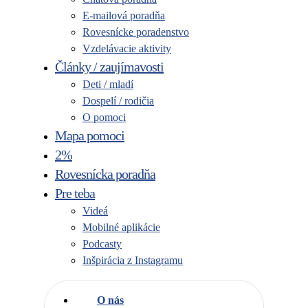
E-mailová poradňa
Rovesnícke poradenstvo
Vzdelávacie aktivity
Články / zaujímavosti
Deti / mladí
Dospelí / rodičia
O pomoci
Mapa pomoci
2%
Rovesnícka poradňa
Pre teba
Videá
Mobilné aplikácie
Podcasty
Inšpirácia z Instagramu
O nás