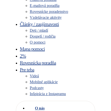
E-mailová poradňa
Rovesnícke poradenstvo
Vzdelávacie aktivity
Články / zaujímavosti
Deti / mladí
Dospelí / rodičia
O pomoci
Mapa pomoci
2%
Rovesnícka poradňa
Pre teba
Videá
Mobilné aplikácie
Podcasty
Inšpirácia z Instagramu
O nás