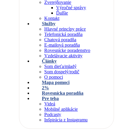
Zverejňovanie
Výročné správy
Ďalšie
Kontakt
Služby
Hlavné princípy práce
Telefonická poradňa
Chatová poradňa
E-mailová poradňa
Rovesnícke poradenstvo
Vzdelávacie aktivity
Články
Som dieťa/mladý
Som dospelý/rodič
O pomoci
Mapa pomoci
2%
Rovesnícka poradňa
Pre teba
Videá
Mobilné aplikácie
Podcasty
Inšpirácia z Instagramu