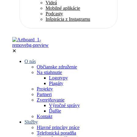
Videá
Mobilné aplikácie
Podcasty
Inšpirácia z Instagramu
✕
O nás
Občianske združenie
Na stiahnutie
Logotypy
Plagáty
Projekty
Partneri
Zverejňovanie
Výročné správy
Ďalšie
Kontakt
Služby
Hlavné princípy práce
Telefonická poradňa