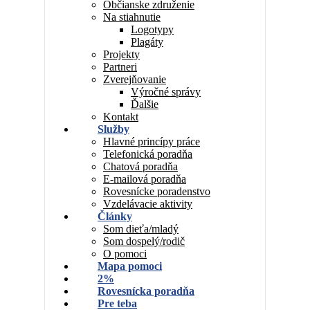
Občianske združenie
Na stiahnutie
Logotypy
Plagáty
Projekty
Partneri
Zverejňovanie
Výročné správy
Ďalšie
Kontakt
Služby
Hlavné princípy práce
Telefonická poradňa
Chatová poradňa
E-mailová poradňa
Rovesnícke poradenstvo
Vzdelávacie aktivity
Články
Som dieťa/mladý
Som dospelý/rodič
O pomoci
Mapa pomoci
2%
Rovesnícka poradňa
Pre teba