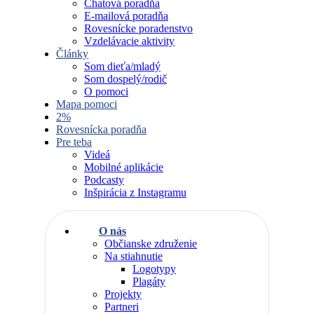
Chatová poradňa
E-mailová poradňa
Rovesnícke poradenstvo
Vzdelávacie aktivity
Články
Som dieťa/mladý
Som dospelý/rodič
O pomoci
Mapa pomoci
2%
Rovesnícka poradňa
Pre teba
Videá
Mobilné aplikácie
Podcasty
Inšpirácia z Instagramu
O nás
Občianske združenie
Na stiahnutie
Logotypy
Plagáty
Projekty
Partneri