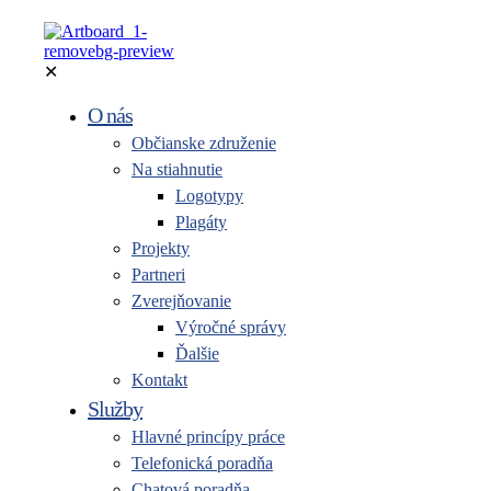
✕
O nás
Občianske združenie
Na stiahnutie
Logotypy
Plagáty
Projekty
Partneri
Zverejňovanie
Výročné správy
Ďalšie
Kontakt
Služby
Hlavné princípy práce
Telefonická poradňa
Chatová poradňa