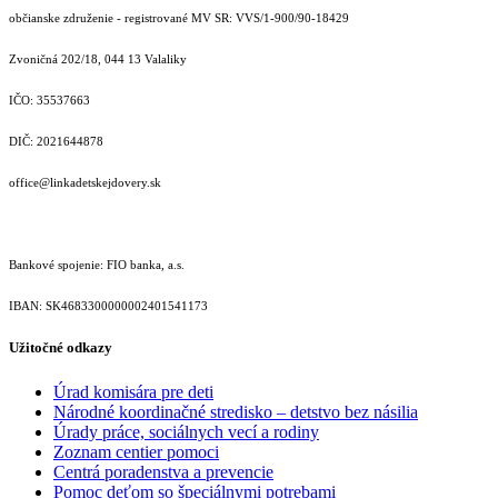
občianske združenie - registrované MV SR: VVS/1-900/90-18429
Zvoničná 202/18, 044 13 Valaliky
IČO: 35537663
DIČ: 2021644878
office@linkadetskejdovery.sk
Bankové spojenie: FIO banka, a.s.
IBAN: SK46833000000­02401541173
Užitočné odkazy
Úrad komisára pre deti
Národné koordinačné stredisko – detstvo bez násilia
Úrady práce, sociálnych vecí a rodiny
Zoznam centier pomoci
Centrá poradenstva a prevencie
Pomoc deťom so špeciálnymi potrebami