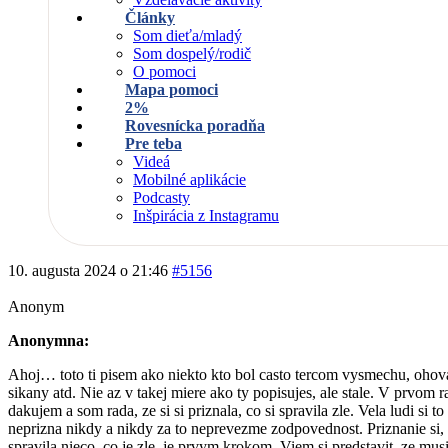
Články
Som dieťa/mladý
Som dospelý/rodič
O pomoci
Mapa pomoci
2%
Rovesnícka poradňa
Pre teba
Videá
Mobilné aplikácie
Podcasty
Inšpirácia z Instagramu
10. augusta 2024 o 21:46
#5156
Anonym
Anonymna:
Ahoj… toto ti pisem ako niekto kto bol casto tercom vysmechu, ohov
sikany atd. Nie az v takej miere ako ty popisujes, ale stale. V prvom ra
dakujem a som rada, ze si si priznala, co si spravila zle. Vela ludi si to
neprizna nikdy a nikdy za to neprevezme zodpovednost. Priznanie si, 
spravila nieco, co je zle, je prvym krokom. Viem si predstavit, ze mus