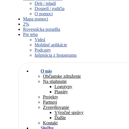
Deti / mladí
Dospelí / rodičia
O pomoci
Mapa pomoci
2%
Rovesnícka poradňa
Pre teba
Videá
Mobilné aplikácie
Podcasty
Inšpirácia z Instagramu
O nás
Občianske združenie
Na stiahnutie
Logotypy
Plagáty
Projekty
Partneri
Zverejňovanie
Výročné správy
Ďalšie
Kontakt
Služby