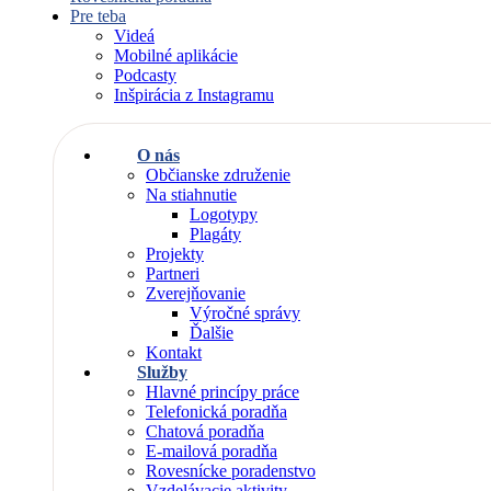
Pre teba
Videá
Mobilné aplikácie
Podcasty
Inšpirácia z Instagramu
O nás
Občianske združenie
Na stiahnutie
Logotypy
Plagáty
Projekty
Partneri
Zverejňovanie
Výročné správy
Ďalšie
Kontakt
Služby
Hlavné princípy práce
Telefonická poradňa
Chatová poradňa
E-mailová poradňa
Rovesnícke poradenstvo
Vzdelávacie aktivity