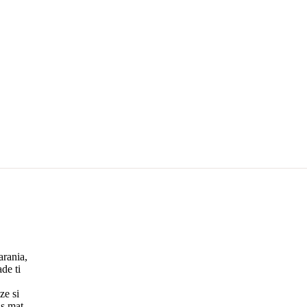
arania,
de ti
ze si
is mat