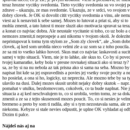
teraz hrozne vycitky svedomia. Tieto vycitky svedomia su vo svojej p
zdrave – ukazuju, ze mas svedomie. Ukazuju, ze v srdci, vo svojom vn
dobry clovek. Je OK si dovolit citit vycitky svedomia a vinu, ale nem
viest az k nenavisti k sebe samej. Mozes to lutovat a priat si, aby si to
mohla zmenit, a tato lutost ti moze sluzit ako motivacia spravat sa ter
a konat co najviac dobra. Ale neustale vycitanie si toho, co uz bolo a 
nemozes zmenit,ti neprospeje a ani nikomu v tvojom okoli. Je dolezit
nepristupovat k tomu tym stylom ze „Som zly clovek“, ale „Som dob
clovek, aj ked som urobila nieco velmi zle a uz som sa z toho poucila
ze sa mi to vsetko lahko hovori. Skus mat co najviac laskavosti a suci
samej v tejto situacii. Viem, nie je to lahke, ale skus to. Co by si pove
tvojej kamaratke, keby bola v presne rovnakej situacii ako si teraz ty
sa, ze by si na nu nebola az tak prisna ako si sama na seba. Mozno by
napisat list kde sa jej ospravedlnis a povies jej vsetky svoje pocity a 
ho posielat, a ona si ho, logicky, uz neprecita. Ale mozno tebe by sa 
ulavilo na dusi. Dalej mozes skusit urobit nejaky dobry skutok – napr.
pomahat v utulku, bezdomovcom, cokolvek, co ta bude naplnat. Nie j
situacia a aj ked neschvalujem to, co si urobila, verim tomu, ze sa do
zmenit a ze sa z tejto skusenosti mozes poucit. To, co si nesies je velm
bremeno a preto by som ti radila, aby si s tym nezostavala sama, ale zv
niekomu. Kebyze si stale nevies odpustit, je uplne OK vyhladat aj o
Drzim ti palce.
Nájdeš nás aj na