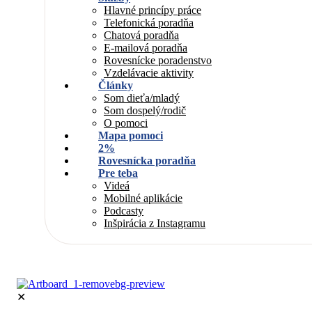
Hlavné princípy práce
Telefonická poradňa
Chatová poradňa
E-mailová poradňa
Rovesnícke poradenstvo
Vzdelávacie aktivity
Články
Som dieťa/mladý
Som dospelý/rodič
O pomoci
Mapa pomoci
2%
Rovesnícka poradňa
Pre teba
Videá
Mobilné aplikácie
Podcasty
Inšpirácia z Instagramu
✕