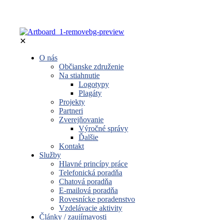
✕
O nás
Občianske združenie
Na stiahnutie
Logotypy
Plagáty
Projekty
Partneri
Zverejňovanie
Výročné správy
Ďalšie
Kontakt
Služby
Hlavné princípy práce
Telefonická poradňa
Chatová poradňa
E-mailová poradňa
Rovesnícke poradenstvo
Vzdelávacie aktivity
Články / zaujímavosti