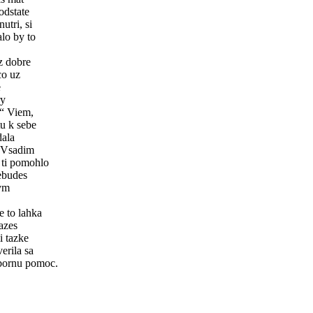
odstate
utri, si
alo by to
az dobre
co uz
e
ry
.“ Viem,
tu k sebe
dala
? Vsadim
 ti pomohlo
nebudes
tym
e to lahka
kazes
i tazke
erila sa
dbornu pomoc.