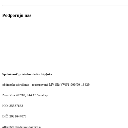
Podporujú nás
Spoločnosť priateľov detí - Li(e)nka
občianske združenie - registrované MV SR: VVS/1-900/90-18429
Zvoničná 202/18, 044 13 Valaliky
IČO: 35537663
DIČ: 2021644878
office@linkadetskejdovery.sk