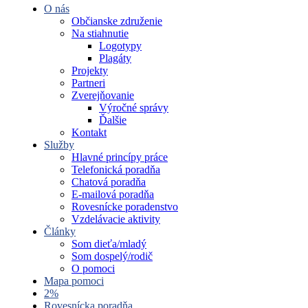
O nás
Občianske združenie
Na stiahnutie
Logotypy
Plagáty
Projekty
Partneri
Zverejňovanie
Výročné správy
Ďalšie
Kontakt
Služby
Hlavné princípy práce
Telefonická poradňa
Chatová poradňa
E-mailová poradňa
Rovesnícke poradenstvo
Vzdelávacie aktivity
Články
Som dieťa/mladý
Som dospelý/rodič
O pomoci
Mapa pomoci
2%
Rovesnícka poradňa