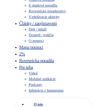
E-mailová poradňa
Rovesnícke poradenstvo
Vzdelávacie aktivity
Články / zaujímavosti
Deti / mladí
Dospelí / rodičia
O pomoci
Mapa pomoci
2%
Rovesnícka poradňa
Pre teba
Videá
Mobilné aplikácie
Podcasty
Inšpirácia z Instagramu
O nás