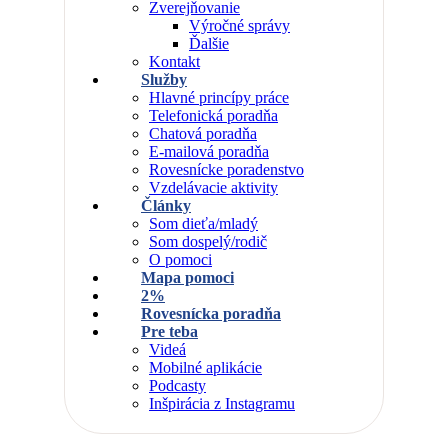
Zverejňovanie
Výročné správy
Ďalšie
Kontakt
Služby
Hlavné princípy práce
Telefonická poradňa
Chatová poradňa
E-mailová poradňa
Rovesnícke poradenstvo
Vzdelávacie aktivity
Články
Som dieťa/mladý
Som dospelý/rodič
O pomoci
Mapa pomoci
2%
Rovesnícka poradňa
Pre teba
Videá
Mobilné aplikácie
Podcasty
Inšpirácia z Instagramu