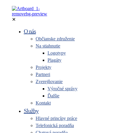
✕
O nás
Občianske združenie
Na stiahnutie
Logotypy
Plagáty
Projekty
Partneri
Zverejňovanie
Výročné správy
Ďalšie
Kontakt
Služby
Hlavné princípy práce
Telefonická poradňa
Chatová poradňa