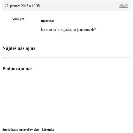
27. januára 2025 o 19:35
#5466
Anonym
martina:
len som sa ho spytala, co je na tom zle?
Nájdeš nás aj na
Podporujú nás
Spoločnosť priateľov detí - Li(e)nka