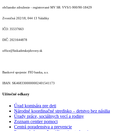
občianske združenie - registrované MV SR: VVS/1-900/90-18429
Zvoničná 202/18, 044 13 Valaliky
IČO: 35537663
DIČ: 2021644878
office@linkadetskejdovery.sk
Bankové spojenie: FIO banka, a.s.
IBAN: SK46833000000­02401541173
Užitočné odkazy
Úrad komisára pre deti
Národné koordinačné stredisko – detstvo bez násilia
Úrady práce, sociálnych vecí a rodiny
Zoznam centier pomoci
Centrá poradenstva a prevencie