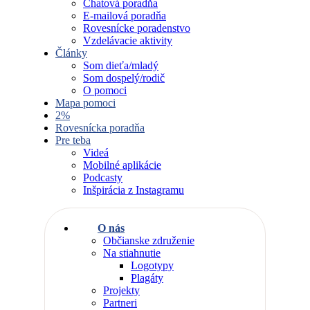
Chatová poradňa
E-mailová poradňa
Rovesnícke poradenstvo
Vzdelávacie aktivity
Články
Som dieťa/mladý
Som dospelý/rodič
O pomoci
Mapa pomoci
2%
Rovesnícka poradňa
Pre teba
Videá
Mobilné aplikácie
Podcasty
Inšpirácia z Instagramu
O nás
Občianske združenie
Na stiahnutie
Logotypy
Plagáty
Projekty
Partneri