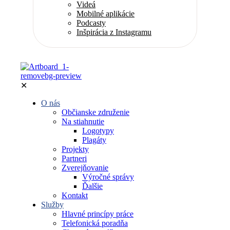
Videá
Mobilné aplikácie
Podcasty
Inšpirácia z Instagramu
✕
O nás
Občianske združenie
Na stiahnutie
Logotypy
Plagáty
Projekty
Partneri
Zverejňovanie
Výročné správy
Ďalšie
Kontakt
Služby
Hlavné princípy práce
Telefonická poradňa