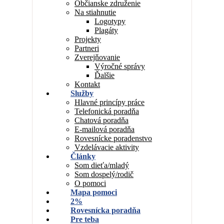
Občianske združenie
Na stiahnutie
Logotypy
Plagáty
Projekty
Partneri
Zverejňovanie
Výročné správy
Ďalšie
Kontakt
Služby
Hlavné princípy práce
Telefonická poradňa
Chatová poradňa
E-mailová poradňa
Rovesnícke poradenstvo
Vzdelávacie aktivity
Články
Som dieťa/mladý
Som dospelý/rodič
O pomoci
Mapa pomoci
2%
Rovesnícka poradňa
Pre teba