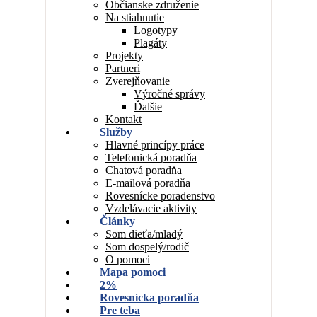
Občianske združenie
Na stiahnutie
Logotypy
Plagáty
Projekty
Partneri
Zverejňovanie
Výročné správy
Ďalšie
Kontakt
Služby
Hlavné princípy práce
Telefonická poradňa
Chatová poradňa
E-mailová poradňa
Rovesnícke poradenstvo
Vzdelávacie aktivity
Články
Som dieťa/mladý
Som dospelý/rodič
O pomoci
Mapa pomoci
2%
Rovesnícka poradňa
Pre teba