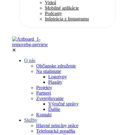
Videá
Mobilné aplikácie
Podcasty
Inšpirácia z Instagramu
✕
O nás
Občianske združenie
Na stiahnutie
Logotypy
Plagáty
Projekty
Partneri
Zverejňovanie
Výročné správy
Ďalšie
Kontakt
Služby
Hlavné princípy práce
Telefonická poradňa