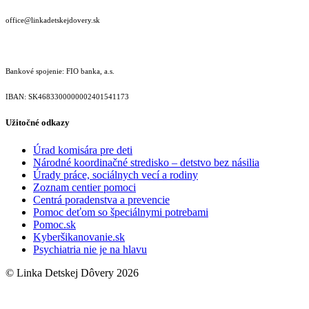
office@linkadetskejdovery.sk
Bankové spojenie: FIO banka, a.s.
IBAN: SK46833000000­02401541173
Užitočné odkazy
Úrad komisára pre deti
Národné koordinačné stredisko – detstvo bez násilia
Úrady práce, sociálnych vecí a rodiny
Zoznam centier pomoci
Centrá poradenstva a prevencie
Pomoc deťom so špeciálnymi potrebami
Pomoc.sk
Kyberšikanovanie.sk
Psychiatria nie je na hlavu
© Linka Detskej Dôvery 2026