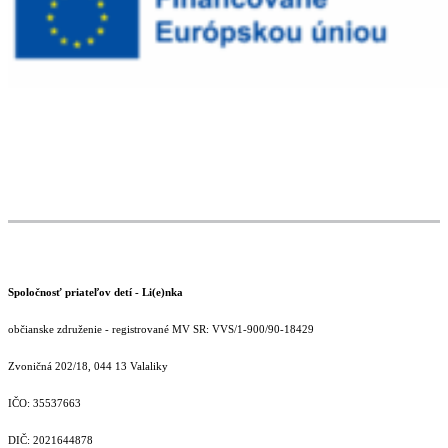
Spoločnosť priateľov detí - Li(e)nka
občianske združenie - registrované MV SR: VVS/1-900/90-18429
Zvoničná 202/18, 044 13 Valaliky
IČO: 35537663
DIČ: 2021644878