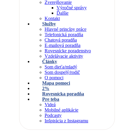
Zverejňovanie
Výročné správy
Ďalšie
Kontakt
Služby
Hlavné princípy práce
Telefonická poradňa
Chatová poradňa
E-mailová poradňa
Rovesnícke poradenstvo
Vzdelávacie aktivity
Články
Som dieťa/mladý
Som dospelý/rodič
O pomoci
Mapa pomoci
2%
Rovesnícka poradňa
Pre teba
Videá
Mobilné aplikácie
Podcasty
Inšpirácia z Instagramu