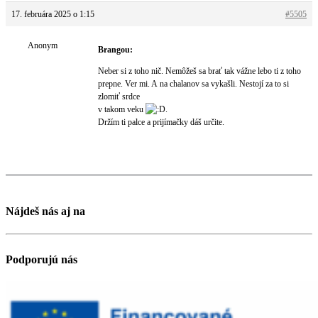
17. februára 2025 o 1:15
#5505
Anonym
Brangou:
Neber si z toho nič. Nemôžeš sa brať tak vážne lebo ti z toho
prepne. Ver mi. A na chalanov sa vykašli. Nestojí za to si
zlomiť srdce
v takom veku
.
Držím ti palce a prijímačky dáš určite.
Nájdeš nás aj na
Podporujú nás