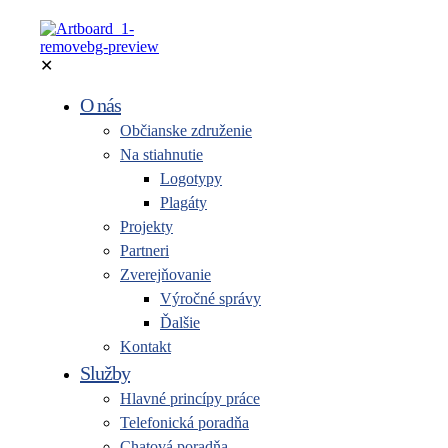
✕
O nás
Občianske združenie
Na stiahnutie
Logotypy
Plagáty
Projekty
Partneri
Zverejňovanie
Výročné správy
Ďalšie
Kontakt
Služby
Hlavné princípy práce
Telefonická poradňa
Chatová poradňa