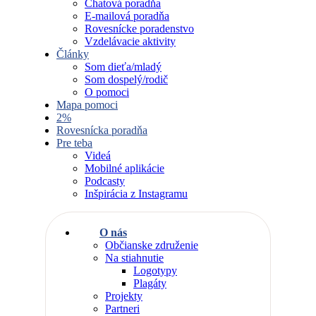
Chatová poradňa
E-mailová poradňa
Rovesnícke poradenstvo
Vzdelávacie aktivity
Články
Som dieťa/mladý
Som dospelý/rodič
O pomoci
Mapa pomoci
2%
Rovesnícka poradňa
Pre teba
Videá
Mobilné aplikácie
Podcasty
Inšpirácia z Instagramu
O nás
Občianske združenie
Na stiahnutie
Logotypy
Plagáty
Projekty
Partneri