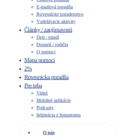
E-mailová poradňa
Rovesnícke poradenstvo
Vzdelávacie aktivity
Články / zaujímavosti
Deti / mladí
Dospelí / rodičia
O pomoci
Mapa pomoci
2%
Rovesnícka poradňa
Pre teba
Videá
Mobilné aplikácie
Podcasty
Inšpirácia z Instagramu
O nás