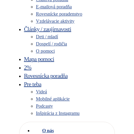
E-mailová poradňa
Rovesnícke poradenstvo
Vzdelávacie aktivity
Články / zaujímavosti
Deti / mladí
Dospelí / rodičia
O pomoci
Mapa pomoci
2%
Rovesnícka poradňa
Pre teba
Videá
Mobilné aplikácie
Podcasty
Inšpirácia z Instagramu
O nás