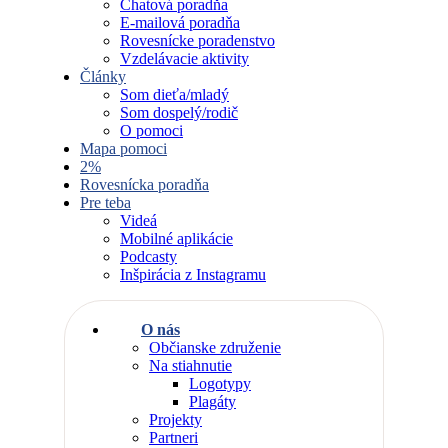
Chatová poradňa
E-mailová poradňa
Rovesnícke poradenstvo
Vzdelávacie aktivity
Články
Som dieťa/mladý
Som dospelý/rodič
O pomoci
Mapa pomoci
2%
Rovesnícka poradňa
Pre teba
Videá
Mobilné aplikácie
Podcasty
Inšpirácia z Instagramu
O nás
Občianske združenie
Na stiahnutie
Logotypy
Plagáty
Projekty
Partneri