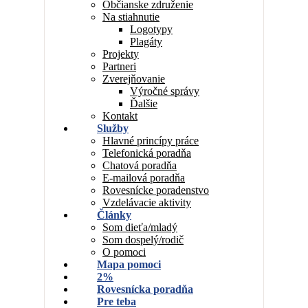
Občianske združenie
Na stiahnutie
Logotypy
Plagáty
Projekty
Partneri
Zverejňovanie
Výročné správy
Ďalšie
Kontakt
Služby
Hlavné princípy práce
Telefonická poradňa
Chatová poradňa
E-mailová poradňa
Rovesnícke poradenstvo
Vzdelávacie aktivity
Články
Som dieťa/mladý
Som dospelý/rodič
O pomoci
Mapa pomoci
2%
Rovesnícka poradňa
Pre teba