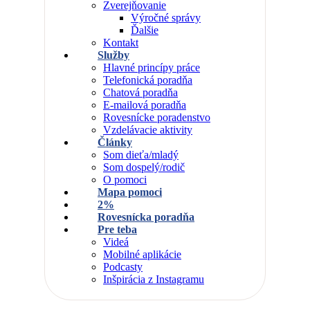
Zverejňovanie
Výročné správy
Ďalšie
Kontakt
Služby
Hlavné princípy práce
Telefonická poradňa
Chatová poradňa
E-mailová poradňa
Rovesnícke poradenstvo
Vzdelávacie aktivity
Články
Som dieťa/mladý
Som dospelý/rodič
O pomoci
Mapa pomoci
2%
Rovesnícka poradňa
Pre teba
Videá
Mobilné aplikácie
Podcasty
Inšpirácia z Instagramu