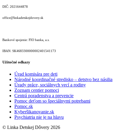
DIČ: 2021644878
office@linkadetskejdovery.sk
Bankové spojenie: FIO banka, a.s.
IBAN: SK46833000000­02401541173
Užitočné odkazy
Úrad komisára pre deti
Národné koordinačné stredisko – detstvo bez násilia
Úrady práce, sociálnych vecí a rodiny
Zoznam centier pomoci
Centrá poradenstva a prevencie
Pomoc deťom so špeciálnymi potrebami
Pomoc.sk
Kyberšikanovanie.sk
Psychiatria nie je na hlavu
© Linka Detskej Dôvery 2026