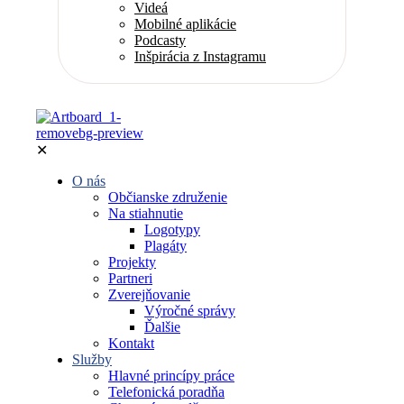
Videá
Mobilné aplikácie
Podcasty
Inšpirácia z Instagramu
✕
O nás
Občianske združenie
Na stiahnutie
Logotypy
Plagáty
Projekty
Partneri
Zverejňovanie
Výročné správy
Ďalšie
Kontakt
Služby
Hlavné princípy práce
Telefonická poradňa