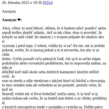
26. februára 2025 o 19:36
#5514
Anonym
Anonym ❤:
Ahoj, vôbec to není blbosť, dúfam, že ti budem môcť pomôcť alebo
aspoň trošku zlepšiť náladu.. tiež sa tak cítim, skus si povedať, že
kebyže sa máš vrátiť do situácie ( v tvojom prípade do situácie ako
si
vyzerala ) pred napr. 2 rokmi, vrátila by si sa? Ak nie, tak si urobila
pokrok, verím, že si naozaj pekná a to ti nevravím, len aby si sa
cítila
dobre. Určite poznáš veľa pekných ľudí. Ale aj tí sa určite trápia
podobným alebo rovnakým problémom, len to nepovedia nahlas, za
mňa je
dôležité keď máš okolo seba dobrých kamaratov ktorým môžeš
veriť. Ja
som sa stretla a stále stretávam s takými ktorí sú falošní a ohovaraju,
to moc nemám rada ale nebudem sa im pomstiť, pretože viem, že
keď sú
škaredý vnútri tak si život bohužiaľ zničia samy. A ty keď si aj
znútra krásna tak verím, že sa budeš mat dobre a ze všetky problémy
aj
o ktorých nerozprávas budú v poriadku a vyriešia sa. Držím palce.