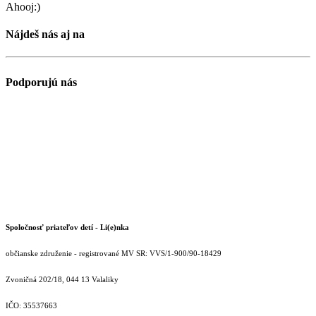
Ahooj:)
Nájdeš nás aj na
Podporujú nás
Spoločnosť priateľov detí - Li(e)nka
občianske združenie - registrované MV SR: VVS/1-900/90-18429
Zvoničná 202/18, 044 13 Valaliky
IČO: 35537663