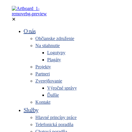
✕
O nás
Občianske združenie
Na stiahnutie
Logotypy
Plagáty
Projekty
Partneri
Zverejňovanie
Výročné správy
Ďalšie
Kontakt
Služby
Hlavné princípy práce
Telefonická poradňa
Chatová poradňa