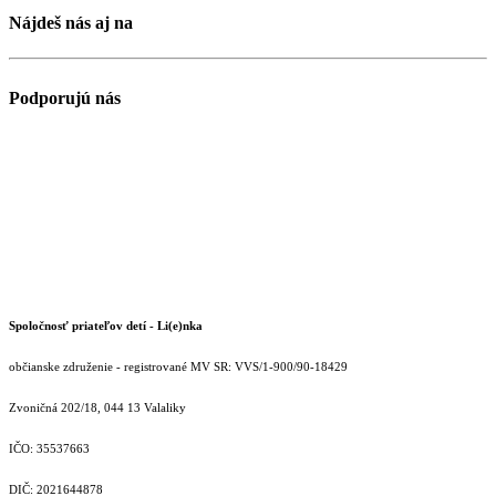
Nájdeš nás aj na
Podporujú nás
Spoločnosť priateľov detí - Li(e)nka
občianske združenie - registrované MV SR: VVS/1-900/90-18429
Zvoničná 202/18, 044 13 Valaliky
IČO: 35537663
DIČ: 2021644878