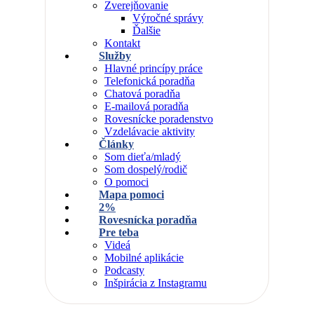
Zverejňovanie
Výročné správy
Ďalšie
Kontakt
Služby
Hlavné princípy práce
Telefonická poradňa
Chatová poradňa
E-mailová poradňa
Rovesnícke poradenstvo
Vzdelávacie aktivity
Články
Som dieťa/mladý
Som dospelý/rodič
O pomoci
Mapa pomoci
2%
Rovesnícka poradňa
Pre teba
Videá
Mobilné aplikácie
Podcasty
Inšpirácia z Instagramu