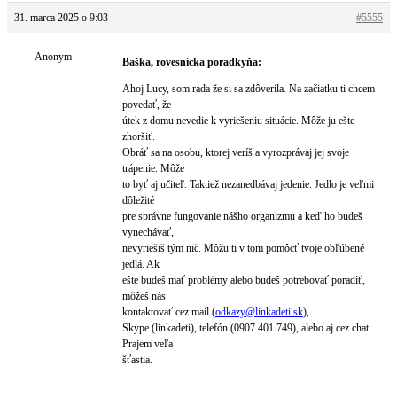
31. marca 2025 o 9:03
#5555
Anonym
Baška, rovesnícka poradkyňa:
Ahoj Lucy, som rada že si sa zdôverila. Na začiatku ti chcem
povedať, že
útek z domu nevedie k vyriešeniu situácie. Môže ju ešte
zhoršiť.
Obráť sa na osobu, ktorej veríš a vyrozprávaj jej svoje
trápenie. Môže
to byť aj učiteľ. Taktiež nezanedbávaj jedenie. Jedlo je veľmi
dôležité
pre správne fungovanie nášho organizmu a keď ho budeš
vynechávať,
nevyriešiš tým nič. Môžu ti v tom pomôcť tvoje obľúbené
jedlá. Ak
ešte budeš mať problémy alebo budeš potrebovať poradiť,
môžeš nás
kontaktovať cez mail (
odkazy@
linkadeti.sk
),
Skype (linkadeti), telefón (0907 401 749), alebo aj cez chat.
Prajem veľa
šťastia.