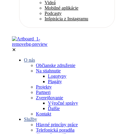
Videá
Mobilné aplikácie
Podcasty
Inšpirácia z Instagramu
✕
O nás
Občianske združenie
Na stiahnutie
Logotypy
Plagáty
Projekty
Partneri
Zverejňovanie
Výročné správy
Ďalšie
Kontakt
Služby
Hlavné princípy práce
Telefonická poradňa