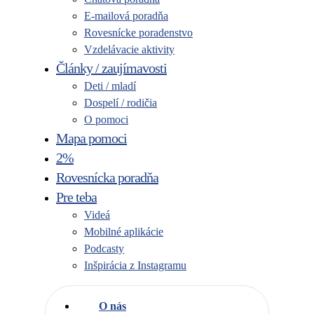
E-mailová poradňa
Rovesnícke poradenstvo
Vzdelávacie aktivity
Články / zaujímavosti
Deti / mladí
Dospelí / rodičia
O pomoci
Mapa pomoci
2%
Rovesnícka poradňa
Pre teba
Videá
Mobilné aplikácie
Podcasty
Inšpirácia z Instagramu
O nás