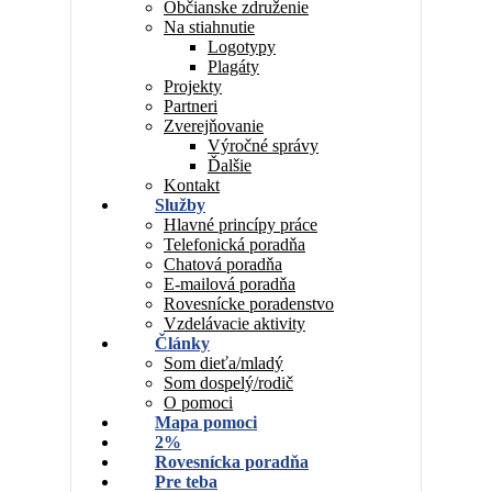
Občianske združenie
Na stiahnutie
Logotypy
Plagáty
Projekty
Partneri
Zverejňovanie
Výročné správy
Ďalšie
Kontakt
Služby
Hlavné princípy práce
Telefonická poradňa
Chatová poradňa
E-mailová poradňa
Rovesnícke poradenstvo
Vzdelávacie aktivity
Články
Som dieťa/mladý
Som dospelý/rodič
O pomoci
Mapa pomoci
2%
Rovesnícka poradňa
Pre teba