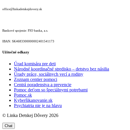
office@linkadetskejdovery.sk
Bankové spojenie: FIO banka, a.s.
IBAN: SK46833000000­02401541173
Užitočné odkazy
Úrad komisára pre deti
Národné koordinačné stredisko – detstvo bez násilia
Úrady práce, sociálnych vecí a rodiny
Zoznam centier pomoci
Centrá poradenstva a prevencie
Pomoc deťom so špeciálnymi potrebami
Pomoc.sk
Kyberšikanovanie.sk
Psychiatria nie je na hlavu
© Linka Detskej Dôvery 2026