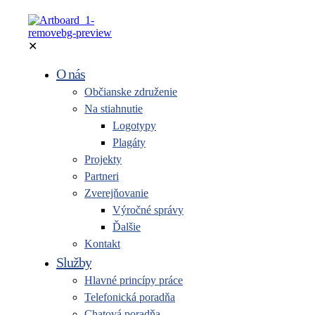
✕
O nás
Občianske združenie
Na stiahnutie
Logotypy
Plagáty
Projekty
Partneri
Zverejňovanie
Výročné správy
Ďalšie
Kontakt
Služby
Hlavné princípy práce
Telefonická poradňa
Chatová poradňa