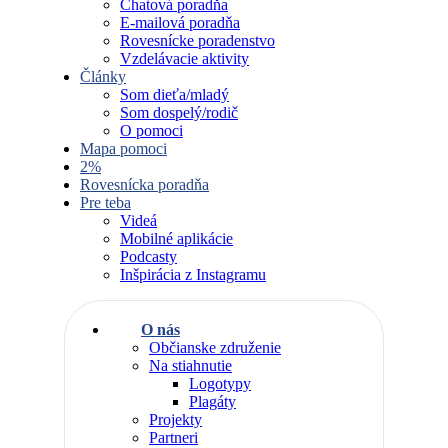
Chatová poradňa
E-mailová poradňa
Rovesnícke poradenstvo
Vzdelávacie aktivity
Články
Som dieťa/mladý
Som dospelý/rodič
O pomoci
Mapa pomoci
2%
Rovesnícka poradňa
Pre teba
Videá
Mobilné aplikácie
Podcasty
Inšpirácia z Instagramu
O nás
Občianske združenie
Na stiahnutie
Logotypy
Plagáty
Projekty
Partneri