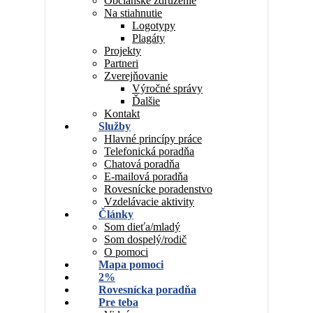
Občianske združenie
Na stiahnutie
Logotypy
Plagáty
Projekty
Partneri
Zverejňovanie
Výročné správy
Ďalšie
Kontakt
Služby
Hlavné princípy práce
Telefonická poradňa
Chatová poradňa
E-mailová poradňa
Rovesnícke poradenstvo
Vzdelávacie aktivity
Články
Som dieťa/mladý
Som dospelý/rodič
O pomoci
Mapa pomoci
2%
Rovesnícka poradňa
Pre teba