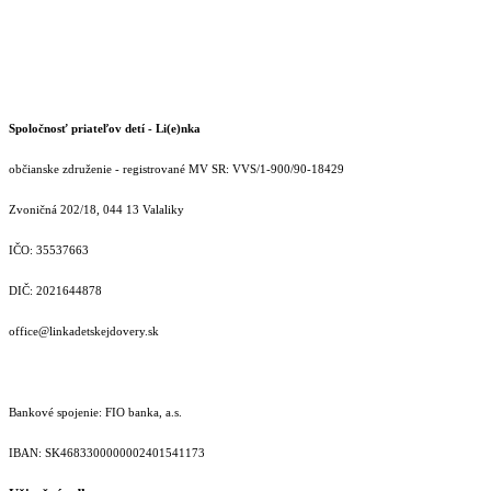
Spoločnosť priateľov detí - Li(e)nka
občianske združenie - registrované MV SR: VVS/1-900/90-18429
Zvoničná 202/18, 044 13 Valaliky
IČO: 35537663
DIČ: 2021644878
office@linkadetskejdovery.sk
Bankové spojenie: FIO banka, a.s.
IBAN: SK46833000000­02401541173