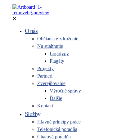
✕
O nás
Občianske združenie
Na stiahnutie
Logotypy
Plagáty
Projekty
Partneri
Zverejňovanie
Výročné správy
Ďalšie
Kontakt
Služby
Hlavné princípy práce
Telefonická poradňa
Chatová poradňa