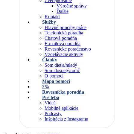
Zverejňovanie
Výročné správy
Ďalšie
Kontakt
Služby
Hlavné princípy práce
Telefonická poradňa
Chatová poradňa
E-mailová poradňa
Rovesnícke poradenstvo
Vzdelávacie aktivity
Články
Som dieťa/mladý
Som dospelý/rodič
O pomoci
Mapa pomoci
2%
Rovesnícka poradňa
Pre teba
Videá
Mobilné aplikácie
Podcasty
Inšpirácia z Instagramu