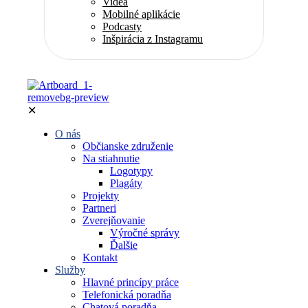
Videá
Mobilné aplikácie
Podcasty
Inšpirácia z Instagramu
✕
O nás
Občianske združenie
Na stiahnutie
Logotypy
Plagáty
Projekty
Partneri
Zverejňovanie
Výročné správy
Ďalšie
Kontakt
Služby
Hlavné princípy práce
Telefonická poradňa
Chatová poradňa