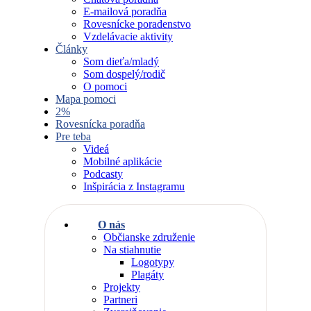
E-mailová poradňa
Rovesnícke poradenstvo
Vzdelávacie aktivity
Články
Som dieťa/mladý
Som dospelý/rodič
O pomoci
Mapa pomoci
2%
Rovesnícka poradňa
Pre teba
Videá
Mobilné aplikácie
Podcasty
Inšpirácia z Instagramu
O nás
Občianske združenie
Na stiahnutie
Logotypy
Plagáty
Projekty
Partneri