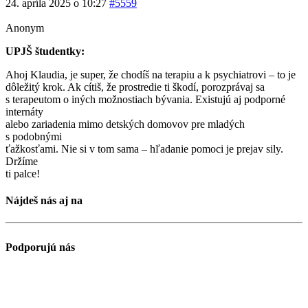
24. apríla 2025 o 10:27
#5559
Anonym
UPJŠ študentky:
Ahoj Klaudia, je super, že chodíš na terapiu a k psychiatrovi – to je
dôležitý krok. Ak cítiš, že prostredie ti škodí, porozprávaj sa
s terapeutom o iných možnostiach bývania. Existujú aj podporné
internáty
alebo zariadenia mimo detských domovov pre mladých
s podobnými
ťažkosťami. Nie si v tom sama – hľadanie pomoci je prejav sily.
Držíme
ti palce!
Nájdeš nás aj na
Podporujú nás