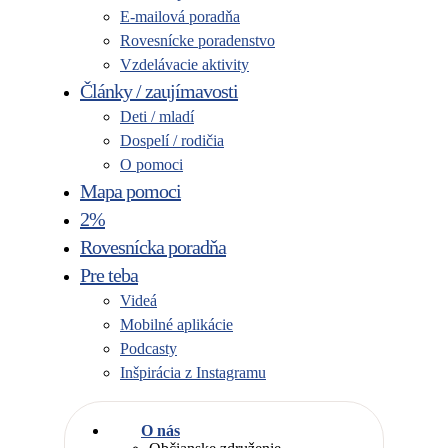
E-mailová poradňa
Rovesnícke poradenstvo
Vzdelávacie aktivity
Články / zaujímavosti
Deti / mladí
Dospelí / rodičia
O pomoci
Mapa pomoci
2%
Rovesnícka poradňa
Pre teba
Videá
Mobilné aplikácie
Podcasty
Inšpirácia z Instagramu
O nás