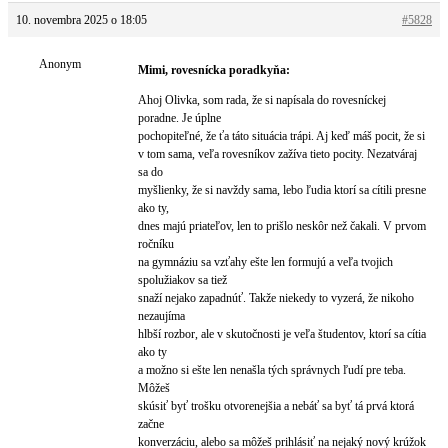
10. novembra 2025 o 18:05
#5828
Anonym
Mimi, rovesnícka poradkyňa:
Ahoj Olivka, som rada, že si napísala do rovesníckej
poradne. Je úplne
pochopiteľné, že ťa táto situácia trápi. Aj keď máš pocit, že si
v tom sama, veľa rovesníkov zažíva tieto pocity. Nezatváraj
sa do
myšlienky, že si navždy sama, lebo ľudia ktorí sa cítili presne
ako ty,
dnes majú priateľov, len to prišlo neskôr než čakali. V prvom
ročníku
na gymnáziu sa vzťahy ešte len formujú a veľa tvojich
spolužiakov sa tiež
snaží nejako zapadnúť. Takže niekedy to vyzerá, že nikoho
nezaujíma
hlbší rozbor, ale v skutočnosti je veľa študentov, ktorí sa cítia
ako ty
a možno si ešte len nenašla tých správnych ľudí pre teba.
Môžeš
skúsiť byť trošku otvorenejšia a nebáť sa byť tá prvá ktorá
začne
konverzáciu, alebo sa môžeš prihlásiť na nejaký nový krúžok