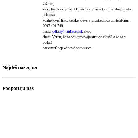
v škole,
ktorý by ťa zaujímal. Ak máš pocit, že je toho na teba priveľa
neboj sa
kontaktovať linku detskej dôvery prostredníctvom telefónu:
0907 401 749,
mailu:
odkazy@
linkadeti.sk
alebo
chatu. Verím, že sa čoskoro tvoja sitaucia zlepší, a že sa ti
podarí
nadviazať nejaké nové priateľstva.
Nájdeš nás aj na
Podporujú nás