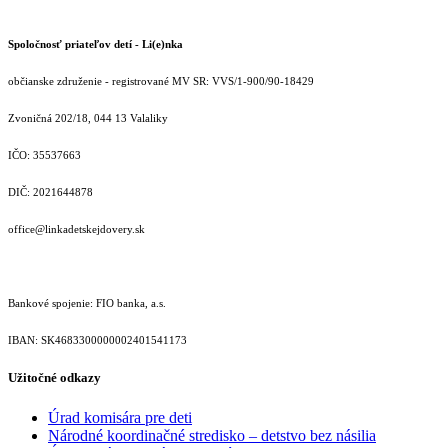
Spoločnosť priateľov detí - Li(e)nka
občianske združenie - registrované MV SR: VVS/1-900/90-18429
Zvoničná 202/18, 044 13 Valaliky
IČO: 35537663
DIČ: 2021644878
office@linkadetskejdovery.sk
Bankové spojenie: FIO banka, a.s.
IBAN: SK46833000000­02401541173
Užitočné odkazy
Úrad komisára pre deti
Národné koordinačné stredisko – detstvo bez násilia