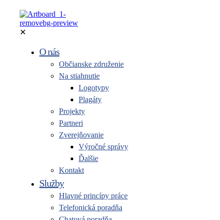
✕
O nás
Občianske združenie
Na stiahnutie
Logotypy
Plagáty
Projekty
Partneri
Zverejňovanie
Výročné správy
Ďalšie
Kontakt
Služby
Hlavné princípy práce
Telefonická poradňa
Chatová poradňa