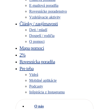
E-mailová poradňa
Rovesnícke poradenstvo
Vzdelávacie aktivity
Články / zaujímavosti
Deti / mladí
Dospelí / rodičia
O pomoci
Mapa pomoci
2%
Rovesnícka poradňa
Pre teba
Videá
Mobilné aplikácie
Podcasty
Inšpirácia z Instagramu
O nás