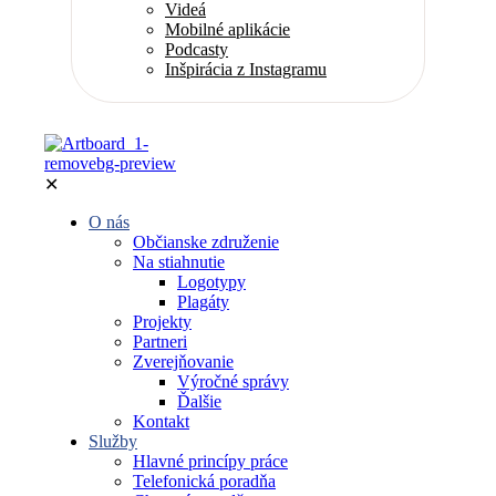
Videá
Mobilné aplikácie
Podcasty
Inšpirácia z Instagramu
✕
O nás
Občianske združenie
Na stiahnutie
Logotypy
Plagáty
Projekty
Partneri
Zverejňovanie
Výročné správy
Ďalšie
Kontakt
Služby
Hlavné princípy práce
Telefonická poradňa