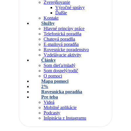
Zverejňovanie
Výročné správy
Ďalšie
Kontakt
Služby
Hlavné princípy práce
Telefonická poradňa
Chatová poradňa
E-mailová poradňa
Rovesnícke poradenstvo
Vzdelávacie aktivity
Články
Som dieťa/mladý
Som dospelý/rodič
O pomoci
Mapa pomoci
2%
Rovesnícka poradňa
Pre teba
Videá
Mobilné aplikácie
Podcasty
Inšpirácia z Instagramu