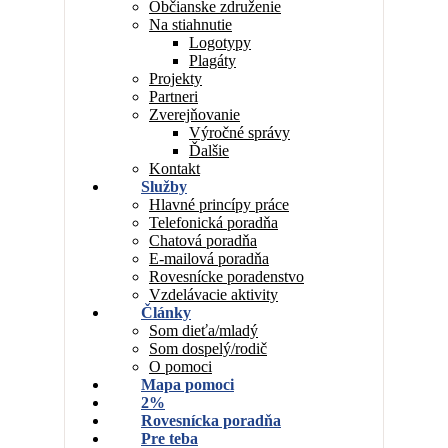
Občianske združenie
Na stiahnutie
Logotypy
Plagáty
Projekty
Partneri
Zverejňovanie
Výročné správy
Ďalšie
Kontakt
Služby
Hlavné princípy práce
Telefonická poradňa
Chatová poradňa
E-mailová poradňa
Rovesnícke poradenstvo
Vzdelávacie aktivity
Články
Som dieťa/mladý
Som dospelý/rodič
O pomoci
Mapa pomoci
2%
Rovesnícka poradňa
Pre teba