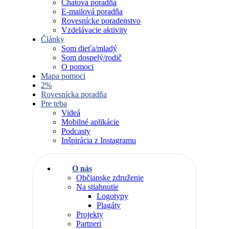
Chatová poradňa
E-mailová poradňa
Rovesnícke poradenstvo
Vzdelávacie aktivity
Články
Som dieťa/mladý
Som dospelý/rodič
O pomoci
Mapa pomoci
2%
Rovesnícka poradňa
Pre teba
Videá
Mobilné aplikácie
Podcasty
Inšpirácia z Instagramu
O nás
Občianske združenie
Na stiahnutie
Logotypy
Plagáty
Projekty
Partneri