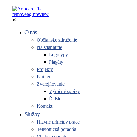
✕
O nás
Občianske združenie
Na stiahnutie
Logotypy
Plagáty
Projekty
Partneri
Zverejňovanie
Výročné správy
Ďalšie
Kontakt
Služby
Hlavné princípy práce
Telefonická poradňa
Chatová poradňa