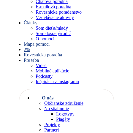
Chatová poradňa
E-mailová poradňa
Rovesnícke poradenstvo
Vzdelávacie aktivity
Články
Som dieťa/mladý
Som dospelý/rodič
O pomoci
Mapa pomoci
2%
Rovesnícka poradňa
Pre teba
Videá
Mobilné aplikácie
Podcasty
Inšpirácia z Instagramu
O nás
Občianske združenie
Na stiahnutie
Logotypy
Plagáty
Projekty
Partneri