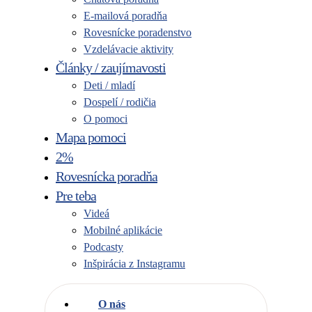
E-mailová poradňa
Rovesnícke poradenstvo
Vzdelávacie aktivity
Články / zaujímavosti
Deti / mladí
Dospelí / rodičia
O pomoci
Mapa pomoci
2%
Rovesnícka poradňa
Pre teba
Videá
Mobilné aplikácie
Podcasty
Inšpirácia z Instagramu
O nás