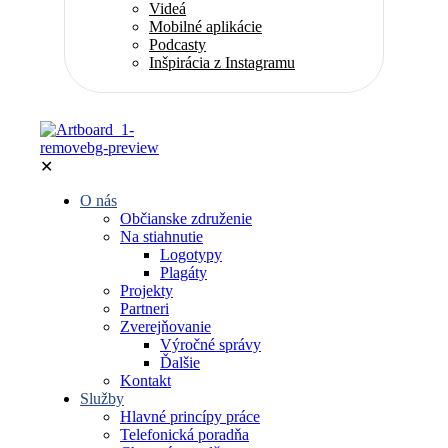
Videá
Mobilné aplikácie
Podcasty
Inšpirácia z Instagramu
✕
O nás
Občianske združenie
Na stiahnutie
Logotypy
Plagáty
Projekty
Partneri
Zverejňovanie
Výročné správy
Ďalšie
Kontakt
Služby
Hlavné princípy práce
Telefonická poradňa