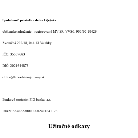
Spoločnosť priateľov detí - Li(e)nka
občianske združenie - registrované MV SR: VVS/1-900/90-18429
Zvoničná 202/18, 044 13 Valaliky
IČO: 35537663
DIČ: 2021644878
office@linkadetskejdovery.sk
Bankové spojenie: FIO banka, a.s.
IBAN: SK46833000000­02401541173
Užitočné odkazy