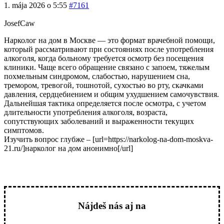
1. mája 2026 o 5:55
#7161
JosefCaw
Нарколог на дом в Москве — это формат врачебной помощи,
который рассматривают при состояниях после употребления
алкоголя, когда больному требуется осмотр без посещения
клиники. Чаще всего обращение связано с запоем, тяжелым
похмельным синдромом, слабостью, нарушением сна,
тремором, тревогой, тошнотой, сухостью во рту, скачками
давления, сердцебиением и общим ухудшением самочувствия.
Дальнейшая тактика определяется после осмотра, с учетом
длительности употребления алкоголя, возраста,
сопутствующих заболеваний и выраженности текущих
симптомов.
Изучить вопрос глубже – [url=https://narkolog-na-dom-moskva-
21.ru/]нарколог на дом анонимно[/url]
Nájdeš nás aj na