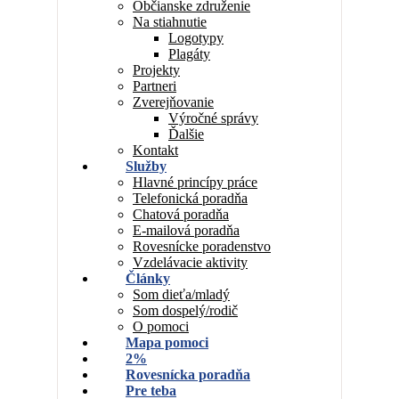
Občianske združenie
Na stiahnutie
Logotypy
Plagáty
Projekty
Partneri
Zverejňovanie
Výročné správy
Ďalšie
Kontakt
Služby
Hlavné princípy práce
Telefonická poradňa
Chatová poradňa
E-mailová poradňa
Rovesnícke poradenstvo
Vzdelávacie aktivity
Články
Som dieťa/mladý
Som dospelý/rodič
O pomoci
Mapa pomoci
2%
Rovesnícka poradňa
Pre teba