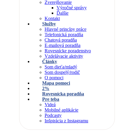
Zverejňovanie
Výročné správy
Ďalšie
Kontakt
Služby
Hlavné princípy práce
Telefonická poradňa
Chatová poradňa
E-mailová poradňa
Rovesnícke poradenstvo
Vzdelávacie aktivity
Články
Som dieťa/mladý
Som dospelý/rodič
O pomoci
Mapa pomoci
2%
Rovesnícka poradňa
Pre teba
Videá
Mobilné aplikácie
Podcasty
Inšpirácia z Instagramu