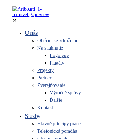
✕
O nás
Občianske združenie
Na stiahnutie
Logotypy
Plagáty
Projekty
Partneri
Zverejňovanie
Výročné správy
Ďalšie
Kontakt
Služby
Hlavné princípy práce
Telefonická poradňa
Chatová poradňa