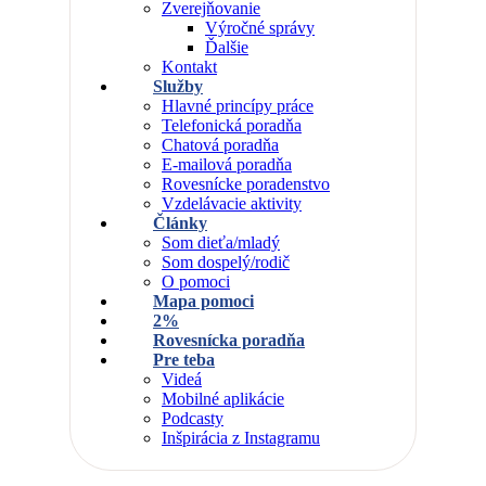
Zverejňovanie
Výročné správy
Ďalšie
Kontakt
Služby
Hlavné princípy práce
Telefonická poradňa
Chatová poradňa
E-mailová poradňa
Rovesnícke poradenstvo
Vzdelávacie aktivity
Články
Som dieťa/mladý
Som dospelý/rodič
O pomoci
Mapa pomoci
2%
Rovesnícka poradňa
Pre teba
Videá
Mobilné aplikácie
Podcasty
Inšpirácia z Instagramu