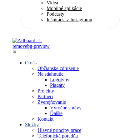
Videá
Mobilné aplikácie
Podcasty
Inšpirácia z Instagramu
✕
O nás
Občianske združenie
Na stiahnutie
Logotypy
Plagáty
Projekty
Partneri
Zverejňovanie
Výročné správy
Ďalšie
Kontakt
Služby
Hlavné princípy práce
Telefonická poradňa