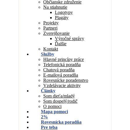
Občianske združenie
Na stiahnutie
Logotypy
Plagáty
Projekty
Partneri
Zverejňovanie
Výročné správy
Ďalšie
Kontakt
Služby
Hlavné princípy práce
Telefonická poradňa
Chatová poradňa
E-mailová poradňa
Rovesnícke poradenstvo
Vzdelávacie aktivity
Články
Som dieťa/mladý
Som dospelý/rodič
O pomoci
Mapa pomoci
2%
Rovesnícka poradňa
Pre teba