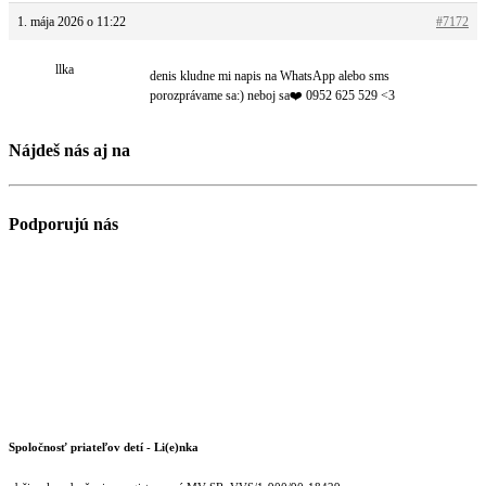
1. mája 2026 o 11:22
#7172
llka
denis kludne mi napis na WhatsApp alebo sms
porozprávame sa:) neboj sa❤️ 0952 625 529 <3
Nájdeš nás aj na
Podporujú nás
Spoločnosť priateľov detí - Li(e)nka