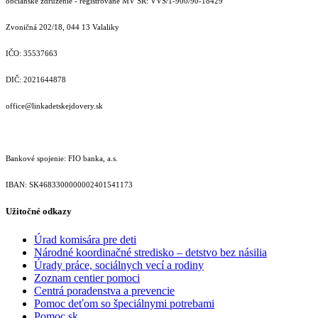
občianske združenie - registrované MV SR: VVS/1-900/90-18429
Zvoničná 202/18, 044 13 Valaliky
IČO: 35537663
DIČ: 2021644878
office@linkadetskejdovery.sk
Bankové spojenie: FIO banka, a.s.
IBAN: SK46833000000­02401541173
Užitočné odkazy
Úrad komisára pre deti
Národné koordinačné stredisko – detstvo bez násilia
Úrady práce, sociálnych vecí a rodiny
Zoznam centier pomoci
Centrá poradenstva a prevencie
Pomoc deťom so špeciálnymi potrebami
Pomoc.sk