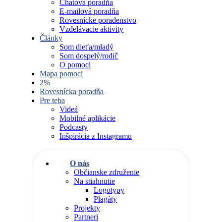
Chatová poradňa
E-mailová poradňa
Rovesnícke poradenstvo
Vzdelávacie aktivity
Články
Som dieťa/mladý
Som dospelý/rodič
O pomoci
Mapa pomoci
2%
Rovesnícka poradňa
Pre teba
Videá
Mobilné aplikácie
Podcasty
Inšpirácia z Instagramu
O nás
Občianske združenie
Na stiahnutie
Logotypy
Plagáty
Projekty
Partneri