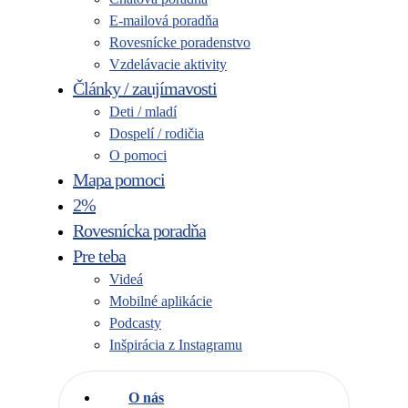
E-mailová poradňa
Rovesnícke poradenstvo
Vzdelávacie aktivity
Články / zaujímavosti
Deti / mladí
Dospelí / rodičia
O pomoci
Mapa pomoci
2%
Rovesnícka poradňa
Pre teba
Videá
Mobilné aplikácie
Podcasty
Inšpirácia z Instagramu
O nás