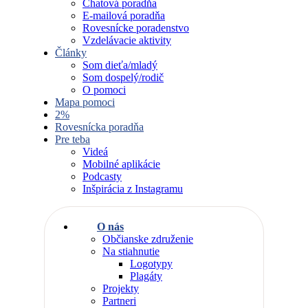
Chatová poradňa
E-mailová poradňa
Rovesnícke poradenstvo
Vzdelávacie aktivity
Články
Som dieťa/mladý
Som dospelý/rodič
O pomoci
Mapa pomoci
2%
Rovesnícka poradňa
Pre teba
Videá
Mobilné aplikácie
Podcasty
Inšpirácia z Instagramu
O nás
Občianske združenie
Na stiahnutie
Logotypy
Plagáty
Projekty
Partneri