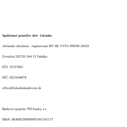
Spoločnosť priateľov detí - Li(e)nka
občianske združenie - registrované MV SR: VVS/1-900/90-18429
Zvoničná 202/18, 044 13 Valaliky
IČO: 35537663
DIČ: 2021644878
office@linkadetskejdovery.sk
Bankové spojenie: FIO banka, a.s.
IBAN: SK46833000000­02401541173