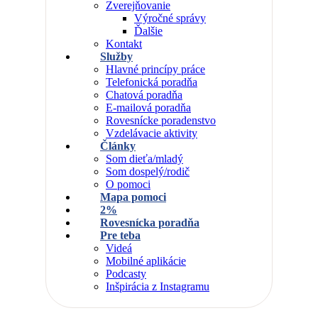
Zverejňovanie
Výročné správy
Ďalšie
Kontakt
Služby
Hlavné princípy práce
Telefonická poradňa
Chatová poradňa
E-mailová poradňa
Rovesnícke poradenstvo
Vzdelávacie aktivity
Články
Som dieťa/mladý
Som dospelý/rodič
O pomoci
Mapa pomoci
2%
Rovesnícka poradňa
Pre teba
Videá
Mobilné aplikácie
Podcasty
Inšpirácia z Instagramu