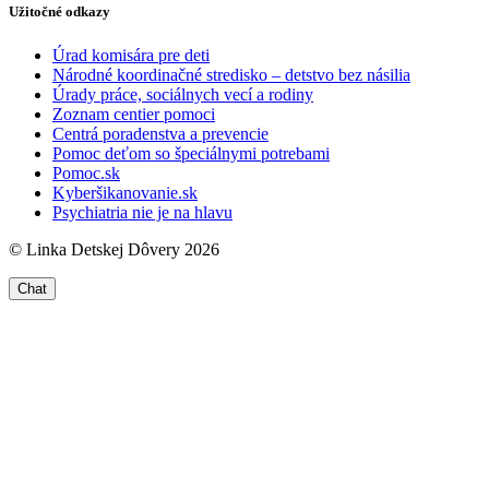
Užitočné odkazy
Úrad komisára pre deti
Národné koordinačné stredisko – detstvo bez násilia
Úrady práce, sociálnych vecí a rodiny
Zoznam centier pomoci
Centrá poradenstva a prevencie
Pomoc deťom so špeciálnymi potrebami
Pomoc.sk
Kyberšikanovanie.sk
Psychiatria nie je na hlavu
© Linka Detskej Dôvery 2026