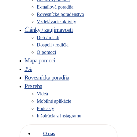
E-mailová poradňa
Rovesnícke poradenstvo
Vzdelávacie aktivity
Články / zaujímavosti
Deti / mladí
Dospelí / rodičia
O pomoci
Mapa pomoci
2%
Rovesnícka poradňa
Pre teba
Videá
Mobilné aplikácie
Podcasty
Inšpirácia z Instagramu
O nás