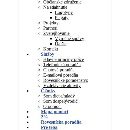
Občianske združenie
Na stiahnutie
Logotypy
Plagáty
Projekty
Partneri
Zverejňovanie
Výročné správy
Ďalšie
Kontakt
Služby
Hlavné princípy práce
Telefonická poradňa
Chatová poradňa
E-mailová poradňa
Rovesnícke poradenstvo
Vzdelávacie aktivity
Články
Som dieťa/mladý
Som dospelý/rodič
O pomoci
Mapa pomoci
2%
Rovesnícka poradňa
Pre teba