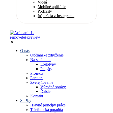
Videá
Mobilné aplikácie
Podcasty
Inšpirácia z Instagramu
✕
O nás
Občianske združenie
Na stiahnutie
Logotypy
Plagáty
Projekty
Partneri
Zverejňovanie
Výročné správy
Ďalšie
Kontakt
Služby
Hlavné princípy práce
Telefonická poradňa