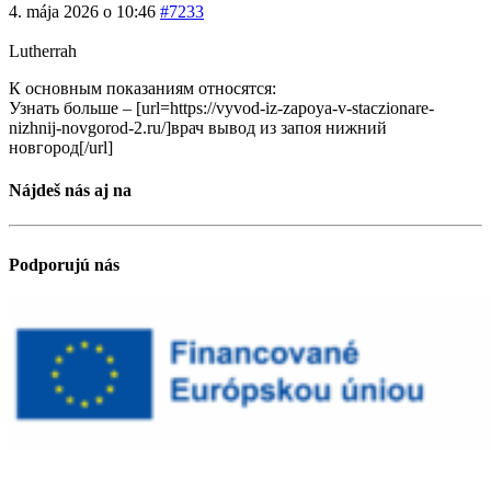
4. mája 2026 o 10:46
#7233
Lutherrah
К основным показаниям относятся:
Узнать больше – [url=https://vyvod-iz-zapoya-v-staczionare-
nizhnij-novgorod-2.ru/]врач вывод из запоя нижний
новгород[/url]
Nájdeš nás aj na
Podporujú nás