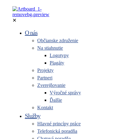
✕
O nás
Občianske združenie
Na stiahnutie
Logotypy
Plagáty
Projekty
Partneri
Zverejňovanie
Výročné správy
Ďalšie
Kontakt
Služby
Hlavné princípy práce
Telefonická poradňa
Chatová poradňa