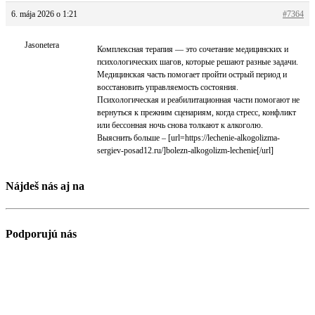
6. mája 2026 o 1:21
#7364
Jasonetera
Комплексная терапия — это сочетание медицинских и
психологических шагов, которые решают разные задачи.
Медицинская часть помогает пройти острый период и
восстановить управляемость состояния.
Психологическая и реабилитационная части помогают не
вернуться к прежним сценариям, когда стресс, конфликт
или бессонная ночь снова толкают к алкоголю.
Выяснить больше – [url=https://lechenie-alkogolizma-
sergiev-posad12.ru/]bolezn-alkogolizm-lechenie[/url]
Nájdeš nás aj na
Podporujú nás