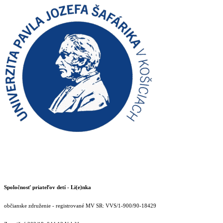
Spoločnosť priateľov detí - Li(e)nka
občianske združenie - registrované MV SR: VVS/1-900/90-18429