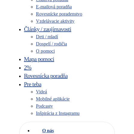
E-mailová poradňa
Rovesnícke poradenstvo
Vzdelávacie aktivity
Články / zaujímavosti
Deti / mladí
Dospelí / rodičia
O pomoci
Mapa pomoci
2%
Rovesnícka poradňa
Pre teba
Videá
Mobilné aplikácie
Podcasty
Inšpirácia z Instagramu
O nás