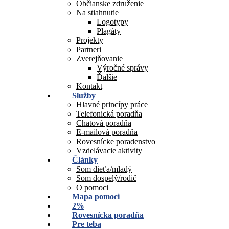
Občianske združenie
Na stiahnutie
Logotypy
Plagáty
Projekty
Partneri
Zverejňovanie
Výročné správy
Ďalšie
Kontakt
Služby
Hlavné princípy práce
Telefonická poradňa
Chatová poradňa
E-mailová poradňa
Rovesnícke poradenstvo
Vzdelávacie aktivity
Články
Som dieťa/mladý
Som dospelý/rodič
O pomoci
Mapa pomoci
2%
Rovesnícka poradňa
Pre teba