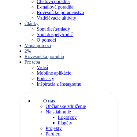
Chatová poradňa
E-mailová poradňa
Rovesnícke poradenstvo
Vzdelávacie aktivity
Články
Som dieťa/mladý
Som dospelý/rodič
O pomoci
Mapa pomoci
2%
Rovesnícka poradňa
Pre teba
Videá
Mobilné aplikácie
Podcasty
Inšpirácia z Instagramu
O nás
Občianske združenie
Na stiahnutie
Logotypy
Plagáty
Projekty
Partneri