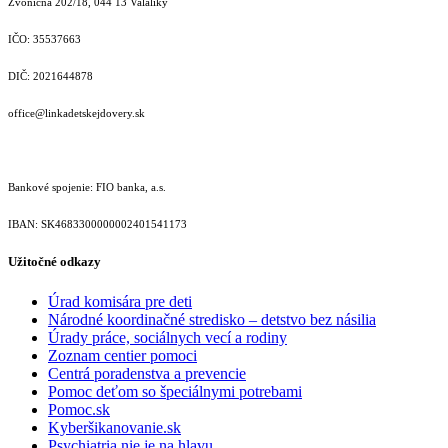
Zvoničná 202/18, 044 13 Valaliky
IČO: 35537663
DIČ: 2021644878
office@linkadetskejdovery.sk
Bankové spojenie: FIO banka, a.s.
IBAN: SK46833000000­02401541173
Užitočné odkazy
Úrad komisára pre deti
Národné koordinačné stredisko – detstvo bez násilia
Úrady práce, sociálnych vecí a rodiny
Zoznam centier pomoci
Centrá poradenstva a prevencie
Pomoc deťom so špeciálnymi potrebami
Pomoc.sk
Kyberšikanovanie.sk
Psychiatria nie je na hlavu