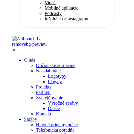
Videá
Mobilné aplikácie
Podcasty
Inšpirácia z Instagramu
✕
O nás
Občianske združenie
Na stiahnutie
Logotypy
Plagáty
Projekty
Partneri
Zverejňovanie
Výročné správy
Ďalšie
Kontakt
Služby
Hlavné princípy práce
Telefonická poradňa