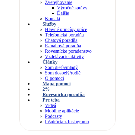
Zverejňovanie
Výročné správy
Ďalšie
Kontakt
Služby
Hlavné princípy práce
Telefonická poradňa
Chatová poradňa
E-mailová poradňa
Rovesnícke poradenstvo
Vzdelávacie aktivity
Články
Som dieťa/mladý
Som dospelý/rodič
O pomoci
Mapa pomoci
2%
Rovesnícka poradňa
Pre teba
Videá
Mobilné aplikácie
Podcasty
Inšpirácia z Instagramu