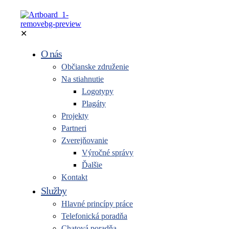
✕
O nás
Občianske združenie
Na stiahnutie
Logotypy
Plagáty
Projekty
Partneri
Zverejňovanie
Výročné správy
Ďalšie
Kontakt
Služby
Hlavné princípy práce
Telefonická poradňa
Chatová poradňa