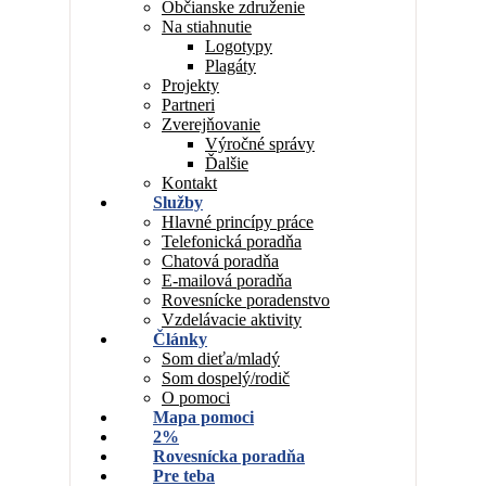
Občianske združenie
Na stiahnutie
Logotypy
Plagáty
Projekty
Partneri
Zverejňovanie
Výročné správy
Ďalšie
Kontakt
Služby
Hlavné princípy práce
Telefonická poradňa
Chatová poradňa
E-mailová poradňa
Rovesnícke poradenstvo
Vzdelávacie aktivity
Články
Som dieťa/mladý
Som dospelý/rodič
O pomoci
Mapa pomoci
2%
Rovesnícka poradňa
Pre teba