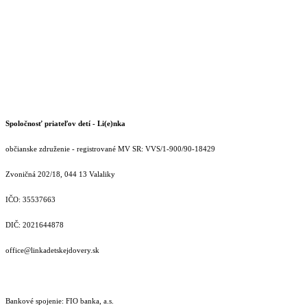
Spoločnosť priateľov detí - Li(e)nka
občianske združenie - registrované MV SR: VVS/1-900/90-18429
Zvoničná 202/18, 044 13 Valaliky
IČO: 35537663
DIČ: 2021644878
office@linkadetskejdovery.sk
Bankové spojenie: FIO banka, a.s.