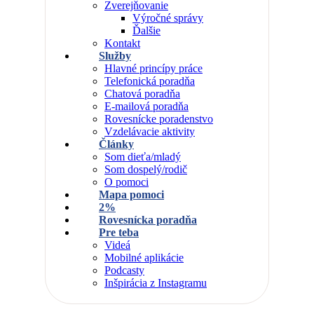
Zverejňovanie
Výročné správy
Ďalšie
Kontakt
Služby
Hlavné princípy práce
Telefonická poradňa
Chatová poradňa
E-mailová poradňa
Rovesnícke poradenstvo
Vzdelávacie aktivity
Články
Som dieťa/mladý
Som dospelý/rodič
O pomoci
Mapa pomoci
2%
Rovesnícka poradňa
Pre teba
Videá
Mobilné aplikácie
Podcasty
Inšpirácia z Instagramu