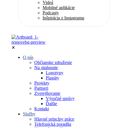
Videá
Mobilné aplikácie
Podcasty
Inšpirácia z Instagramu
✕
O nás
Občianske združenie
Na stiahnutie
Logotypy
Plagáty
Projekty
Partneri
Zverejňovanie
Výročné správy
Ďalšie
Kontakt
Služby
Hlavné princípy práce
Telefonická poradňa