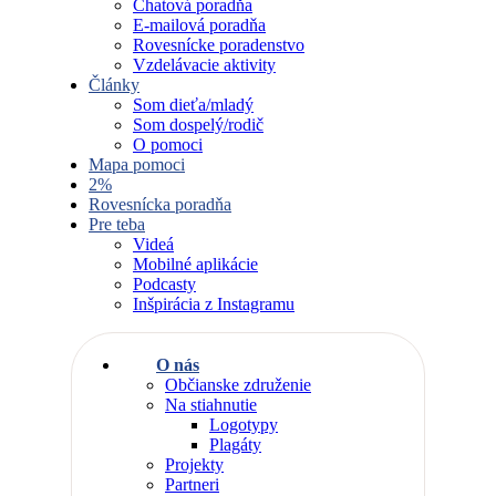
Chatová poradňa
E-mailová poradňa
Rovesnícke poradenstvo
Vzdelávacie aktivity
Články
Som dieťa/mladý
Som dospelý/rodič
O pomoci
Mapa pomoci
2%
Rovesnícka poradňa
Pre teba
Videá
Mobilné aplikácie
Podcasty
Inšpirácia z Instagramu
O nás
Občianske združenie
Na stiahnutie
Logotypy
Plagáty
Projekty
Partneri