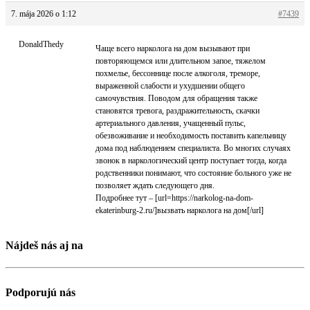
7. mája 2026 o 1:12
#7439
DonaldThedy
Чаще всего нарколога на дом вызывают при
повторяющемся или длительном запое, тяжелом
похмелье, бессоннице после алкоголя, треморе,
выраженной слабости и ухудшении общего
самочувствия. Поводом для обращения также
становятся тревога, раздражительность, скачки
артериального давления, учащенный пульс,
обезвоживание и необходимость поставить капельницу
дома под наблюдением специалиста. Во многих случаях
звонок в наркологический центр поступает тогда, когда
родственники понимают, что состояние больного уже не
позволяет ждать следующего дня.
Подробнее тут – [url=https://narkolog-na-dom-
ekaterinburg-2.ru/]вызвать нарколога на дом[/url]
Nájdeš nás aj na
Podporujú nás