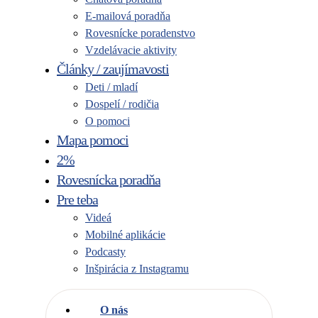
E-mailová poradňa
Rovesnícke poradenstvo
Vzdelávacie aktivity
Články / zaujímavosti
Deti / mladí
Dospelí / rodičia
O pomoci
Mapa pomoci
2%
Rovesnícka poradňa
Pre teba
Videá
Mobilné aplikácie
Podcasty
Inšpirácia z Instagramu
O nás