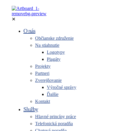
✕
O nás
Občianske združenie
Na stiahnutie
Logotypy
Plagáty
Projekty
Partneri
Zverejňovanie
Výročné správy
Ďalšie
Kontakt
Služby
Hlavné princípy práce
Telefonická poradňa
Chatová poradňa