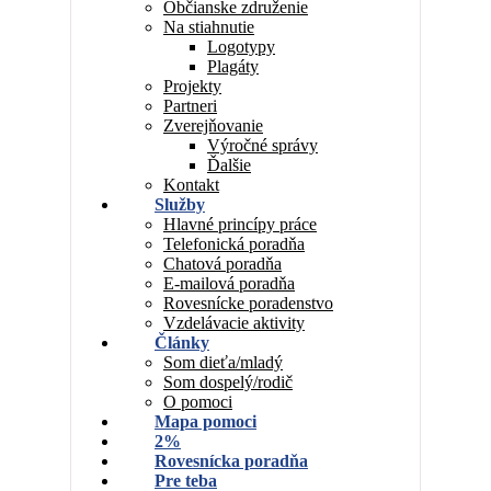
Občianske združenie
Na stiahnutie
Logotypy
Plagáty
Projekty
Partneri
Zverejňovanie
Výročné správy
Ďalšie
Kontakt
Služby
Hlavné princípy práce
Telefonická poradňa
Chatová poradňa
E-mailová poradňa
Rovesnícke poradenstvo
Vzdelávacie aktivity
Články
Som dieťa/mladý
Som dospelý/rodič
O pomoci
Mapa pomoci
2%
Rovesnícka poradňa
Pre teba