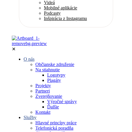
Videá
Mobilné aplikácie
Podcasty
Inšpirácia z Instagramu
✕
O nás
Občianske združenie
Na stiahnutie
Logotypy
Plagáty
Projekty
Partneri
Zverejňovanie
Výročné správy
Ďalšie
Kontakt
Služby
Hlavné princípy práce
Telefonická poradňa