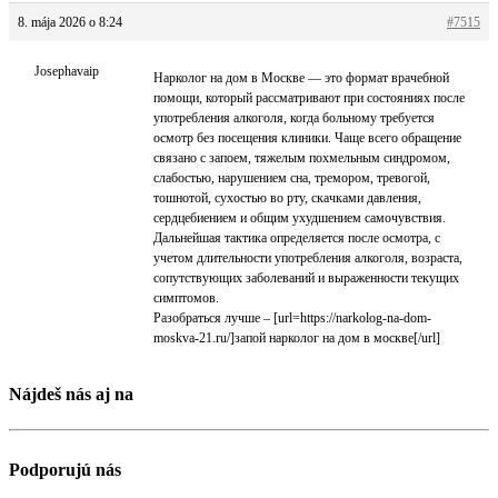
8. mája 2026 o 8:24
#7515
Josephavaip
Нарколог на дом в Москве — это формат врачебной
помощи, который рассматривают при состояниях после
употребления алкоголя, когда больному требуется
осмотр без посещения клиники. Чаще всего обращение
связано с запоем, тяжелым похмельным синдромом,
слабостью, нарушением сна, тремором, тревогой,
тошнотой, сухостью во рту, скачками давления,
сердцебиением и общим ухудшением самочувствия.
Дальнейшая тактика определяется после осмотра, с
учетом длительности употребления алкоголя, возраста,
сопутствующих заболеваний и выраженности текущих
симптомов.
Разобраться лучше – [url=https://narkolog-na-dom-
moskva-21.ru/]запой нарколог на дом в москве[/url]
Nájdeš nás aj na
Podporujú nás