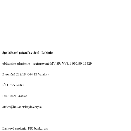
Spoločnosť priateľov detí - Li(e)nka
občianske združenie - registrované MV SR: VVS/1-900/90-18429
Zvoničná 202/18, 044 13 Valaliky
IČO: 35537663
DIČ: 2021644878
office@linkadetskejdovery.sk
Bankové spojenie: FIO banka, a.s.