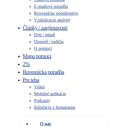
E-mailová poradňa
Rovesnícke poradenstvo
Vzdelávacie aktivity
Články / zaujímavosti
Deti / mladí
Dospelí / rodičia
O pomoci
Mapa pomoci
2%
Rovesnícka poradňa
Pre teba
Videá
Mobilné aplikácie
Podcasty
Inšpirácia z Instagramu
O nás