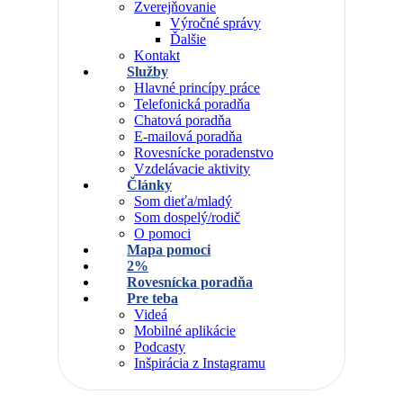
Zverejňovanie
Výročné správy
Ďalšie
Kontakt
Služby
Hlavné princípy práce
Telefonická poradňa
Chatová poradňa
E-mailová poradňa
Rovesnícke poradenstvo
Vzdelávacie aktivity
Články
Som dieťa/mladý
Som dospelý/rodič
O pomoci
Mapa pomoci
2%
Rovesnícka poradňa
Pre teba
Videá
Mobilné aplikácie
Podcasty
Inšpirácia z Instagramu