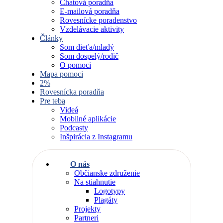
Chatová poradňa
E-mailová poradňa
Rovesnícke poradenstvo
Vzdelávacie aktivity
Články
Som dieťa/mladý
Som dospelý/rodič
O pomoci
Mapa pomoci
2%
Rovesnícka poradňa
Pre teba
Videá
Mobilné aplikácie
Podcasty
Inšpirácia z Instagramu
O nás
Občianske združenie
Na stiahnutie
Logotypy
Plagáty
Projekty
Partneri