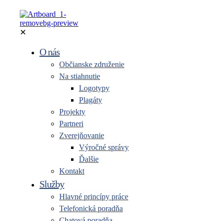
✕
O nás
Občianske združenie
Na stiahnutie
Logotypy
Plagáty
Projekty
Partneri
Zverejňovanie
Výročné správy
Ďalšie
Kontakt
Služby
Hlavné princípy práce
Telefonická poradňa
Chatová poradňa