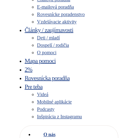
E-mailová poradňa
Rovesnícke poradenstvo
Vzdelávacie aktivity
Články / zaujímavosti
Deti / mladí
Dospelí / rodičia
O pomoci
Mapa pomoci
2%
Rovesnícka poradňa
Pre teba
Videá
Mobilné aplikácie
Podcasty
Inšpirácia z Instagramu
O nás