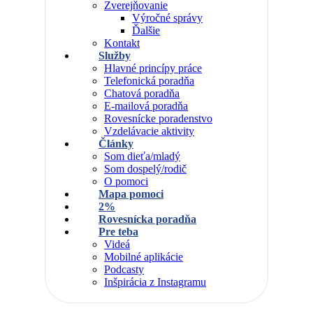
Zverejňovanie
Výročné správy
Ďalšie
Kontakt
Služby
Hlavné princípy práce
Telefonická poradňa
Chatová poradňa
E-mailová poradňa
Rovesnícke poradenstvo
Vzdelávacie aktivity
Články
Som dieťa/mladý
Som dospelý/rodič
O pomoci
Mapa pomoci
2%
Rovesnícka poradňa
Pre teba
Videá
Mobilné aplikácie
Podcasty
Inšpirácia z Instagramu