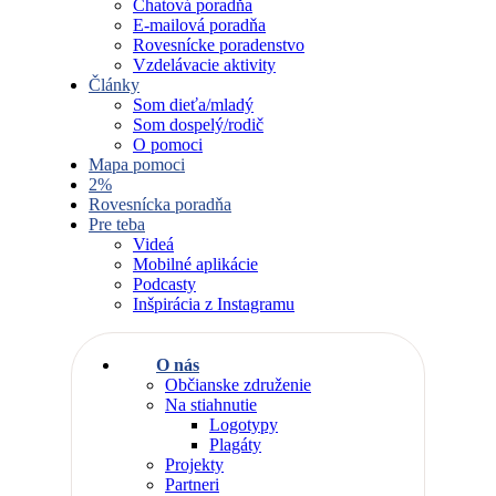
Chatová poradňa
E-mailová poradňa
Rovesnícke poradenstvo
Vzdelávacie aktivity
Články
Som dieťa/mladý
Som dospelý/rodič
O pomoci
Mapa pomoci
2%
Rovesnícka poradňa
Pre teba
Videá
Mobilné aplikácie
Podcasty
Inšpirácia z Instagramu
O nás
Občianske združenie
Na stiahnutie
Logotypy
Plagáty
Projekty
Partneri