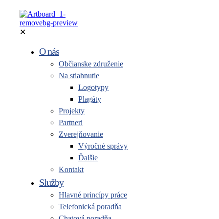
✕
O nás
Občianske združenie
Na stiahnutie
Logotypy
Plagáty
Projekty
Partneri
Zverejňovanie
Výročné správy
Ďalšie
Kontakt
Služby
Hlavné princípy práce
Telefonická poradňa
Chatová poradňa