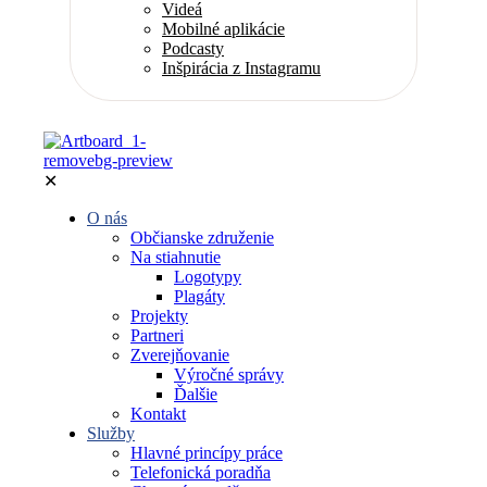
Videá
Mobilné aplikácie
Podcasty
Inšpirácia z Instagramu
✕
O nás
Občianske združenie
Na stiahnutie
Logotypy
Plagáty
Projekty
Partneri
Zverejňovanie
Výročné správy
Ďalšie
Kontakt
Služby
Hlavné princípy práce
Telefonická poradňa