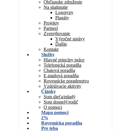
Občianske združenie
Na stiahnutie
Logotypy
Plagáty
Projekty
Partneri
Zverejňovanie
Výročné správy
Ďalšie
Kontakt
Služby
Hlavné princípy práce
Telefonická poradňa
Chatová poradňa
E-mailová poradňa
Rovesnícke poradenstvo
Vzdelávacie aktivity
Články
Som dieťa/mladý
Som dospelý/rodič
O pomoci
Mapa pomoci
2%
Rovesnícka poradňa
Pre teba