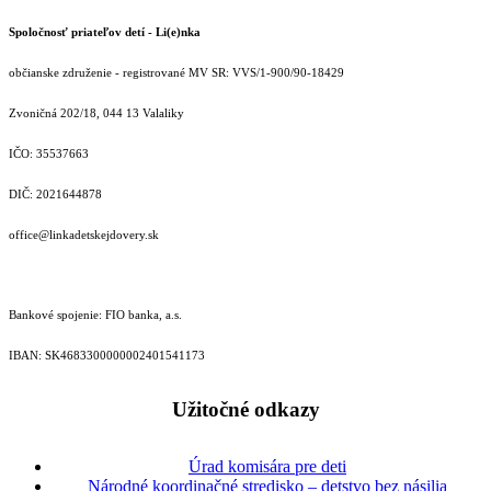
Spoločnosť priateľov detí - Li(e)nka
občianske združenie - registrované MV SR: VVS/1-900/90-18429
Zvoničná 202/18, 044 13 Valaliky
IČO: 35537663
DIČ: 2021644878
office@linkadetskejdovery.sk
Bankové spojenie: FIO banka, a.s.
IBAN: SK46833000000­02401541173
Užitočné odkazy
Úrad komisára pre deti
Národné koordinačné stredisko – detstvo bez násilia