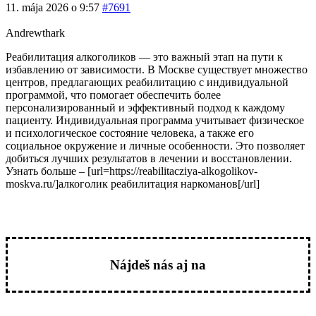
11. mája 2026 o 9:57
#7691
Andrewthark
Реабилитация алкоголиков — это важный этап на пути к
избавлению от зависимости. В Москве существует множество
центров, предлагающих реабилитацию с индивидуальной
программой, что помогает обеспечить более
персонализированный и эффективный подход к каждому
пациенту. Индивидуальная программа учитывает физическое
и психологическое состояние человека, а также его
социальное окружение и личные особенности. Это позволяет
добиться лучших результатов в лечении и восстановлении.
Узнать больше – [url=https://reabilitacziya-alkogolikov-
moskva.ru/]алкоголик реабилитация наркоманов[/url]
Nájdeš nás aj na