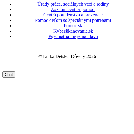
Úrady práce, sociálnych vecí a rodiny
Zoznam centier pomoci
Centrá poradenstva a prevencie
Pomoc deťom so špeciálnymi potrebami
Pomoc.sk
Kyberšikanovanie.sk
Psychiatria nie je na hlavu
© Linka Detskej Dôvery 2026